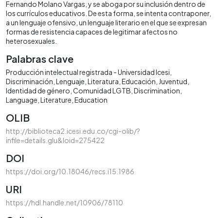
Fernando Molano Vargas, y se aboga por su inclusión dentro de
los currículos educativos. De esta forma, se intenta contraponer,
a un lenguaje ofensivo, un lenguaje literario en el que se expresan
formas de resistencia capaces de legitimar afectos no
heterosexuales.
Palabras clave
Producción intelectual registrada - Universidad Icesi
Discriminación
Lenguaje
Literatura
Educación
Juventud
Identidad de género
Comunidad LGTB
Discrimination
Language
Literature
Education
OLIB
http://biblioteca2.icesi.edu.co/cgi-olib/?
infile=details.glu&loid=275422
DOI
https://doi.org/10.18046/recs.i15.1986
URI
https://hdl.handle.net/10906/78110