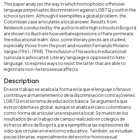
This paper analyzes the way in which homophobic offensive
language perpetuates discrimination against LGBTQ youth in the
school system. Although it exemplifies a global problem, the
Colombian case articulates a local answer. Results from
fieldwork conducted by the author in elite high schools in Bogotá
are shown to illustrate how verbal expressions of hate permeate
the educational realm. Also, some literary pieces are studied,
especially those from the poet and novelist Fernando Molano
Vargas (1961-1998). The inclusion of his works in educational
curricula is advocated. Literary language is opposed to hate
language, to express ways to resist the latter that are able to
legitimate non-heterosexual affects
Description
En este trabajo se analiza la forma en la que el lenguaje ofensivo
contribuye al mantenimiento de la discriminación contra jóvenes
LGBTQ en el sistema de educación básica. Se argumenta que
este problema es global, aunque se analiza el caso colombiano
como forma de articular una respuesta local. Se muestran los
resultados de un trabajo de campo realizado en colegios de
estratos altos de Bogotá, para ejemplificar las expresiones de
odio que circulan en el entorno educativo. También, se estudian
piezas literarias, especialmente del escritor homosexual