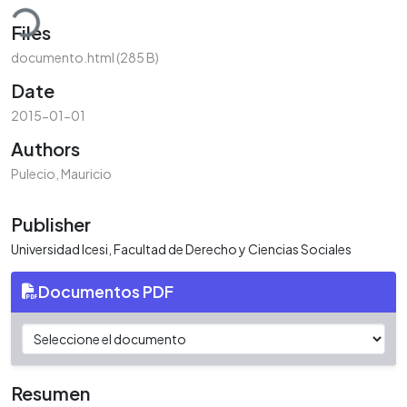
oading...
Files
documento.html
(285 B)
Date
2015-01-01
Authors
Pulecio, Mauricio
Publisher
Universidad Icesi, Facultad de Derecho y Ciencias Sociales
Documentos PDF
Resumen