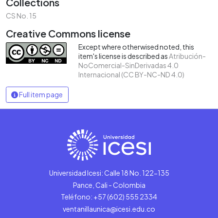
Collections
CS No. 15
Creative Commons license
Except where otherwised noted, this
item's license is described as
Atribución-
NoComercial-SinDerivadas 4.0
Internacional (CC BY-NC-ND 4.0)
Full item page
Universidad Icesi: Calle 18 No. 122-135
Pance, Cali - Colombia
Teléfono: +57 (602) 555 2334
ventanillaunica@icesi.edu.co