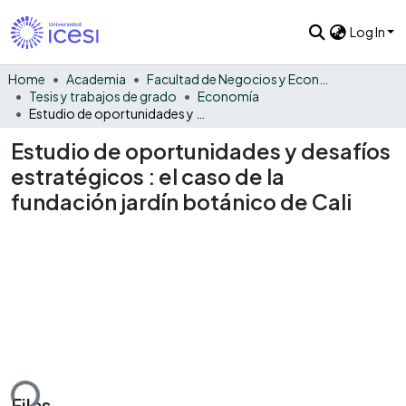
Log In
Home
Academia
Facultad de Negocios y Economía
Tesis y trabajos de grado
Economía
Estudio de oportunidades y desafíos estratégicos : el caso de la fundación jardín botánico de Cali
Estudio de oportunidades y desafíos
estratégicos : el caso de la
fundación jardín botánico de Cali
ding...
Files