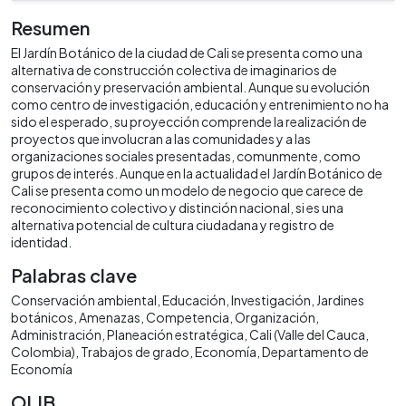
Resumen
El Jardín Botánico de la ciudad de Cali se presenta como una
alternativa de construcción colectiva de imaginarios de
conservación y preservación ambiental. Aunque su evolución
como centro de investigación, educación y entrenimiento no ha
sido el esperado, su proyección comprende la realización de
proyectos que involucran a las comunidades y a las
organizaciones sociales presentadas, comunmente, como
grupos de interés. Aunque en la actualidad el Jardín Botánico de
Cali se presenta como un modelo de negocio que carece de
reconocimiento colectivo y distinción nacional, si es una
alternativa potencial de cultura ciudadana y registro de
identidad.
Palabras clave
Conservación ambiental
Educación
Investigación
Jardines
botánicos
Amenazas
Competencia
Organización
Administración
Planeación estratégica
Cali (Valle del Cauca,
Colombia)
Trabajos de grado
Economía
Departamento de
Economía
OLIB