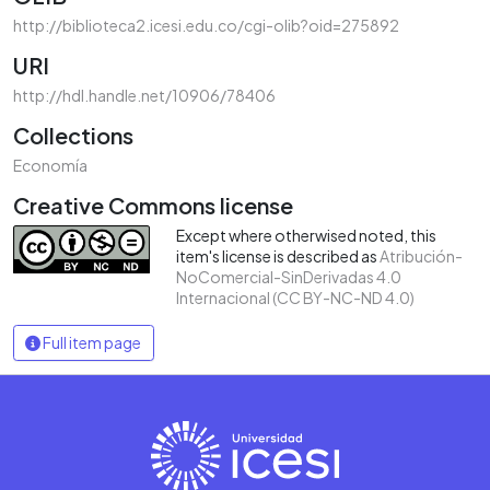
http://biblioteca2.icesi.edu.co/cgi-olib?oid=275892
URI
http://hdl.handle.net/10906/78406
Collections
Economía
Creative Commons license
Except where otherwised noted, this
item's license is described as
Atribución-
NoComercial-SinDerivadas 4.0
Internacional (CC BY-NC-ND 4.0)
Full item page