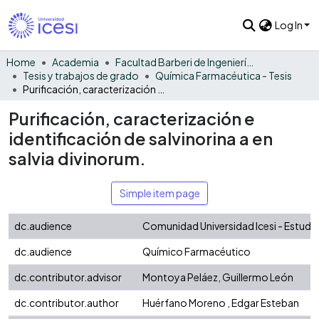
Log In
Home
Academia
Facultad Barberi de Ingeniería, Diseño y Ciencias Aplicadas
Tesis y trabajos de grado
Química Farmacéutica - Tesis
Purificación, caracterización e identificación de salvinorina a en salvia divinorum.
Purificación, caracterización e
identificación de salvinorina a en
salvia divinorum.
Simple item page
dc.audience
Comunidad Universidad Icesi - Estudi
dc.audience
Químico Farmacéutico
dc.contributor.advisor
Montoya Peláez, Guillermo León
dc.contributor.author
Huérfano Moreno , Edgar Esteban