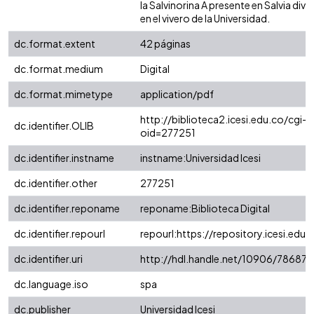
la Salvinorina A presente en Salvia div
en el vivero de la Universidad.
dc.format.extent
42 páginas
dc.format.medium
Digital
dc.format.mimetype
application/pdf
http://biblioteca2.icesi.edu.co/cgi-o
dc.identifier.OLIB
oid=277251
dc.identifier.instname
instname:Universidad Icesi
dc.identifier.other
277251
dc.identifier.reponame
reponame:Biblioteca Digital
dc.identifier.repourl
repourl:https://repository.icesi.edu.
dc.identifier.uri
http://hdl.handle.net/10906/78687
dc.language.iso
spa
dc.publisher
Universidad Icesi