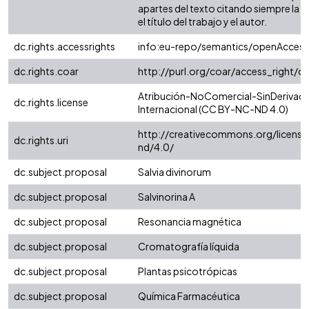
apartes del texto citando siempre la fu
el título del trabajo y el autor.
dc.rights.accessrights
info:eu-repo/semantics/openAccess
dc.rights.coar
http://purl.org/coar/access_right/c
Atribución-NoComercial-SinDerivada
dc.rights.license
Internacional (CC BY-NC-ND 4.0)
http://creativecommons.org/license
dc.rights.uri
nd/4.0/
dc.subject.proposal
Salvia divinorum
dc.subject.proposal
Salvinorina A
dc.subject.proposal
Resonancia magnética
dc.subject.proposal
Cromatografía líquida
dc.subject.proposal
Plantas psicotrópicas
dc.subject.proposal
Química Farmacéutica