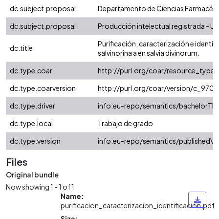
dc.subject.proposal
Departamento de Ciencias Farmacéut
dc.subject.proposal
Producción intelectual registrada - Uni
Purificación, caracterización e identif
dc.title
salvinorina a en salvia divinorum.
dc.type.coar
http://purl.org/coar/resource_type/
dc.type.coarversion
http://purl.org/coar/version/c_97
dc.type.driver
info:eu-repo/semantics/bachelorThe
dc.type.local
Trabajo de grado
dc.type.version
info:eu-repo/semantics/publishedVe
Files
Original bundle
Now showing
1 - 1 of 1
Name:
purificacion_caracterizacion_identificacion.pdf
Size: