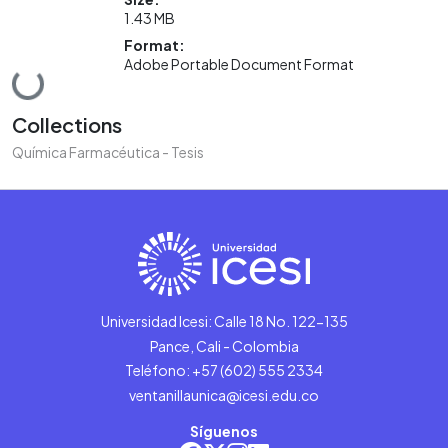
1.43 MB
Format:
Adobe Portable Document Format
Loading...
Collections
Química Farmacéutica - Tesis
Universidad Icesi: Calle 18 No. 122-135
Pance, Cali - Colombia
Teléfono: +57 (602) 555 2334
ventanillaunica@icesi.edu.co
Síguenos