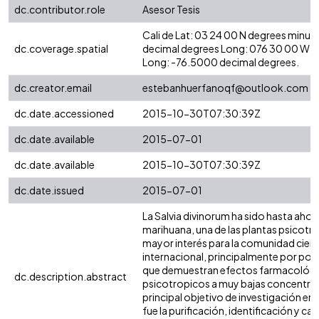
dc.contributor.role
Asesor Tesis
Cali de Lat: 03 24 00 N degrees minut
dc.coverage.spatial
decimal degrees Long: 076 30 00 W d
Long: -76.5000 decimal degrees.
dc.creator.email
estebanhuerfanoqf@outlook.com
dc.date.accessioned
2015-10-30T07:30:39Z
dc.date.available
2015-07-01
dc.date.available
2015-10-30T07:30:39Z
dc.date.issued
2015-07-01
La Salvia divinorum ha sido hasta ahora 
marihuana, una de las plantas psicotr
mayor interés para la comunidad cient
internacional, principalmente por pos
que demuestran efectos farmacológ
dc.description.abstract
psicotropicos a muy bajas concentrac
principal objetivo de investigación en
fue la purificación, identificación y ca