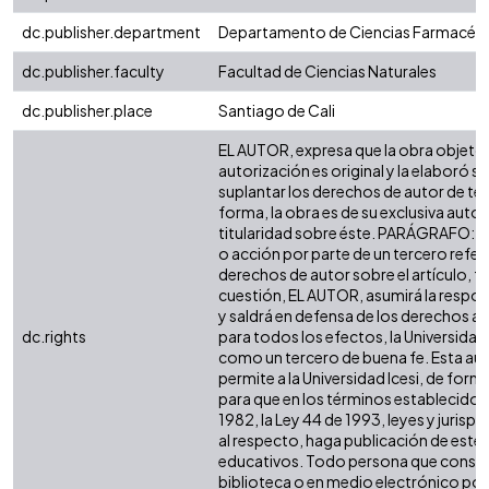
dc.publisher.department
Departamento de Ciencias Farmacéut
dc.publisher.faculty
Facultad de Ciencias Naturales
dc.publisher.place
Santiago de Cali
EL AUTOR, expresa que la obra objeto 
autorización es original y la elaboró si
suplantar los derechos de autor de terc
forma, la obra es de su exclusiva autorí
titularidad sobre éste. PARÁGRAFO: e
o acción por parte de un tercero refer
derechos de autor sobre el artículo, fo
cuestión, EL AUTOR, asumirá la respon
y saldrá en defensa de los derechos a
dc.rights
para todos los efectos, la Universidad 
como un tercero de buena fe. Esta aut
permite a la Universidad Icesi, de forma
para que en los términos establecidos 
1982, la Ley 44 de 1993, leyes y jurisp
al respecto, haga publicación de este 
educativos. Todo persona que consult
biblioteca o en medio electrónico po