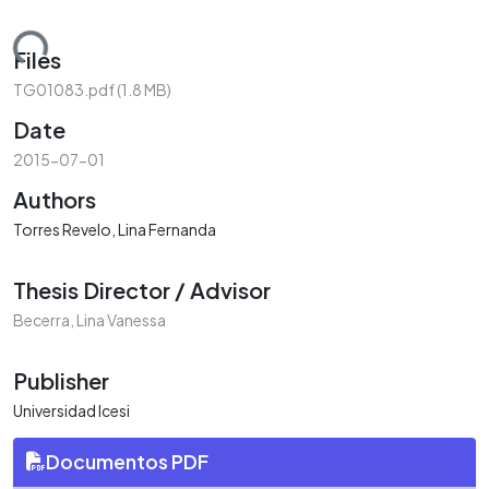
ding...
Files
TG01083.pdf
(1.8 MB)
Date
2015-07-01
Authors
Torres Revelo, Lina Fernanda
Thesis Director / Advisor
Becerra, Lina Vanessa
Publisher
Universidad Icesi
Documentos PDF