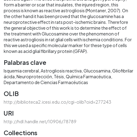
form a barrier or scar that insulates, the injured region, this
process is known as reactive astrogliosis (Montaner, 2007). On
the other hand it has been proved that the glucosamine has a
neuroprotective effect in rats post-ischemic brains. Therefore
the general objective of this work is to determine the effect of
the treatment with Glucosamine over the phenomenon of
reactive astrogliosis in rat glial cells with ischemia conditions. For
this we used a specific molecular marker for these type of cells
known as acid glial fibrillary protein (GFAP).
Palabras clave
Isquemia cerebral
Astrogliosis reactiva
Glucosamina
Gliofibrilar
ácida
Neuroprotección
Tésis
Química Farmacéutica
Departamento de Ciencias Farmacéuticas
OLIB
http://biblioteca2.icesi.edu.co/cgi-olib?oid=277243
URI
http://hdl.handle.net/10906/78789
Collections