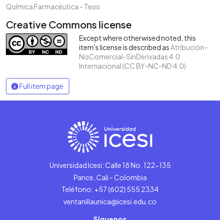
Química Farmacéutica - Tesis
Creative Commons license
Except where otherwised noted, this
item's license is described as
Atribución-
NoComercial-SinDerivadas 4.0
Internacional (CC BY-NC-ND 4.0)
Full item page
Universidad Icesi: Calle 18 No. 122-135
Pance, Cali - Colombia
Teléfono: +57 (602) 555 2334
ventanillaunica@icesi.edu.co
Síguenos