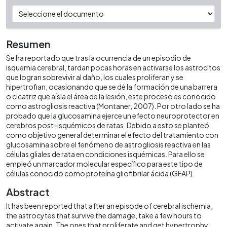
Resumen
Se ha reportado que tras la ocurrencia de un episodio de
isquemia cerebral, tardan pocas horas en activarse los astrocitos
que logran sobrevivir al daño, los cuales proliferan y se
hipertrofian, ocasionando que se dé la formación de una barrera
o cicatriz que aísla el área de la lesión, este proceso es conocido
como astrogliosis reactiva (Montaner, 2007). Por otro lado se ha
probado que la glucosamina ejerce un efecto neuroprotector en
cerebros post-isquémicos de ratas. Debido a esto se planteó
como objetivo general determinar el efecto del tratamiento con
glucosamina sobre el fenómeno de astrogliosis reactiva en las
células gliales de rata en condiciones isquémicas. Para ello se
empleó un marcador molecular específico para este tipo de
células conocido como proteína gliofibrilar ácida (GFAP).
Abstract
It has been reported that after an episode of cerebral ischemia,
the astrocytes that survive the damage, take a few hours to
activate again. The ones that proliferate and get hypertrophy,