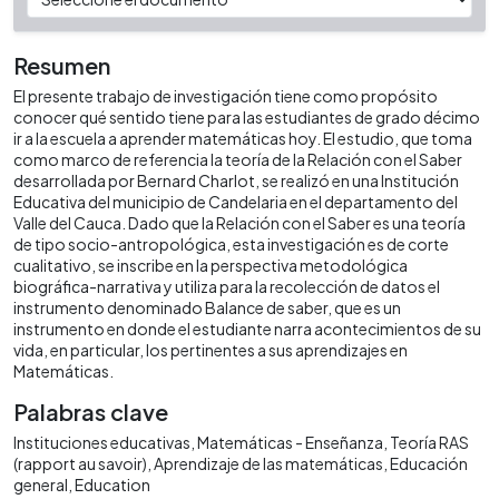
Resumen
El presente trabajo de investigación tiene como propósito
conocer qué sentido tiene para las estudiantes de grado décimo
ir a la escuela a aprender matemáticas hoy. El estudio, que toma
como marco de referencia la teoría de la Relación con el Saber
desarrollada por Bernard Charlot, se realizó en una Institución
Educativa del municipio de Candelaria en el departamento del
Valle del Cauca. Dado que la Relación con el Saber es una teoría
de tipo socio-antropológica, esta investigación es de corte
cualitativo, se inscribe en la perspectiva metodológica
biográfica-narrativa y utiliza para la recolección de datos el
instrumento denominado Balance de saber, que es un
instrumento en donde el estudiante narra acontecimientos de su
vida, en particular, los pertinentes a sus aprendizajes en
Matemáticas.
Palabras clave
Instituciones educativas
Matemáticas - Enseñanza
Teoría RAS
(rapport au savoir)
Aprendizaje de las matemáticas
Educación
general
Education