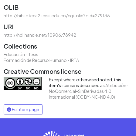
OLIB
http://biblioteca2.icesi.edu.co/cgi-olib?oid=279138
URI
http://hdl.handle.net/10906/78942
Collections
Educación - Tesis
Formación de Recurso Humano - IRTA
Creative Commons license
Except where otherwised noted, this
item's license is described as
Atribución-
NoComercial-SinDerivadas 4.0
Internacional (CC BY-NC-ND 4.0)
Full item page