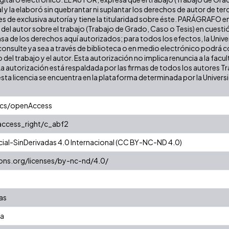
l y la elaboró sin quebrantar ni suplantar los derechos de autor de terc
es de exclusiva autoría y tiene la titularidad sobre éste. PARÁGRAFO e
s del autor sobre el trabajo (Trabajo de Grado, Caso o Tesis) en cuest
ensa de los derechos aquí autorizados; para todos los efectos, la Uni
onsulte ya sea a través de biblioteca o en medio electrónico podrá c
ulo del trabajo y el autor. Esta autorización no implica renuncia a la fa
La autorización está respaldada por las firmas de todos los autores T
esta licencia se encuentra en la plataforma determinada por la Univer
ics/openAccess
/access_right/c_abf2
al-SinDerivadas 4.0 Internacional (CC BY-NC-ND 4.0)
ons.org/licenses/by-nc-nd/4.0/
as
za