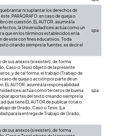
 quebrantar ni suplantar los derechos de
obre éste. PARÁGRAFO: en caso de queja o
libro en cuestión, EL AUTOR, asumirá la
 efectos, la Universidad Icesi actúa como un
spa
ara que en los términos establecidos en la
ón de este con fines educativos. Toda
xto citando siempre la fuentes, es decir el
de sus anexos (si existen), de forma
do, Caso o Tesis) objeto de la presente
eros, y de tal forma, el trabajo (Trabajo de
n caso de queja o acción por parte de un
ión, EL AUTOR, asumirá la responsabilidad
versidad Icesi actúa como terceros de buena
spa
opiar aportes del texto creando siempre la
cultad que tiene EL AUTOR de publicar total o
rabajo de Grado, Caso o Tesis. (La
sidad para la entrega de Trabajo de Grado,
de sus anexos (si existen), de forma
do, Caso o Tesis) objeto de la presente