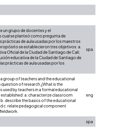
 de un grupo de docentes y el
lo cual se planteó como pregunta de
as prácticas de aula usadas por los maestros
 propósito se establecieron tres objetivos: a.
spa
va Oficial de la Ciudad de Santiago de Cali;
tución educativa de la Ciudad de Santiago de
as prácticas de aula usadas por los
 a group of teachers and the educational
a question of research ¿What is the
 used by teachers in a formal educational
e established: a. characterize classroom
eng
; b. describe the basics of the educational
 and c. relate pedagogical component
fieldwork.
spa