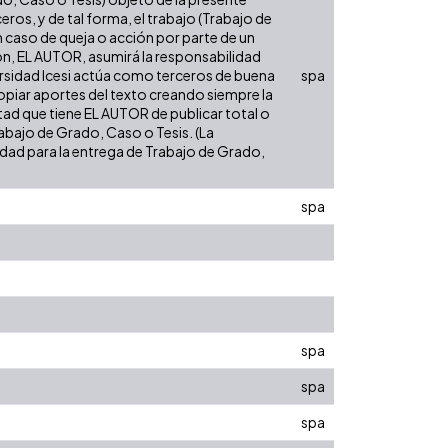
eros, y de tal forma, el trabajo (Trabajo de
n caso de queja o acción por parte de un
ión, EL AUTOR, asumirá la responsabilidad
versidad Icesi actúa como terceros de buena
spa
opiar aportes del texto creando siempre la
cultad que tiene EL AUTOR de publicar total o
rabajo de Grado, Caso o Tesis. (La
sidad para la entrega de Trabajo de Grado,
spa
spa
spa
spa