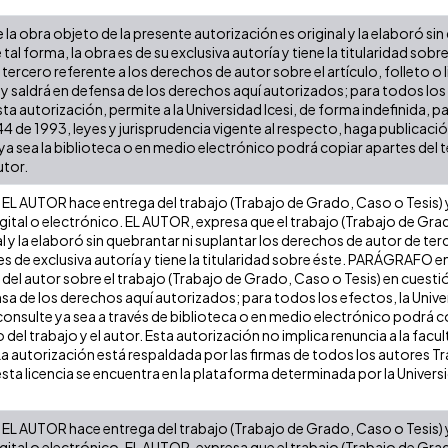
la obra objeto de la presente autorización es original y la elaboró sin
 tal forma, la obra es de su exclusiva autoría y tiene la titularidad s
tercero referente a los derechos de autor sobre el artículo, folleto o 
 y saldrá en defensa de los derechos aquí autorizados; para todos los
ta autorización, permite a la Universidad Icesi, de forma indefinida, p
 44 de 1993, leyes y jurisprudencia vigente al respecto, haga publicaci
a sea la biblioteca o en medio electrónico podrá copiar apartes del te
utor.
EL AUTOR hace entrega del trabajo (Trabajo de Grado, Caso o Tesis) y 
gital o electrónico. EL AUTOR, expresa que el trabajo (Trabajo de Gra
l y la elaboró sin quebrantar ni suplantar los derechos de autor de terc
es de exclusiva autoría y tiene la titularidad sobre éste. PARÁGRAFO e
s del autor sobre el trabajo (Trabajo de Grado, Caso o Tesis) en cuest
ensa de los derechos aquí autorizados; para todos los efectos, la Uni
onsulte ya sea a través de biblioteca o en medio electrónico podrá c
ulo del trabajo y el autor. Esta autorización no implica renuncia a la fa
La autorización está respaldada por las firmas de todos los autores T
esta licencia se encuentra en la plataforma determinada por la Univer
EL AUTOR hace entrega del trabajo (Trabajo de Grado, Caso o Tesis) y 
gital o electrónico. EL AUTOR, expresa que el trabajo (Trabajo de Gra