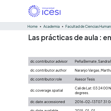
Home
Academia
Facultad de Ciencias Huma
Las prácticas de aula : en
dc.contributor.advisor
Peña Bernate, Sandra P
dc.contributor.author
Naranjo Vargas, Marth
dc.contributor.role
Asesor Tesis
Cali de Lat: 03 24 00
dc.coverage.spatial
degrees.
dc.date.accessioned
2016-02-13T07:31:0
dc.date.available
2015-01-01