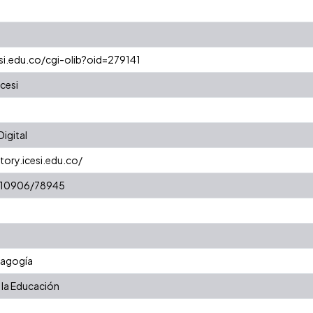
esi.edu.co/cgi-olib?oid=279141
cesi
igital
tory.icesi.edu.co/
t/10906/78945
dagogía
 la Educación