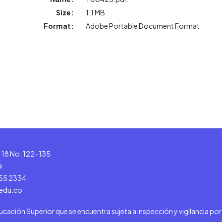
Size:
1.1 MB
Format:
Adobe Portable Document Format
le 18 No. 122-135
a
555 2334
.edu.co
ducación Superior que se encuentra sujeta a inspección y vigilancia po