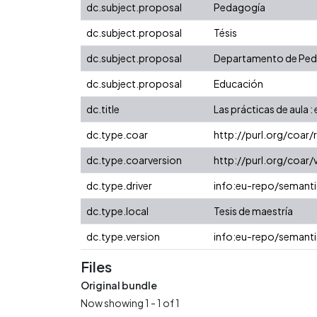
dc.subject.proposal
Pedagogía
dc.subject.proposal
Tésis
dc.subject.proposal
Departamento de Pe
dc.subject.proposal
Educación
dc.title
Las prácticas de aula : 
dc.type.coar
http://purl.org/coar
dc.type.coarversion
http://purl.org/coa
dc.type.driver
info:eu-repo/semanti
dc.type.local
Tesis de maestría
dc.type.version
info:eu-repo/semanti
Files
Original bundle
Now showing
1 - 1 of 1