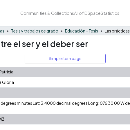
Communities & Collections
All of DSpace
Statistics
nas
Tesis y trabajos de grado
Educación - Tesis
tre el ser y el deber ser
Simple item page
atricia
a Gloria
 N degrees minutes Lat: 3.4000 decimal degrees Long: 076 30 00 W 
4Z