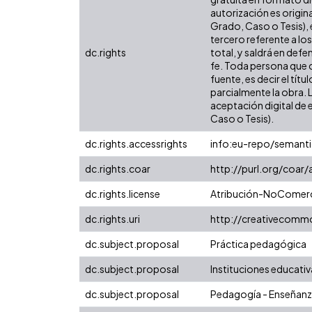
autorización es origina
Grado, Caso o Tesis), 
tercero referente a lo
dc.rights
total, y saldrá en def
fe. Toda persona que c
fuente, es decir el tít
parcialmente la obra. 
aceptación digital de 
Caso o Tesis).
dc.rights.accessrights
info:eu-repo/semant
dc.rights.coar
http://purl.org/coar
dc.rights.license
Atribución-NoComerci
dc.rights.uri
http://creativecomm
dc.subject.proposal
Práctica pedagógica
dc.subject.proposal
Instituciones educativ
dc.subject.proposal
Pedagogía - Enseñan