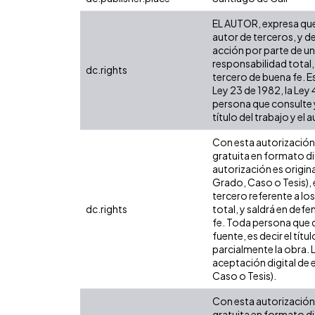
EL AUTOR, expresa que 
autor de terceros, y de
acción por parte de un 
responsabilidad total,
dc.rights
tercero de buena fe. Es
Ley 23 de 1982, la Ley
persona que consulte y
título del trabajo y el a
Con esta autorización 
gratuita en formato di
autorización es origina
Grado, Caso o Tesis), 
tercero referente a lo
dc.rights
total, y saldrá en def
fe. Toda persona que c
fuente, es decir el tít
parcialmente la obra. 
aceptación digital de 
Caso o Tesis).
Con esta autorización 
gratuita en formato di