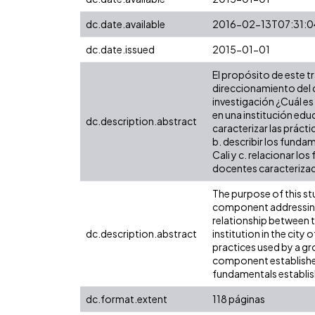
dc.date.available
2016-02-13T07:31:0
dc.date.issued
2015-01-01
El propósito de este tr
direccionamiento del 
investigación ¿Cuál es
en una institución educ
dc.description.abstract
caracterizar las práct
b. describir los funda
Cali y c. relacionar l
docentes caracterizad
The purpose of this st
component addressing o
relationship between 
dc.description.abstract
institution in the cit
practices used by a gro
component established 
fundamentals establish
dc.format.extent
118 páginas