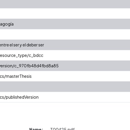
dagogía
entre el ser y el deber ser
/resource_type/c_bdcc
r/version/c_970fb48d4fbd8a85
cs/masterThesis
cs/publishedVersion
Name:
T00425.pdf