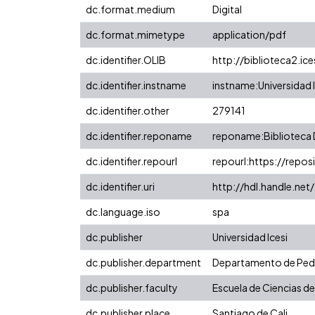
dc.format.medium
Digital
dc.format.mimetype
application/pdf
dc.identifier.OLIB
http://biblioteca2.ic
dc.identifier.instname
instname:Universidad I
dc.identifier.other
279141
dc.identifier.reponame
reponame:Biblioteca D
dc.identifier.repourl
repourl:https://reposi
dc.identifier.uri
http://hdl.handle.ne
dc.language.iso
spa
dc.publisher
Universidad Icesi
dc.publisher.department
Departamento de Pe
dc.publisher.faculty
Escuela de Ciencias de
dc.publisher.place
Santiago de Cali