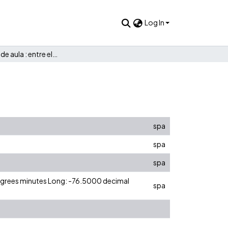
Log In
Las prácticas de aula : entre el ser y el deber ser
spa
spa
spa
degrees minutes Long: -76.5000 decimal
spa