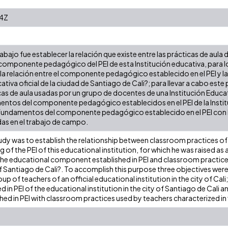
4Z
abajo fue establecer la relación que existe entre las prácticas de aula
componente pedagógico del PEI de esta Institución educativa, para 
 la relación entre el componente pedagógico establecido en el PEI y l
ativa oficial de la ciudad de Santiago de Cali?; para llevar a cabo este
icas de aula usadas por un grupo de docentes de una Institución Educati
mentos del componente pedagógico establecidos en el PEI de la Insti
os fundamentos del componente pedagógico establecido en el PEI con l
as en el trabajo de campo.
udy was to establish the relationship between classroom practices of
f the PEI of this educational institution, for which he was raised as 
the educational component established in PEI and classroom practices
y of Santiago de Cali?. To accomplish this purpose three objectives wer
up of teachers of an official educational institution in the city of Cali
in PEI of the educational institution in the city of Santiago de Cali
ed in PEI with classroom practices used by teachers characterized in 