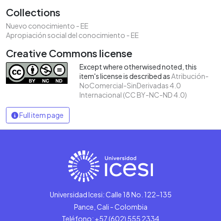
Collections
Nuevo conocimiento - EE
Apropiación social del conocimiento - EE
Creative Commons license
Except where otherwised noted, this
item's license is described as
Atribución-
NoComercial-SinDerivadas 4.0
Internacional (CC BY-NC-ND 4.0)
Full item page
Universidad Icesi: Calle 18 No. 122-135
Pance, Cali - Colombia
Teléfono: +57 (602) 555 2334