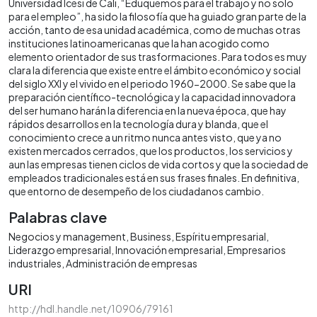
Universidad Icesi de Cali, “Eduquemos para el trabajo y no solo
para el empleo”, ha sido la filosofía que ha guiado gran parte de la
acción, tanto de esa unidad académica, como de muchas otras
instituciones latinoamericanas que la han acogido como
elemento orientador de sus trasformaciones. Para todos es muy
clara la diferencia que existe entre el ámbito económico y social
del siglo XXI y el vivido en el periodo 1960-2000. Se sabe que la
preparación científico-tecnológica y la capacidad innovadora
del ser humano harán la diferencia en la nueva época, que hay
rápidos desarrollos en la tecnología dura y blanda, que el
conocimiento crece a un ritmo nunca antes visto, que ya no
existen mercados cerrados, que los productos, los servicios y
aun las empresas tienen ciclos de vida cortos y que la sociedad de
empleados tradicionales está en sus frases finales. En definitiva,
que entorno de desempeño de los ciudadanos cambio.
Palabras clave
Negocios y management
Business
Espíritu empresarial
Liderazgo empresarial
Innovación empresarial
Empresarios
industriales
Administración de empresas
URI
http://hdl.handle.net/10906/79161