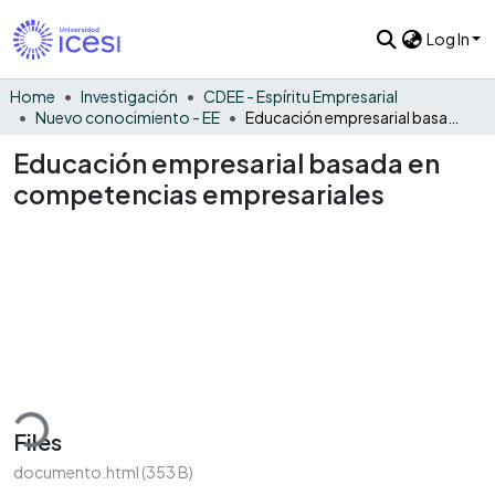
Log In
Home
Investigación
CDEE - Espíritu Empresarial
Nuevo conocimiento - EE
Educación empresarial basada en competencias empresariales
Educación empresarial basada en
competencias empresariales
ding...
Files
documento.html
(353 B)