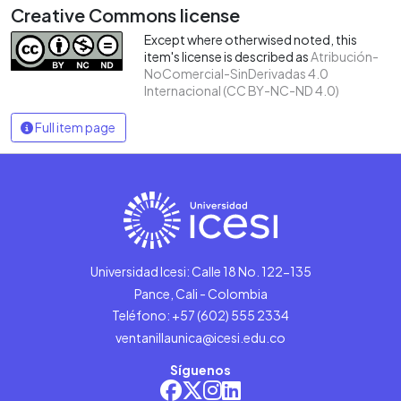
Creative Commons license
Except where otherwised noted, this
item's license is described as
Atribución-
NoComercial-SinDerivadas 4.0
Internacional (CC BY-NC-ND 4.0)
Full item page
Universidad Icesi: Calle 18 No. 122-135
Pance, Cali - Colombia
Teléfono: +57 (602) 555 2334
ventanillaunica@icesi.edu.co
Síguenos