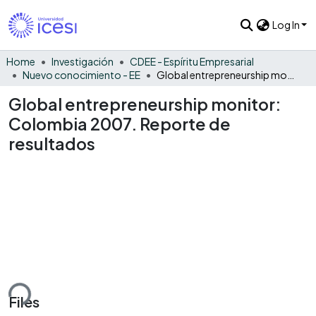
Log In
Home
Investigación
CDEE - Espíritu Empresarial
Nuevo conocimiento - EE
Global entrepreneurship monitor: Colombia 2007. Reporte de resultados
Global entrepreneurship monitor:
Colombia 2007. Reporte de
resultados
ding...
Files