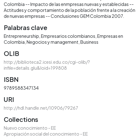
Colombia -- Impacto de las enmpresas nuevas y establecidas --
Actitudes y comportamiento de la población frente a la creación
de nuevas empresas -- Conclusiones GEM Colombia 2007.
Palabras clave
Entrepreneurship
Empresarios colombianos
Empresas en
Colombia
Negocios y management
Business
OLIB
http://biblioteca2.icesi.edu.co/cgi-olib/?
infile=details.glu&loid=199808
ISBN
9789588347134
URI
http://hdl.handle.net/10906/79267
Collections
Nuevo conocimiento - EE
Apropiación social del conocimiento - EE