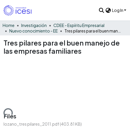
Log In
Home
Investigación
CDEE - Espíritu Empresarial
Nuevo conocimiento - EE
Tres pilares para el buen manejo de las empresas familiares
Tres pilares para el buen manejo de
las empresas familiares
ading...
Files
lozano_tres pilares_2011.pdf
(403.81 KB)