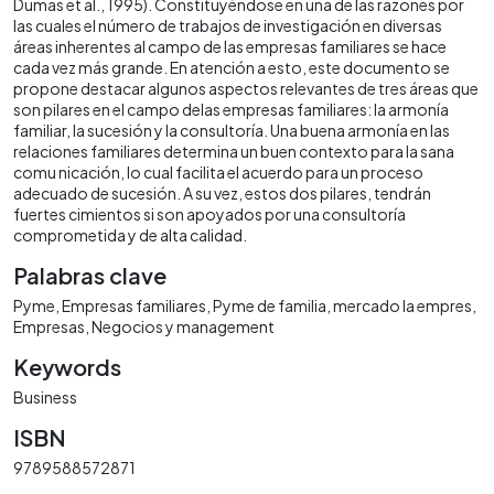
Dumas et al., 1995). Constituyéndose en una de las razones por
las cuales el número de trabajos de investigación en diversas
áreas inherentes al campo de las empresas familiares se hace
cada vez más grande. En atención a esto, este documento se
propone destacar algunos aspectos relevantes de tres áreas que
son pilares en el campo delas empresas familiares: la armonía
familiar, la sucesión y la consultoría. Una buena armonía en las
relaciones familiares determina un buen contexto para la sana
comu nicación, lo cual facilita el acuerdo para un proceso
adecuado de sucesión. A su vez, estos dos pilares, tendrán
fuertes cimientos si son apoyados por una consultoría
comprometida y de alta calidad.
Palabras clave
Pyme
Empresas familiares
Pyme de familia
mercado la empres
Empresas
Negocios y management
Keywords
Business
ISBN
9789588572871