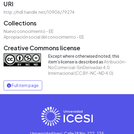
URI
http://hdl.handle.net/10906/79274
Collections
Nuevo conocimiento - EE
Apropiación social del conocimiento - EE
Creative Commons license
Except where otherwised noted, this
item's license is described as
Atribución-
NoComercial-SinDerivadas 4.0
Internacional (CC BY-NC-ND 4.0)
Full item page
Universidad Icesi: Calle 18 No. 122-135