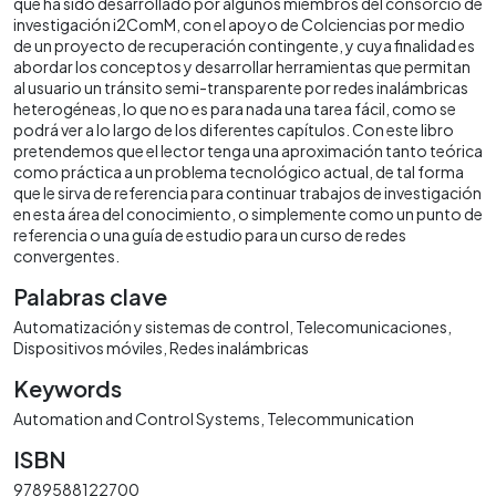
que ha sido desarrollado por algunos miembros del consorcio de
investigación i2ComM, con el apoyo de Colciencias por medio
de un proyecto de recuperación contingente, y cuya finalidad es
abordar los conceptos y desarrollar herramientas que permitan
al usuario un tránsito semi-transparente por redes inalámbricas
heterogéneas, lo que no es para nada una tarea fácil, como se
podrá ver a lo largo de los diferentes capítulos. Con este libro
pretendemos que el lector tenga una aproximación tanto teórica
como práctica a un problema tecnológico actual, de tal forma
que le sirva de referencia para continuar trabajos de investigación
en esta área del conocimiento, o simplemente como un punto de
referencia o una guía de estudio para un curso de redes
convergentes.
Palabras clave
Automatización y sistemas de control
Telecomunicaciones
Dispositivos móviles
Redes inalámbricas
Keywords
Automation and Control Systems
Telecommunication
ISBN
9789588122700