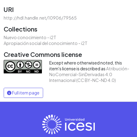
URI
http://hdl.handle.net/10906/79565
Collections
Nuevo conocimiento - i2T
Apropiación social del conocimiento - i2T
Creative Commons license
Except where otherwised noted, this
item's license is described as
Atribución-
NoComercial-SinDerivadas 4.0
Internacional (CC BY-NC-ND 4.0)
Full item page