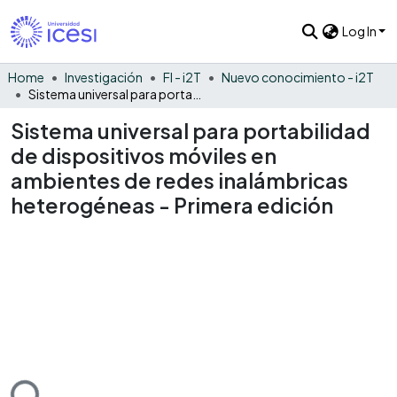
Log In
Home
Investigación
FI - i2T
Nuevo conocimiento - i2T
Sistema universal para portabilidad de dispositivos móviles en ambientes de redes inalámbricas heterogéneas - Primera edición
Sistema universal para portabilidad
de dispositivos móviles en
ambientes de redes inalámbricas
heterogéneas - Primera edición
ding...