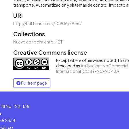
transporte
Automatización y sistemas de control
Impacto a
URI
http://hdl.handle.net/10906/79567
Collections
Nuevo conocimiento - i2T
Creative Commons license
Except where otherwised noted, this ite
described as
Atribución-NoComercial-
Internacional (CC BY-NC-ND 4.0)
Full item page
le 18 No. 122-135
a
555 2334
.edu.co