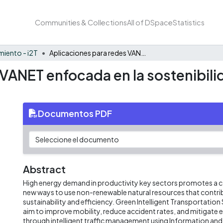
Communities & Collections
All of DSpace
Statistics
iento - i2T
Aplicaciones para redes VANET enfocada en la sostenibilidad ambiental, una revisión sistemática
VANET enfocada en la sostenibili
Documentos PDF
Abstract
High energy demand in productivity key sectors promotes a c
new ways to use non-renewable natural resources that contri
sustainability and efficiency. Green Intelligent Transportatio
aim to improve mobility, reduce accident rates, and mitigate
through intelligent traffic management using Information a