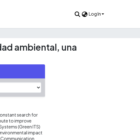
Log In
dad ambiental, una
onstant search for
bute to improve
n Systems (Green ITS)
 environmental impact
nd Communication