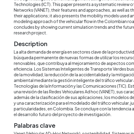
Technologies (ICT). This paper presents a systematic review o
Networks (VANET), their features and approaches, as well as th
their applications; it also presents the mobility models used a
modeling approach of the vehicular flow in the Colombian r
concludes by showing current simulation trends and the futu
research project.
Description
La alta demanda de energía en sectores clave de la productivid
búsqueda permanente de nuevas formas de utilizar los recurs
renovables, que contribuya al mejoramiento de aspectos com
eficiencia. Los Sistemas Inteligentes de Transporte Verdes b
de la movilidad, la reducción de la accidentalidad y la mitigac
ambiental mediante la gestión inteligente del tráfico vehicular 
Tecnologías de la Información y las Comunicaciones (TIC). Est
una revisión de las Redes Vehiculares Ad hoc (VANET), sus cara
además de la clasificación de sus aplicaciones, los modelos de
y una caracterización para el modelado del tráfico vehicular, j
particularidades, en Colombia. Se concluye con la tendencia a
el desarrollo futuro del proyecto de investigación.
Palabras clave
Vanet (Vehicular AD-Hoc Network)
sostenibilidad
Sistemas in