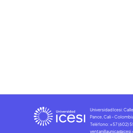
Universidad Icesi: Cal
Pance, Cali - Colombi
Teléfono: +57 (602) 
ventanillaunica@icesi