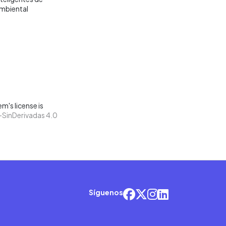
mbiental
m's license is
SinDerivadas 4.0
Síguenos