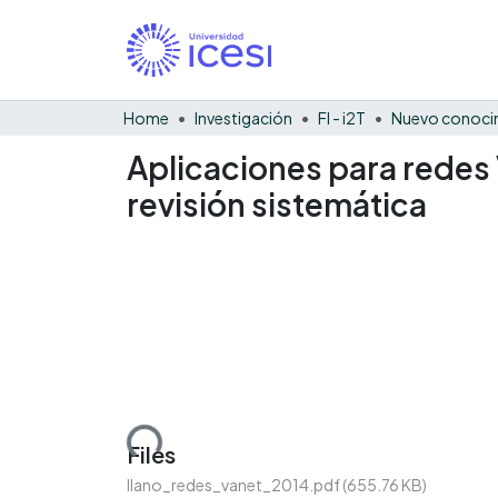
Home
Investigación
FI - i2T
Nuevo conocim
Aplicaciones para redes 
revisión sistemática
Loading...
Files
llano_redes_vanet_2014.pdf
(655.76 KB)