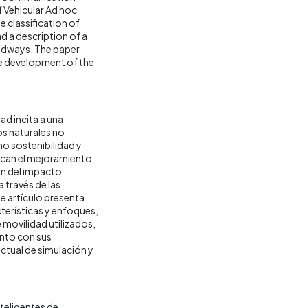
f Vehicular Ad hoc
e classification of
nd a description of a
oadways. The paper
re development of the
ad incita a una
os naturales no
o sostenibilidad y
uscan el mejoramiento
ión del impacto
a través de las
e artículo presenta
cterísticas y enfoques,
 movilidad utilizados,
unto con sus
ctual de simulación y
teligentes de