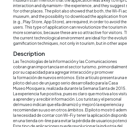
interaction and dynamism– the experience, and they suggest 
for other places. The pilot also showed that both, the Wi-Fi 
museum, and the possibility to download the application from
(e.g., Play Store, App Store), are required, in order to avoid the
users. This type of application can revolutionize the tourism i
more scenarios, because these are so attractive for visitors.
the current technological environment are ideal for the evolut
gamification techniques, not only in tourism, but in other aspe
Description
Las Tecnologías de la Información y las Comunicaciones
cobran gran importancia en el sector turismo, primordialmen
por su capacidad para agregar interacción y promover
la formación de nuevos entornos. Este artículo presenta una 
piloto del uso de un juego serio desarrollado para la Casa
Museo Mosquera, realizada durante la Semana Santa de 2015.
La experiencia fue positiva, pues es claro que motiva a los visi
a aprender y a recibir información. Los turistas y el personal
del museo indican que ella dinamizó y mejoró la experiencia y
recomiendan su uso en otros ámbitos. El piloto mostró ade
la necesidad de contar con Wi-Fi y tener la aplicación disponib
en una tienda on-line para evitar la pérdida de usuarios potenci
Este tipo de aplicaciones puede revolucionar la industria del