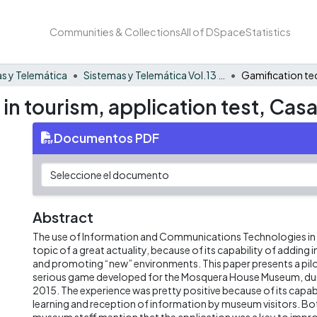
Communities & Collections
All of DSpace
Statistics
s y Telemática
Sistemas y Telemática Vol.13 No. 33
 in tourism, application test, C
Documentos PDF
Abstract
The use of Information and Communications Technologies in t
topic of a great actuality, because of its capability of adding 
and promoting “new” environments. This paper presents a pilo
serious game developed for the Mosquera House Museum, du
2015. The experience was pretty positive because of its capab
learning and reception of information by museum visitors. Bot
museum staff mention that the application was a key to imp