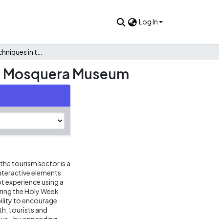
Log In
Gamification techniques in tourism, application test, Casa Mosquera Museum
asa Mosquera Museum
he tourism sector is a
interactive elements
t experience using a
ring the Holy Week
ility to encourage
h, tourists and
rove –by appending