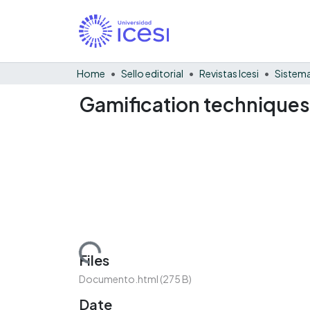
Home
Sello editorial
Revistas Icesi
Sistema
Gamification techniques
Loading...
Files
Documento.html
(275 B)
Date