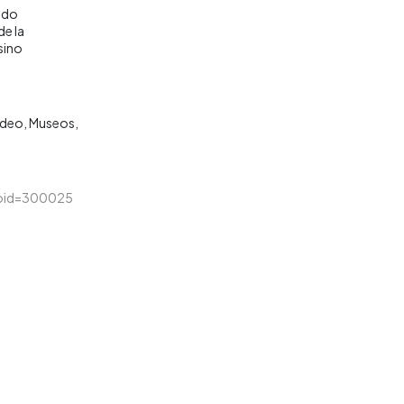
undo
de la
sino
ideo
Museos
u&loid=300025