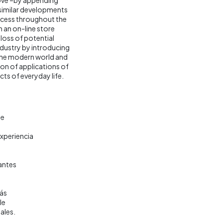
similar developments
access throughout the
 an on-line store
 loss of potential
ndustry by introducing
 The modern world and
ion of applications of
cts of everyday life.
te
experiencia
tantes
más
le
ales.