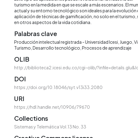
turismo en la medida en que se escale a más escenarios. El m
actual y su entorno tecnológico son ideales para la evolución 
aplicación de técnicas de gamificación, no solo en el turismo, 
en otros aspectos de la vida cotidiana.
Palabras clave
Producción intelectual registrada - Universidad Icesi
Juego
V
Turismo
Desarrollo tecnológico
Procesos de aprendizaje
OLIB
http://biblioteca2.icesi.edu.co/cgi-olib/?infile=details.gl
DOI
https://doi.org/10.18046/syt.v13i33.2080
URI
https://hdl.handle.net/10906/79670
Collections
Sistemas y Telemática Vol.13 No. 33
Creative Commons license