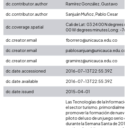
dc.contributor.author
Ramírez González, Gustavo
dc.contributor.author
Sanjuán Muñoz, Pablo Cesar
Cali de Lat: 03 24 00 N degrees 
dc.coverage.spatial
00 W degrees minutes Long: -76
dc.creator.email
fborrero@unicauca.edu.co
dc.creator.email
pablosanjuan@unicauca.edu.co
dc.creator.email
gramirez@unicauca.edu.co
dc.date.accessioned
2016-07-13T22:55:39Z
dc.date.available
2016-07-13T22:55:39Z
dc.date.issued
2015-04-01
Las Tecnologías de la Informació
el sector turismo, primordialmen
promover la formación de nuevos 
piloto del uso de un juego serio 
durante la Semana Santa de 2015. 