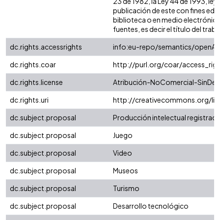
23 de 1982, la Ley 44 de 1993, ley
publicación de este con fines edu
biblioteca o en medio electrónico
fuentes, es decir el título del traba
dc.rights.accessrights
info:eu-repo/semantics/openAc
dc.rights.coar
http://purl.org/coar/access_rig
dc.rights.license
Atribución-NoComercial-SinDeri
dc.rights.uri
http://creativecommons.org/li
dc.subject.proposal
Producción intelectual registrada 
dc.subject.proposal
Juego
dc.subject.proposal
Video
dc.subject.proposal
Museos
dc.subject.proposal
Turismo
dc.subject.proposal
Desarrollo tecnológico