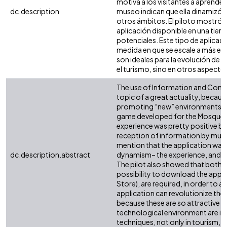
motiva a los visitantes a aprender 
dc.description
museo indican que ella dinamizó 
otros ámbitos. El piloto mostró a
aplicación disponible en una tiend
potenciales. Este tipo de aplicaci
medida en que se escale a más es
son ideales para la evolución de l
el turismo, sino en otros aspectos
The use of Information and Commu
topic of a great actuality, becaus
promoting “new” environments. Th
game developed for the Mosquer
experience was pretty positive be
reception of information by muse
mention that the application was
dc.description.abstract
dynamism– the experience, and th
The pilot also showed that both,
possibility to download the applic
Store), are required, in order to a
application can revolutionize the
because these are so attractive f
technological environment are ide
techniques, not only in tourism, b