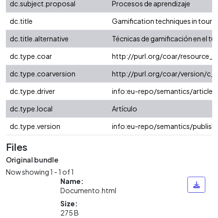
dc.subject.proposal
Procesos de aprendizaje
dc.title
Gamification techniques in touri
dc.title.alternative
Técnicas de gamificación en el t
dc.type.coar
http://purl.org/coar/resource_
dc.type.coarversion
http://purl.org/coar/version/
dc.type.driver
info:eu-repo/semantics/article
dc.type.local
Artículo
dc.type.version
info:eu-repo/semantics/publish
Files
Original bundle
Now showing
1 - 1 of 1
Name:
Documento.html
Size:
275 B