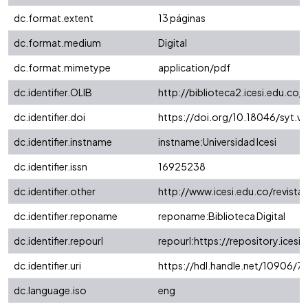
dc.format.extent
13 páginas
dc.format.medium
Digital
dc.format.mimetype
application/pdf
dc.identifier.OLIB
http://biblioteca2.icesi.edu.co/
dc.identifier.doi
https://doi.org/10.18046/syt.v
dc.identifier.instname
instname:Universidad Icesi
dc.identifier.issn
16925238
dc.identifier.other
http://www.icesi.edu.co/revista
dc.identifier.reponame
reponame:Biblioteca Digital
dc.identifier.repourl
repourl:https://repository.icesi.
dc.identifier.uri
https://hdl.handle.net/10906/7
dc.language.iso
eng