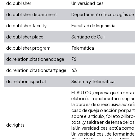
dc.publisher
Universidad Icesi
dc.publisher.department
Departamento Tecnologías de I
dc.publisher.faculty
Facultad de Ingeniería
dc.publisher.place
Santiago de Cali
dc.publisher.program
Telemática
dc.relation.citationendpage
76
dc.relation.citationstartpage
63
dc.relation.ispartof
Sistema y Telemática
EL AUTOR, expresa que la obra obje
elaboró sin quebrantar ni suplanta
la obra es de su exclusiva autoría
caso de queja o acción por parte 
sobre el artículo, folleto o libro
total, y saldrá en defensa de los
dc.rights
la Universidad Icesi actúa como un
Universidad Icesi, de forma indefi