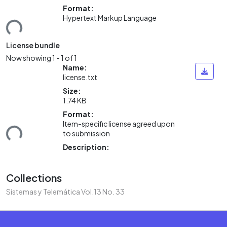
Format:
Hypertext Markup Language
ding...
License bundle
Now showing
1 - 1 of 1
Name:
license.txt
Size:
1.74 KB
Format:
Item-specific license agreed upon
to submission
ding...
Description:
Collections
Sistemas y Telemática Vol.13 No. 33