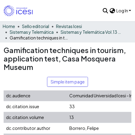
Log In
Home
Sello editorial
Revistas Icesi
Sistemas y Telemática
Sistemas y Telemática Vol.13 No. 33
Gamification techniques in tourism, application test, Casa Mosquera Museum
Gamification techniques in tourism,
application test, Casa Mosquera
Museum
Simple item page
dc.audience
Comunidad Universidad Icesi - In
dc.citation.issue
33
dc.citation.volume
13
dc.contributor.author
Borrero, Felipe