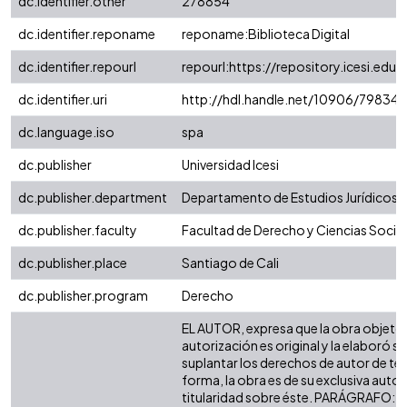
dc.identifier.other
278854
dc.identifier.reponame
reponame:Biblioteca Digital
dc.identifier.repourl
repourl:https://repository.icesi.edu.
dc.identifier.uri
http://hdl.handle.net/10906/79834
dc.language.iso
spa
dc.publisher
Universidad Icesi
dc.publisher.department
Departamento de Estudios Jurídicos
dc.publisher.faculty
Facultad de Derecho y Ciencias Socia
dc.publisher.place
Santiago de Cali
dc.publisher.program
Derecho
EL AUTOR, expresa que la obra objeto 
autorización es original y la elaboró si
suplantar los derechos de autor de terc
forma, la obra es de su exclusiva autorí
titularidad sobre éste. PARÁGRAFO: e