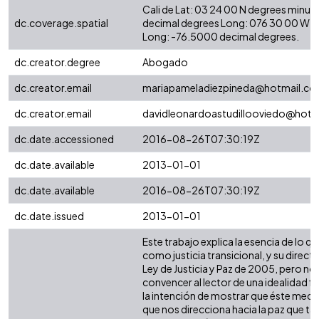
Cali de Lat: 03 24 00 N degrees minut
dc.coverage.spatial
decimal degrees Long: 076 30 00 W d
Long: -76.5000 decimal degrees.
dc.creator.degree
Abogado
dc.creator.email
mariapameladiezpineda@hotmail.c
dc.creator.email
davidleonardoastudillooviedo@hotm
dc.date.accessioned
2016-08-26T07:30:19Z
dc.date.available
2013-01-01
dc.date.available
2016-08-26T07:30:19Z
dc.date.issued
2013-01-01
Este trabajo explica la esencia de lo 
como justicia transicional, y su directa
Ley de Justicia y Paz de 2005, pero no c
convencer al lector de una idealidad fic
la intención de mostrar que éste mec
que nos direcciona hacia la paz que 