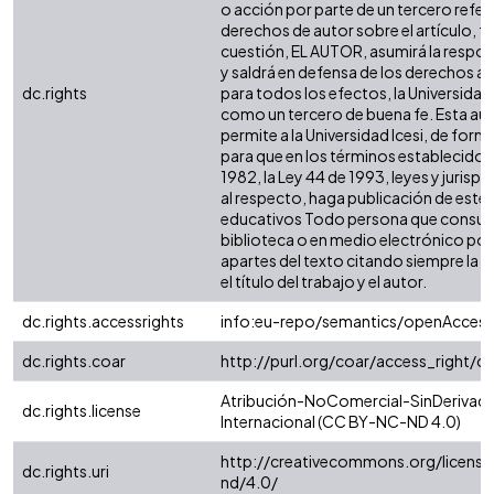
o acción por parte de un tercero refer
derechos de autor sobre el artículo, fo
cuestión, EL AUTOR, asumirá la respon
y saldrá en defensa de los derechos a
dc.rights
para todos los efectos, la Universidad 
como un tercero de buena fe. Esta aut
permite a la Universidad Icesi, de forma
para que en los términos establecidos 
1982, la Ley 44 de 1993, leyes y jurisp
al respecto, haga publicación de este 
educativos Todo persona que consulte
biblioteca o en medio electrónico po
apartes del texto citando siempre la fu
el título del trabajo y el autor.
dc.rights.accessrights
info:eu-repo/semantics/openAccess
dc.rights.coar
http://purl.org/coar/access_right/c
Atribución-NoComercial-SinDerivada
dc.rights.license
Internacional (CC BY-NC-ND 4.0)
http://creativecommons.org/license
dc.rights.uri
nd/4.0/