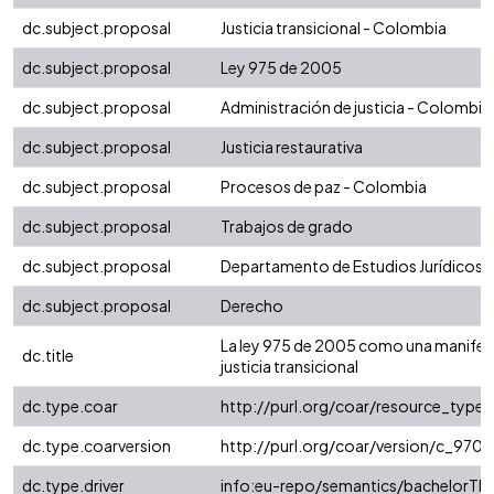
dc.subject.proposal
Justicia transicional - Colombia
dc.subject.proposal
Ley 975 de 2005
dc.subject.proposal
Administración de justicia - Colombia
dc.subject.proposal
Justicia restaurativa
dc.subject.proposal
Procesos de paz - Colombia
dc.subject.proposal
Trabajos de grado
dc.subject.proposal
Departamento de Estudios Jurídicos
dc.subject.proposal
Derecho
La ley 975 de 2005 como una manifes
dc.title
justicia transicional
dc.type.coar
http://purl.org/coar/resource_type/
dc.type.coarversion
http://purl.org/coar/version/c_97
dc.type.driver
info:eu-repo/semantics/bachelorThe