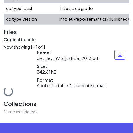
dc.type.local
Trabajo de grado
dc.type.version
info:eu-repo/semantics/publishedVe
Files
Original bundle
Now showing
1 - 1 of 1
Name:
diez_ley_975_justicia_2013.pdf
Size:
342.81 KB
Format:
Adobe Portable Document Format
Loading...
Collections
Ciencias Jurídicas