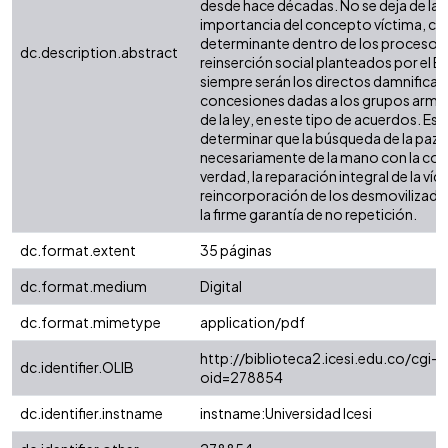
desde hace décadas. No se deja de lad
importancia del concepto víctima, 
determinante dentro de los procesos 
dc.description.abstract
reinserción social planteados por el 
siempre serán los directos damnificad
concesiones dadas a los grupos arma
de la ley, en este tipo de acuerdos. Es
determinar que la búsqueda de la paz d
necesariamente de la mano con la con
verdad, la reparación integral de la víct
reincorporación de los desmovilizados a 
la firme garantía de no repetición.
dc.format.extent
35 páginas
dc.format.medium
Digital
dc.format.mimetype
application/pdf
http://biblioteca2.icesi.edu.co/cgi-o
dc.identifier.OLIB
oid=278854
dc.identifier.instname
instname:Universidad Icesi