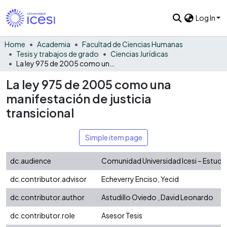
Log In
Home
Academia
Facultad de Ciencias Humanas
Tesis y trabajos de grado
Ciencias Jurídicas
La ley 975 de 2005 como una manifestación de justicia transicional
La ley 975 de 2005 como una
manifestación de justicia
transicional
Simple item page
dc.audience
Comunidad Universidad Icesi – Estudi
dc.contributor.advisor
Echeverry Enciso, Yecid
dc.contributor.author
Astudillo Oviedo , David Leonardo
dc.contributor.role
Asesor Tesis