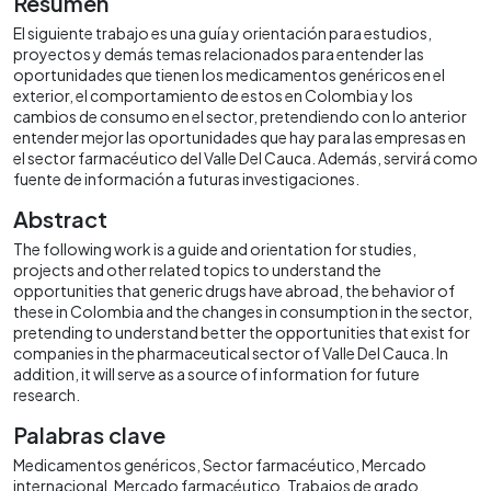
Resumen
El siguiente trabajo es una guía y orientación para estudios,
proyectos y demás temas relacionados para entender las
oportunidades que tienen los medicamentos genéricos en el
exterior, el comportamiento de estos en Colombia y los
cambios de consumo en el sector, pretendiendo con lo anterior
entender mejor las oportunidades que hay para las empresas en
el sector farmacéutico del Valle Del Cauca. Además, servirá como
fuente de información a futuras investigaciones.
Abstract
The following work is a guide and orientation for studies,
projects and other related topics to understand the
opportunities that generic drugs have abroad, the behavior of
these in Colombia and the changes in consumption in the sector,
pretending to understand better the opportunities that exist for
companies in the pharmaceutical sector of Valle Del Cauca. In
addition, it will serve as a source of information for future
research.
Palabras clave
Medicamentos genéricos
Sector farmacéutico
Mercado
internacional
Mercado farmacéutico
Trabajos de grado