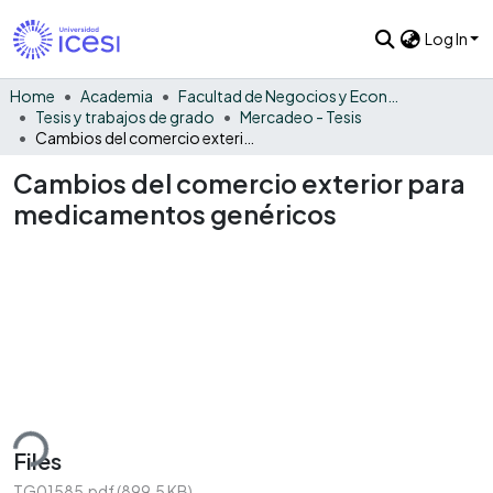
Log In
Home
Academia
Facultad de Negocios y Economía
Tesis y trabajos de grado
Mercadeo - Tesis
Cambios del comercio exterior para medicamentos genéricos
Cambios del comercio exterior para
medicamentos genéricos
ding...
Files
TG01585.pdf
(899.5 KB)