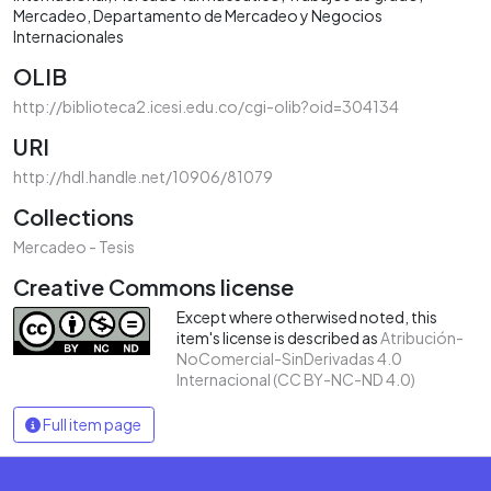
Mercadeo
Departamento de Mercadeo y Negocios
Internacionales
OLIB
http://biblioteca2.icesi.edu.co/cgi-olib?oid=304134
URI
http://hdl.handle.net/10906/81079
Collections
Mercadeo - Tesis
Creative Commons license
Except where otherwised noted, this
item's license is described as
Atribución-
NoComercial-SinDerivadas 4.0
Internacional (CC BY-NC-ND 4.0)
Full item page