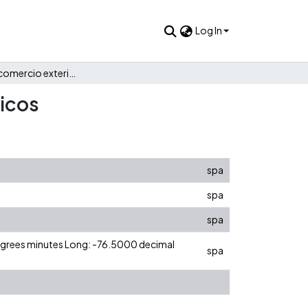
Log In
Cambios del comercio exterior para medicamentos genéricos
icos
spa
spa
spa
degrees minutes Long: -76.5000 decimal
spa