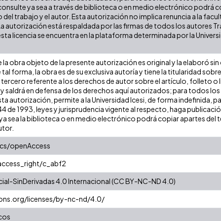
onsulte ya sea a través de biblioteca o en medio electrónico podrá c
ulo del trabajo y el autor. Esta autorización no implica renuncia a la fa
La autorización está respaldada por las firmas de todos los autores T
esta licencia se encuentra en la plataforma determinada por la Univer
la obra objeto de la presente autorización es original y la elaboró sin
 tal forma, la obra es de su exclusiva autoría y tiene la titularidad s
tercero referente a los derechos de autor sobre el artículo, folleto o 
 y saldrá en defensa de los derechos aquí autorizados; para todos los
ta autorización, permite a la Universidad Icesi, de forma indefinida, p
 44 de 1993, leyes y jurisprudencia vigente al respecto, haga publicaci
a sea la biblioteca o en medio electrónico podrá copiar apartes del te
utor.
ics/openAccess
/access_right/c_abf2
al-SinDerivadas 4.0 Internacional (CC BY-NC-ND 4.0)
ons.org/licenses/by-nc-nd/4.0/
cos