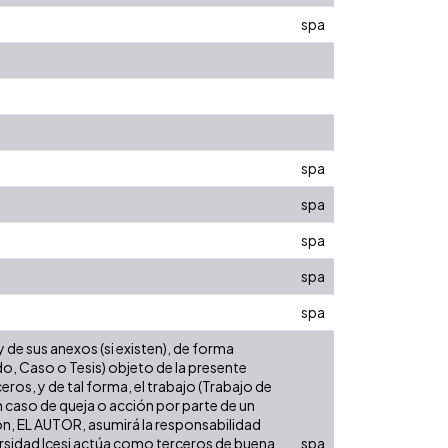
spa
spa
spa
spa
spa
spa
de sus anexos (si existen), de forma
do, Caso o Tesis) objeto de la presente
eros, y de tal forma, el trabajo (Trabajo de
n caso de queja o acción por parte de un
ión, EL AUTOR, asumirá la responsabilidad
versidad Icesi actúa como terceros de buena
spa