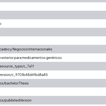
l
o
adeo y Negocios Internacionales
 exterior para medicamentos genéricos
/resource_type/c_7a1f
r/version/c_970fb48d4fbd8a85
cs/bachelorThesis
cs/publishedVersion