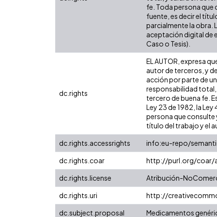
fe. Toda persona que c
fuente, es decir el tít
parcialmente la obra. 
aceptación digital de 
Caso o Tesis).
EL AUTOR, expresa que 
autor de terceros, y de
acción por parte de un 
responsabilidad total,
dc.rights
tercero de buena fe. Es
Ley 23 de 1982, la Ley
persona que consulte y
título del trabajo y el a
dc.rights.accessrights
info:eu-repo/semant
dc.rights.coar
http://purl.org/coar
dc.rights.license
Atribución-NoComerci
dc.rights.uri
http://creativecomm
dc.subject.proposal
Medicamentos genéri