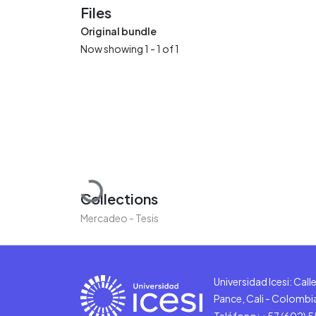
Files
Original bundle
Now showing
1 - 1 of 1
Loading...
Collections
Mercadeo - Tesis
Universidad Icesi: Cal
Pance, Cali - Colombi
Teléfono: +57 (602) 