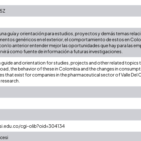
25Z
s una guía y orientación para estudios, proyectos y demás temas rel
mentos genéricos en el exterior, el comportamiento de estos en Col
on lo anterior entender mejor las oportunidades que hay para las emp
rvirá como fuente de información a futuras investigaciones.
a guide and orientation for studies, projects and other related topics
road, the behavior of these in Colombia and the changes in consumpti
s that exist for companies in the pharmaceutical sector of Valle Del Cau
 research.
esi.edu.co/cgi-olib?oid=304134
cesi