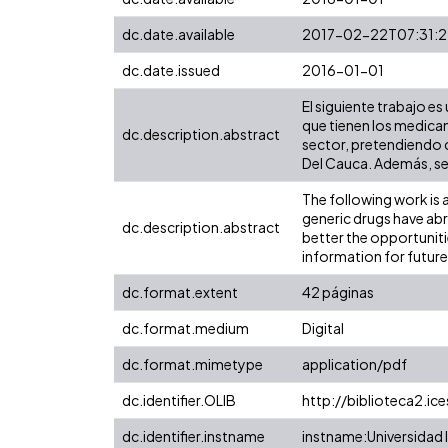
dc.date.available
2017-02-22T07:31:
dc.date.issued
2016-01-01
El siguiente trabajo e
que tienen los medica
dc.description.abstract
sector, pretendiendo c
Del Cauca. Además, se
The following work is 
generic drugs have ab
dc.description.abstract
better the opportunitie
information for future
dc.format.extent
42 páginas
dc.format.medium
Digital
dc.format.mimetype
application/pdf
dc.identifier.OLIB
http://biblioteca2.ic
dc.identifier.instname
instname:Universidad I