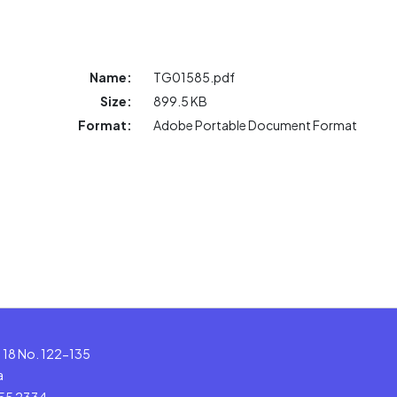
Name:
TG01585.pdf
Size:
899.5 KB
Format:
Adobe Portable Document Format
le 18 No. 122-135
a
555 2334