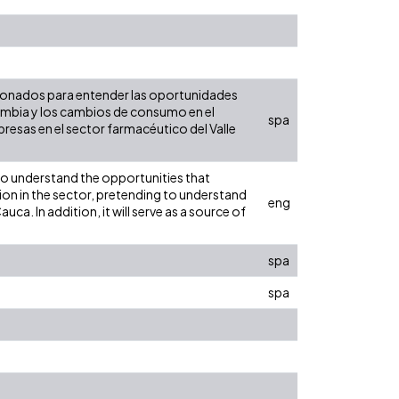
acionados para entender las oportunidades
ombia y los cambios de consumo en el
spa
resas en el sector farmacéutico del Valle
 to understand the opportunities that
on in the sector, pretending to understand
eng
ca. In addition, it will serve as a source of
spa
spa