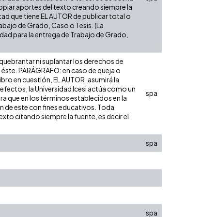
opiar aportes del texto creando siempre la
cultad que tiene EL AUTOR de publicar total o
rabajo de Grado, Caso o Tesis. (La
sidad para la entrega de Trabajo de Grado,
 quebrantar ni suplantar los derechos de
obre éste. PARÁGRAFO: en caso de queja o
libro en cuestión, EL AUTOR, asumirá la
 efectos, la Universidad Icesi actúa como un
spa
ara que en los términos establecidos en la
ón de este con fines educativos. Toda
xto citando siempre la fuente, es decir el
spa
spa