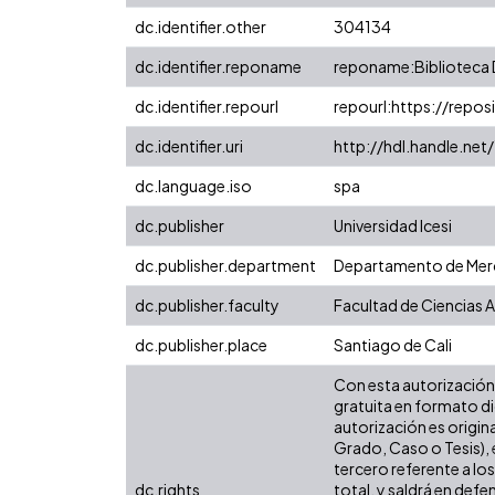
dc.identifier.other
304134
dc.identifier.reponame
reponame:Biblioteca D
dc.identifier.repourl
repourl:https://reposi
dc.identifier.uri
http://hdl.handle.ne
dc.language.iso
spa
dc.publisher
Universidad Icesi
dc.publisher.department
Departamento de Merc
dc.publisher.faculty
Facultad de Ciencias 
dc.publisher.place
Santiago de Cali
Con esta autorización 
gratuita en formato di
autorización es origina
Grado, Caso o Tesis), 
tercero referente a lo
dc.rights
total, y saldrá en def