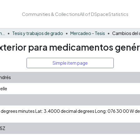
Communities & Collections
All of DSpace
Statistics
Facultad de Negocios y Economía
Tesis y trabajos de grado
Mercadeo - Tesis
xterior para medicamentos genér
Simple item page
Andrés
elle
 N degrees minutes Lat: 3.4000 decimal degrees Long: 076 30 00 W 
25Z