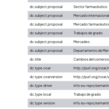
dc.subject.proposal
Sector farmacéutico
dc.subject.proposal
Mercado internaciona
dc.subject.proposal
Mercado farmacéutic
dc.subject.proposal
Trabajos de grado
dc.subject.proposal
Mercadeo
dc.subject.proposal
Departamento de Merc
dc.title
Cambios del comercio
dc.type.coar
http://purl.org/coar
dc.type.coarversion
http://purl.org/coa
dc.type.driver
info:eu-repo/semanti
dc.type.local
Trabajo de grado
dc.type.version
info:eu-repo/semanti