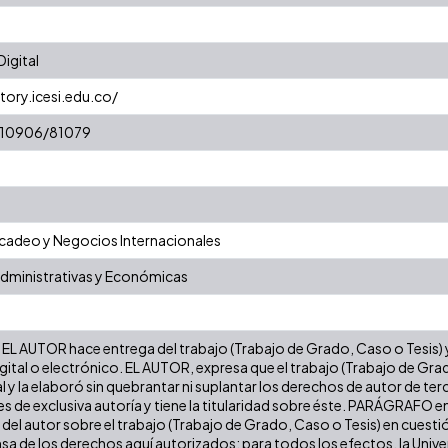
igital
tory.icesi.edu.co/
t/10906/81079
adeo y Negocios Internacionales
Administrativas y Económicas
EL AUTOR hace entrega del trabajo (Trabajo de Grado, Caso o Tesis) y 
gital o electrónico. EL AUTOR, expresa que el trabajo (Trabajo de Gra
l y la elaboró sin quebrantar ni suplantar los derechos de autor de terc
es de exclusiva autoría y tiene la titularidad sobre éste. PARÁGRAFO e
s del autor sobre el trabajo (Trabajo de Grado, Caso o Tesis) en cuest
ensa de los derechos aquí autorizados; para todos los efectos, la Uni