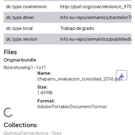
dc.type.coarversion
http://purl.org/coar/version/c_97
dc.type.driver
info:eu-repo/semantics/bachelorThe
dc.type.local
Trabajo de grado
dc.type.version
info:eu-repo/semantics/publishedVe
Files
Original bundle
Now showing
1 - 1 of 1
Name:
chaparro_evaluacion_toxicidad_2016.pdf
Size:
1.49 MB
Format:
Adobe Portable Document Format
Loading...
Collections
Química Farmacéutica - Tesis