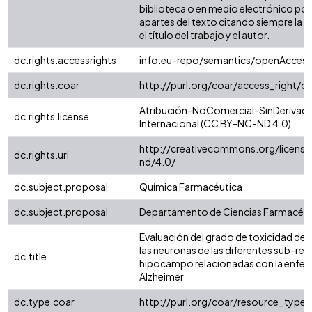
biblioteca o en medio electrónico po
apartes del texto citando siempre la fu
el título del trabajo y el autor.
dc.rights.accessrights
info:eu-repo/semantics/openAccess
dc.rights.coar
http://purl.org/coar/access_right/c
Atribución-NoComercial-SinDerivada
dc.rights.license
Internacional (CC BY-NC-ND 4.0)
http://creativecommons.org/license
dc.rights.uri
nd/4.0/
dc.subject.proposal
Química Farmacéutica
dc.subject.proposal
Departamento de Ciencias Farmacéut
Evaluación del grado de toxicidad de 
las neuronas de las diferentes sub-reg
dc.title
hipocampo relacionadas con la enfe
Alzheimer
dc.type.coar
http://purl.org/coar/resource_type/