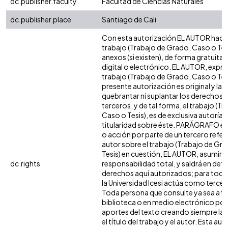
dc.publisher.faculty
Facultad de Ciencias Naturales
dc.publisher.place
Santiago de Cali
Con esta autorización EL AUTOR hace 
trabajo (Trabajo de Grado, Caso o Tesi
anexos (si existen), de forma gratuita
digital o electrónico. EL AUTOR, expre
trabajo (Trabajo de Grado, Caso o Tesi
presente autorización es original y la 
quebrantar ni suplantar los derechos 
terceros, y de tal forma, el trabajo (T
Caso o Tesis), es de exclusiva autoría y 
titularidad sobre éste. PARÁGRAFO en
o acción por parte de un tercero refere
autor sobre el trabajo (Trabajo de Gr
Tesis) en cuestión, EL AUTOR, asumirá 
dc.rights
responsabilidad total, y saldrá en def
derechos aquí autorizados; para todo
la Universidad Icesi actúa como tercer
Toda persona que consulte ya sea a tr
biblioteca o en medio electrónico po
aportes del texto creando siempre la f
el título del trabajo y el autor. Esta au