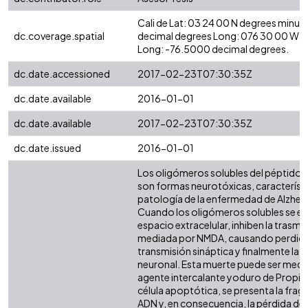
Cali de Lat: 03 24 00 N degrees minut
dc.coverage.spatial
decimal degrees Long: 076 30 00 W d
Long: -76.5000 decimal degrees.
dc.date.accessioned
2017-02-23T07:30:35Z
dc.date.available
2016-01-01
dc.date.available
2017-02-23T07:30:35Z
dc.date.issued
2016-01-01
Los oligómeros solubles del péptido β
son formas neurotóxicas, característi
patología de la enfermedad de Alzheim
Cuando los oligómeros solubles se en
espacio extracelular, inhiben la trasmi
mediada por NMDA, causando perdida 
transmisión sináptica y finalmente la 
neuronal. Esta muerte puede ser medi
agente intercalante yoduro de Propio (
célula apoptótica, se presenta la fra
ADN y, en consecuencia, la pérdida de