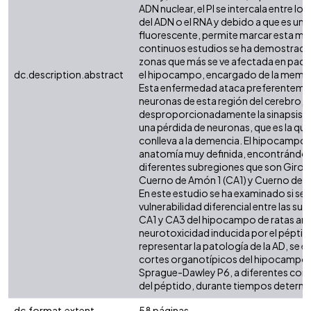
ADN nuclear, el PI se intercala entre lo
del ADN o el RNA y debido a que es un
fluorescente, permite marcar esta mu
continuos estudios se ha demostrado 
zonas que más se ve afectada en paci
dc.description.abstract
el hipocampo, encargado de la memori
Esta enfermedad ataca preferentemen
neuronas de esta región del cerebro,
desproporcionadamente la sinapsis 
una pérdida de neuronas, que es la qu
conlleva a la demencia. El hipocampo
anatomía muy definida, encontrándose
diferentes subregiones que son Giro 
Cuerno de Amón 1 (CA1) y Cuerno de 
En este estudio se ha examinado si se
vulnerabilidad diferencial entre las s
CA1 y CA3 del hipocampo de ratas ant
neurotoxicidad inducida por el péptid
representar la patología de la AD, se 
cortes organotípicos del hipocampo 
Sprague-Dawley P6, a diferentes con
del péptido, durante tiempos determ
dc.format.extent
58 páginas