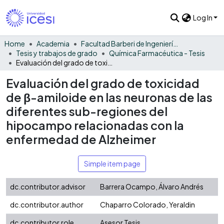
Log In
Home
Academia
Facultad Barberi de Ingeniería, Diseño y Ciencias Aplicadas
Tesis y trabajos de grado
Química Farmacéutica - Tesis
Evaluación del grado de toxicidad de β-amiloide en las neuronas de las diferentes sub-regiones del hipocampo relacionadas con la enfermedad de Alzheimer
Evaluación del grado de toxicidad
de β-amiloide en las neuronas de las
diferentes sub-regiones del
hipocampo relacionadas con la
enfermedad de Alzheimer
Simple item page
dc.contributor.advisor
Barrera Ocampo, Álvaro Andrés
dc.contributor.author
Chaparro Colorado, Yeraldin
dc.contributor.role
Asesor Tesis