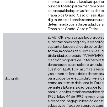
implica renuncia a la facultad que tie
publicar total o parcialmente la obra. 
está respaldada por las firmas de tod
Trabajo de Grado, Caso o Tesis. (La a
digital de esta licencia se encuentra e
determinada por la Universidad para l
Trabajo de Grado, Caso o Tesis).
EL AUTOR, expresa que la obra objeto 
autorización es original y la elaboró si
suplantar los derechos de autor de terc
forma, la obra es de su exclusiva autorí
titularidad sobre éste. PARÁGRAFO: e
o acción por parte de un tercero refer
derechos de autor sobre el artículo, fo
cuestión, EL AUTOR, asumirá la respon
y saldrá en defensa de los derechos a
dc.rights
para todos los efectos, la Universidad 
como un tercero de buena fe. Esta aut
permite a la Universidad Icesi, de forma
para que en los términos establecidos 
1982, la Ley 44 de 1993, leyes y jurisp
al respecto, haga publicación de este 
educativos. Toda persona que consulte