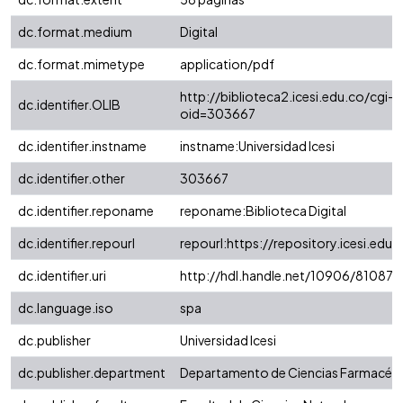
dc.format.medium
Digital
dc.format.mimetype
application/pdf
http://biblioteca2.icesi.edu.co/cgi-o
dc.identifier.OLIB
oid=303667
dc.identifier.instname
instname:Universidad Icesi
dc.identifier.other
303667
dc.identifier.reponame
reponame:Biblioteca Digital
dc.identifier.repourl
repourl:https://repository.icesi.edu.
dc.identifier.uri
http://hdl.handle.net/10906/81087
dc.language.iso
spa
dc.publisher
Universidad Icesi
dc.publisher.department
Departamento de Ciencias Farmacéut