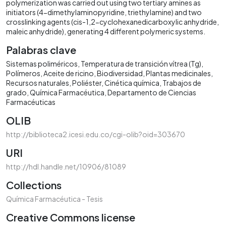
polymerization was carried out using two tertiary amines as
initiators (4-dimethylaminopyridine, triethylamine) and two
crosslinking agents (cis-1,2-cyclohexanedicarboxylic anhydride,
maleic anhydride), generating 4 different polymeric systems.
Palabras clave
Sistemas poliméricos
Temperatura de transición vítrea (Tg)
Polímeros
Aceite de ricino
Biodiversidad
Plantas medicinales
Recursos naturales
Poliéster
Cinética química
Trabajos de
grado
Química Farmacéutica
Departamento de Ciencias
Farmacéuticas
OLIB
http://biblioteca2.icesi.edu.co/cgi-olib?oid=303670
URI
http://hdl.handle.net/10906/81089
Collections
Química Farmacéutica - Tesis
Creative Commons license