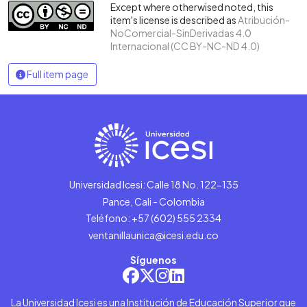
Except where otherwised noted, this
item's license is described as
Atribución-
NoComercial-SinDerivadas 4.0
Internacional (CC BY-NC-ND 4.0)
Full item page
Universidad Icesi: Calle 18 No. 122-135
Pance, Cali - Colombia
Teléfono: +57 (602) 555 2334
ventanillaunica@icesi.edu.co
Síguenos
La Universidad Icesi es una Institución de Educación Superior que