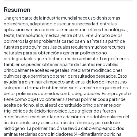
Resumen
Una gran parte de la industria mundial hace uso de sistemas
poliméricos, adaptándolos según su necesidad; entre las
aplicaciones más comunes se encuentran: el área tecnológica,
textil, farmacéutica, médica, entre otras. En el ámbito de los
polímeros la gran problemática radica en la síntesis a partir de
fuentes petroquímicas, las cuales requieren muchos recursos
naturales para su obtención y generan polímeros no
biodegradables que afectan el medio ambiente. Los polímeros
también se pueden obtener a partir de fuentes renovables,
principalmente aceites vegetales, mediante modificaciones
químicas que permitan obtener los resultados deseados. Esto
ayudaría a disminuir el impacto ambiental de los polímeros, no
solo por su forma de obtención, sino también porque muchos
de los polímeros obtenidos son biodegradables. Este proyecto
tiene como objetivo obtener sistemas poliméricos a partir del
aceite de ricino, el cual está constituido principalmente por
triglicéridos de ácido ricinoleico. Los triglicéridos fueron
modificados mediante la epoxidación en los dobles enlaces del
ácido ricinoleico y oleico con ácido fórmico y peróxido de
hidrógeno. La polimerización se llevó a cabo empleando dos
aminas terciarias como iniciadores (4-dimetilaminopiridina,