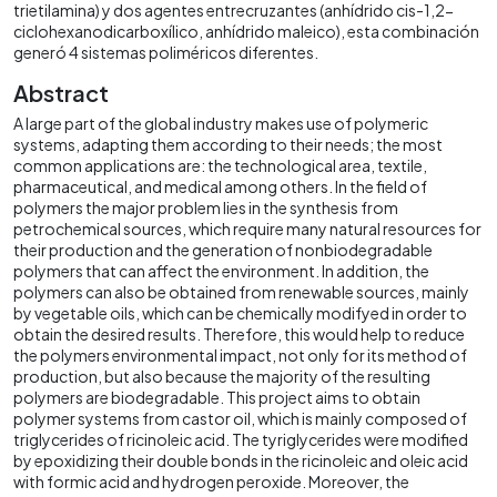
trietilamina) y dos agentes entrecruzantes (anhídrido cis-1,2-
ciclohexanodicarboxílico, anhídrido maleico), esta combinación
generó 4 sistemas poliméricos diferentes.
Abstract
A large part of the global industry makes use of polymeric
systems, adapting them according to their needs; the most
common applications are: the technological area, textile,
pharmaceutical, and medical among others. In the field of
polymers the major problem lies in the synthesis from
petrochemical sources, which require many natural resources for
their production and the generation of nonbiodegradable
polymers that can affect the environment. In addition, the
polymers can also be obtained from renewable sources, mainly
by vegetable oils, which can be chemically modifyed in order to
obtain the desired results. Therefore, this would help to reduce
the polymers environmental impact, not only for its method of
production, but also because the majority of the resulting
polymers are biodegradable. This project aims to obtain
polymer systems from castor oil, which is mainly composed of
triglycerides of ricinoleic acid. The tyriglycerides were modified
by epoxidizing their double bonds in the ricinoleic and oleic acid
with formic acid and hydrogen peroxide. Moreover, the