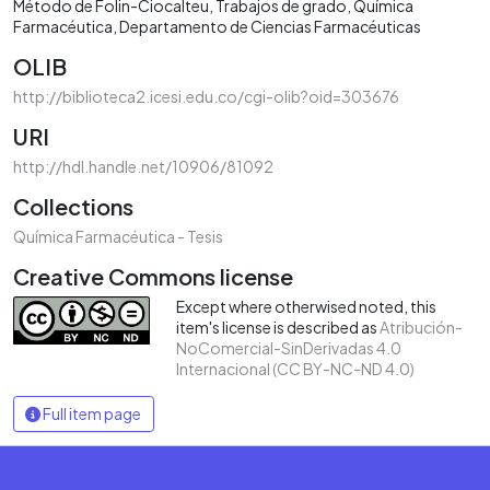
Método de Folin-Ciocalteu
Trabajos de grado
Química
Farmacéutica
Departamento de Ciencias Farmacéuticas
OLIB
http://biblioteca2.icesi.edu.co/cgi-olib?oid=303676
URI
http://hdl.handle.net/10906/81092
Collections
Química Farmacéutica - Tesis
Creative Commons license
Except where otherwised noted, this
item's license is described as
Atribución-
NoComercial-SinDerivadas 4.0
Internacional (CC BY-NC-ND 4.0)
Full item page