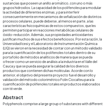
sustancias que poseen un anillo aromático, con uno o más
grupos hidroxilos. La capacidad de los polifenoles para modular
la actividad de diferentes enzimas, y para interferir
consecuentemente en mecanismos de señalización de distintos
procesos celulares, puede deberse, al menos en parte, a las
características fisicoquímicas de estos compuestos, que les
permiten participar en reacciones metabólicas celulares de
óxido-reducción. Además, sus propiedades antioxidantes
justifican muchos de sus efectos beneficiosos. Por esta razón, la
Universidad Icesi y el Laboratorio de Instrumentación Química
(LIQ) se vieron en la necesidad de contar con un método validado
para la cuantificación de los polifenoles totales dentro de su
portafolio de métodos analíticos de manera que se pueda
ofrecer como un servicio de análisis a la industria en el Valle del
Cauca y que se pueda asegurar la calidad de los diversos
productos que contienen dichas moléculas. Acorde con lo
anterior, el objetivo del presente proyecto fue el desarrollo y
validación del método colorimétrico Folin Ciocalteu para la
cuantificación de polifenoles totales en productos elaborados
con té verde.
Abstract
Polyphenols comprise a large group of substances with different