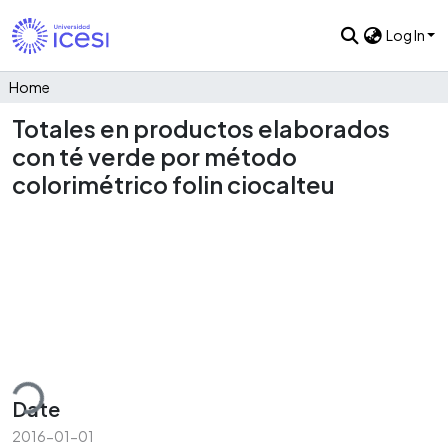
Log In
Home
Totales en productos elaborados
con té verde por método
colorimétrico folin ciocalteu
oading...
Date
2016-01-01