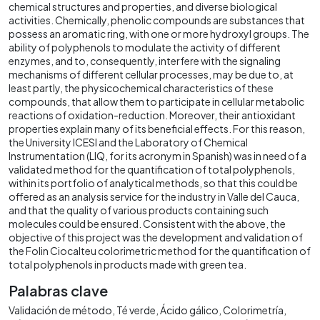
chemical structures and properties, and diverse biological
activities. Chemically, phenolic compounds are substances that
possess an aromatic ring, with one or more hydroxyl groups. The
ability of polyphenols to modulate the activity of different
enzymes, and to, consequently, interfere with the signaling
mechanisms of different cellular processes, may be due to, at
least partly, the physicochemical characteristics of these
compounds, that allow them to participate in cellular metabolic
reactions of oxidation-reduction. Moreover, their antioxidant
properties explain many of its beneficial effects. For this reason,
the University ICESI and the Laboratory of Chemical
Instrumentation (LIQ, for its acronym in Spanish) was in need of a
validated method for the quantification of total polyphenols,
within its portfolio of analytical methods, so that this could be
offered as an analysis service for the industry in Valle del Cauca,
and that the quality of various products containing such
molecules could be ensured. Consistent with the above, the
objective of this project was the development and validation of
the Folin Ciocalteu colorimetric method for the quantification of
total polyphenols in products made with green tea.
Palabras clave
Validación de método
Té verde
Ácido gálico
Colorimetría