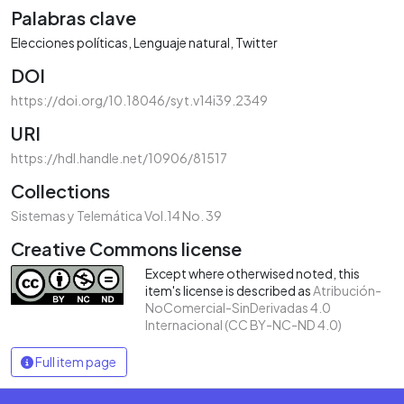
Palabras clave
Elecciones políticas
Lenguaje natural
Twitter
DOI
https://doi.org/10.18046/syt.v14i39.2349
URI
https://hdl.handle.net/10906/81517
Collections
Sistemas y Telemática Vol.14 No. 39
Creative Commons license
Except where otherwised noted, this
item's license is described as
Atribución-
NoComercial-SinDerivadas 4.0
Internacional (CC BY-NC-ND 4.0)
Full item page