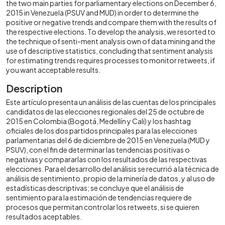
the two main parties for parliamentary elections on December 6,
2015 in Venezuela (PSUV and MUD) in order to determine the
positive or negative trends and compare them with the results of
the respective elections. To develop the analysis, we resorted to
the technique of senti-ment analysis own of data mining and the
use of descriptive statistics, concluding that sentiment analysis
for estimating trends requires processes to monitor retweets, if
you want acceptable results.
Description
Este artículo presenta un análisis de las cuentas de los principales
candidatos de las elecciones regionales del 25 de octubre de
2015 en Colombia (Bogotá, Medellín y Cali) y los hashtag
oficiales de los dos partidos principales para las elecciones
parlamentarias del 6 de diciembre de 2015 en Venezuela (MUD y
PSUV), con el fin de determinar las tendencias positivas o
negativas y compararlas con los resultados de las respectivas
elecciones. Para el desarrollo del análisis se recurrió a la técnica de
análisis de sentimiento, propio de la minería de datos, y al uso de
estadísticas descriptivas; se concluye que el análisis de
sentimiento para la estimación de tendencias requiere de
procesos que permitan controlar los retweets, si se quieren
resultados aceptables.