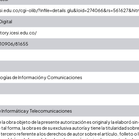
esi.edu.co/cgi-olib/?infile=details.glu&loid=274066&rs=561627&hit
igital
tory.icesi.edu.co/
t/10906/81655
ogías de Información y Comunicaciones
e Informática y Telecomunicaciones
la obra objeto de la presente autorización es original y la elaboró sin
 tal forma, la obra es de su exclusiva autoría y tiene la titularidad s
tercero referente a los derechos de autor sobre el artículo, folleto o 