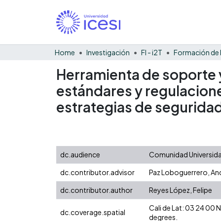
Home
Investigación
FI - i2T
Herramienta de soporte 
estándares y regulacion
estrategias de seguridad
dc.audience
Comunidad Universidad
dc.contributor.advisor
Paz Loboguerrero, And
dc.contributor.author
Reyes López, Felipe
Cali de Lat: 03 24 00
dc.coverage.spatial
degrees.