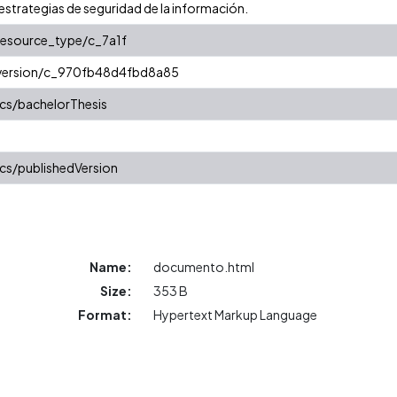
strategias de seguridad de la información.
/resource_type/c_7a1f
r/version/c_970fb48d4fbd8a85
cs/bachelorThesis
cs/publishedVersion
Name:
documento.html
Size:
353 B
Format:
Hypertext Markup Language