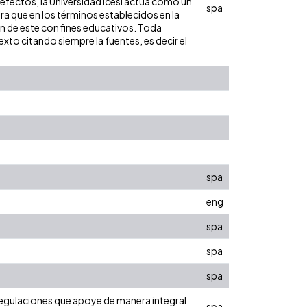
 efectos, la Universidad Icesi actúa como un
spa
ara que en los términos establecidos en la
ón de este con fines educativos. Toda
xto citando siempre la fuentes, es decir el
spa
eng
spa
spa
spa
regulaciones que apoye de manera integral
spa