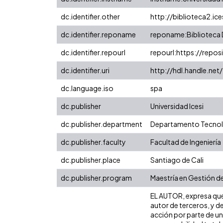
dc.identifier.other
http://biblioteca2.ic
dc.identifier.reponame
reponame:Biblioteca D
dc.identifier.repourl
repourl:https://reposi
dc.identifier.uri
http://hdl.handle.ne
dc.language.iso
spa
dc.publisher
Universidad Icesi
dc.publisher.department
Departamento Tecnol
dc.publisher.faculty
Facultad de Ingeniería
dc.publisher.place
Santiago de Cali
dc.publisher.program
Maestría en Gestión d
EL AUTOR, expresa que 
autor de terceros, y de
acción por parte de un 