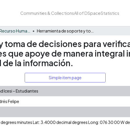
Communities & Collections
All of DSpace
Statistics
Formación de Recurso Humano - i2T
Herramienta de soporte y toma de decisiones para verificar cumplimiento de estándares y regulaciones que apoye de manera integral implementaciones de estrategias de seguridad de la información.
y toma de decisiones para verifi
es que apoye de manera integral
 de la información.
Simple item page
 Icesi – Estudiantes
rés Felipe
 N degrees minutes Lat: 3.4000 decimal degrees Long: 076 30 00 W 