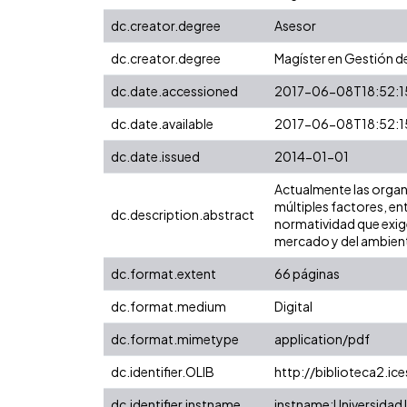
dc.creator.degree
Asesor
dc.creator.degree
Magíster en Gestión d
dc.date.accessioned
2017-06-08T18:52:1
dc.date.available
2017-06-08T18:52:1
dc.date.issued
2014-01-01
Actualmente las organi
múltiples factores, e
dc.description.abstract
normatividad que exige
mercado y del ambient
dc.format.extent
66 páginas
dc.format.medium
Digital
dc.format.mimetype
application/pdf
dc.identifier.OLIB
http://biblioteca2.ic
dc.identifier.instname
instname:Universidad I