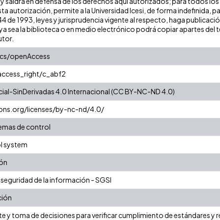
 y saldrá en defensa de los derechos aquí autorizados; para todos los
ta autorización, permite a la Universidad Icesi, de forma indefinida, p
 44 de 1993, leyes y jurisprudencia vigente al respecto, haga publicaci
a sea la biblioteca o en medio electrónico podrá copiar apartes del te
utor.
ics/openAccess
/access_right/c_abf2
al-SinDerivadas 4.0 Internacional (CC BY-NC-ND 4.0)
ons.org/licenses/by-nc-nd/4.0/
emas de control
l system
ión
 seguridad de la información - SGSI
ción
e y toma de decisiones para verificar cumplimiento de estándares y 