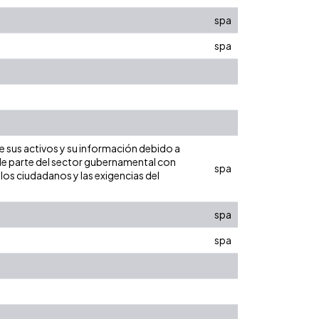
spa
spa
e sus activos y su información debido a
 de parte del sector gubernamental con
spa
los ciudadanos y las exigencias del
spa
spa