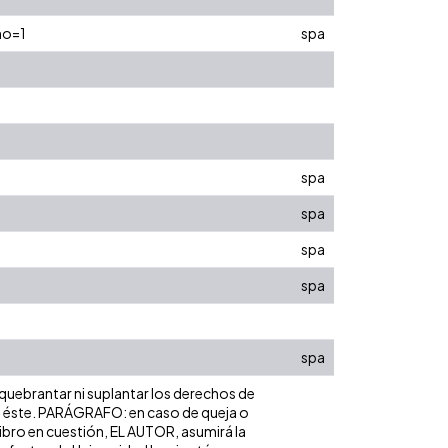
no=1
spa
spa
spa
spa
spa
spa
 quebrantar ni suplantar los derechos de
obre éste. PARÁGRAFO: en caso de queja o
libro en cuestión, EL AUTOR, asumirá la