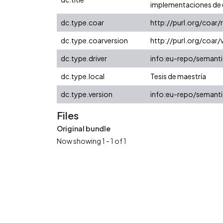
implementaciones de e
dc.type.coar
http://purl.org/coar
dc.type.coarversion
http://purl.org/coa
dc.type.driver
info:eu-repo/semanti
dc.type.local
Tesis de maestría
dc.type.version
info:eu-repo/semanti
Files
Original bundle
Now showing
1 - 1 of 1