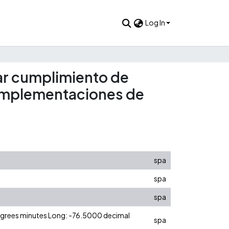
Log In
car cumplimiento de
 implementaciones de
spa
spa
spa
degrees minutes Long: -76.5000 decimal
spa