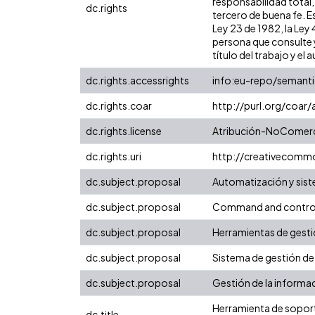
responsabilidad total,
dc.rights
tercero de buena fe. Es
Ley 23 de 1982, la Ley
persona que consulte y
título del trabajo y el a
dc.rights.accessrights
info:eu-repo/semant
dc.rights.coar
http://purl.org/coar
dc.rights.license
Atribución-NoComerci
dc.rights.uri
http://creativecomm
dc.subject.proposal
Automatización y sist
dc.subject.proposal
Command and contro
dc.subject.proposal
Herramientas de gest
dc.subject.proposal
Sistema de gestión de
dc.subject.proposal
Gestión de la informa
Herramienta de soport
dc.title