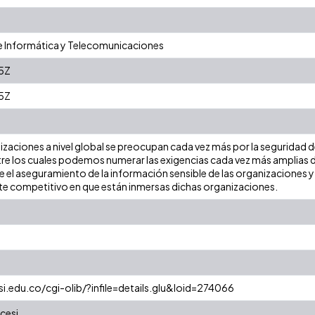
e Informática y Telecomunicaciones
5Z
5Z
zaciones a nivel global se preocupan cada vez más por la seguridad d
ntre los cuales podemos numerar las exigencias cada vez más amplias
 el aseguramiento de la información sensible de las organizaciones y 
e competitivo en que están inmersas dichas organizaciones.
esi.edu.co/cgi-olib/?infile=details.glu&loid=274066
cesi