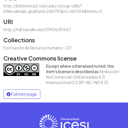
http://biblioteca2.icesi.edu.co/cgi-olib/?
infile=details.glu&loid=240741&rs=561594&hitno=5
URI
http://hdl.handle.net/10906/81657
Collections
Formación de Recurso Humano - i2T
Creative Commons license
Except where otherwised noted, this
item's license is described as
Atribución-
NoComercial-SinDerivadas 4.0
Internacional (CC BY-NC-ND 4.0)
Full item page