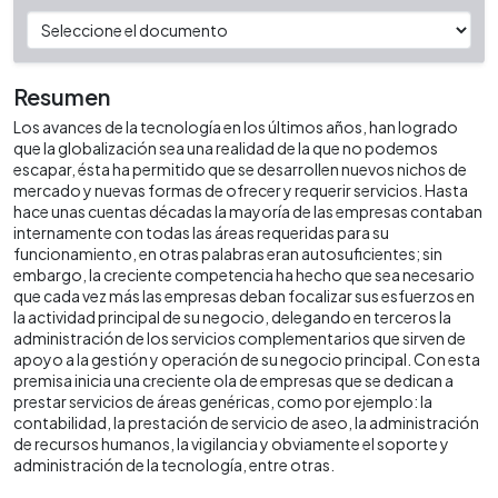
Resumen
Los avances de la tecnología en los últimos años, han logrado
que la globalización sea una realidad de la que no podemos
escapar, ésta ha permitido que se desarrollen nuevos nichos de
mercado y nuevas formas de ofrecer y requerir servicios. Hasta
hace unas cuentas décadas la mayoría de las empresas contaban
internamente con todas las áreas requeridas para su
funcionamiento, en otras palabras eran autosuficientes; sin
embargo, la creciente competencia ha hecho que sea necesario
que cada vez más las empresas deban focalizar sus esfuerzos en
la actividad principal de su negocio, delegando en terceros la
administración de los servicios complementarios que sirven de
apoyo a la gestión y operación de su negocio principal. Con esta
premisa inicia una creciente ola de empresas que se dedican a
prestar servicios de áreas genéricas, como por ejemplo: la
contabilidad, la prestación de servicio de aseo, la administración
de recursos humanos, la vigilancia y obviamente el soporte y
administración de la tecnología, entre otras.