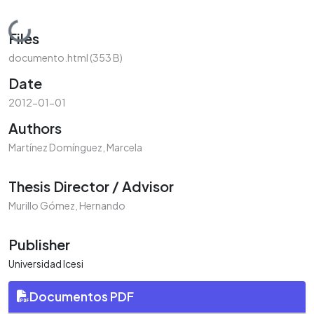
Loading...
Files
documento.html
(353 B)
Date
2012-01-01
Authors
Martínez Domínguez, Marcela
Thesis Director / Advisor
Murillo Gómez, Hernando
Publisher
Universidad Icesi
Documentos PDF