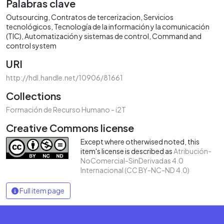
Palabras clave
Outsourcing
Contratos de tercerizacion
Servicios
tecnológicos
Tecnología de la información y la comunicación
(TIC)
Automatización y sistemas de control
Command and
control system
URI
http://hdl.handle.net/10906/81661
Collections
Formación de Recurso Humano - i2T
Creative Commons license
Except where otherwised noted, this
item's license is described as
Atribución-
NoComercial-SinDerivadas 4.0
Internacional (CC BY-NC-ND 4.0)
Full item page