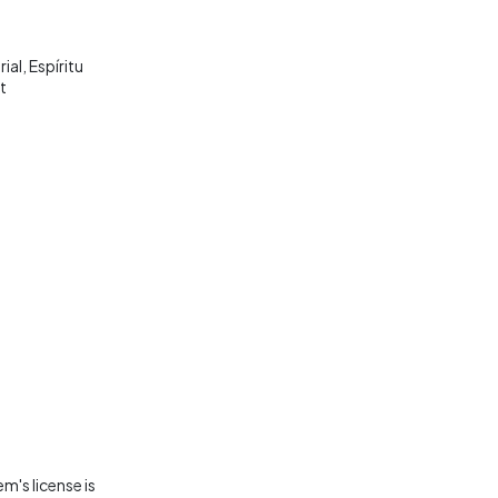
ial
Espíritu
t
m's license is