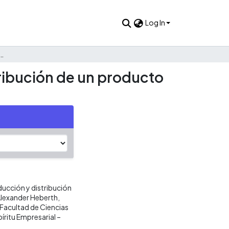
Log In
icada a la producción y distribución de un producto antipinchazos
ribución de un producto
ucción y distribución
Alexander Heberth,
 Facultad de Ciencias
íritu Empresarial –