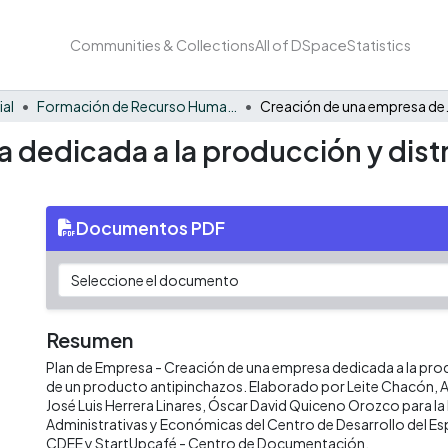
Communities & Collections
All of DSpace
Statistics
ial
Formación de Recurso Humano - EE
Creación de una empresa ded
 dedicada a la producción y dist
Documentos PDF
Resumen
Plan de Empresa - Creación de una empresa dedicada a la prod
de un producto antipinchazos. Elaborado por Leite Chacón, 
José Luis Herrera Linares, Óscar David Quiceno Orozco para la
Administrativas y Económicas del Centro de Desarrollo del Esp
CDEE y StartUpcafé - Centro de Documentación.