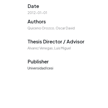
Date
2012-01-01
Authors
Quiceno Orozco, Oscar David
Thesis Director / Advisor
Alvarez Venegas, Luis Miguel
Publisher
Universidad Icesi