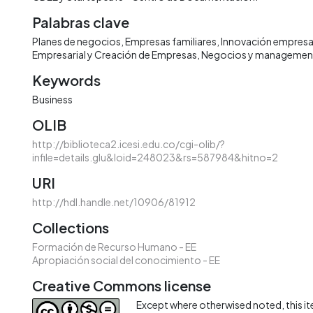
Palabras clave
Planes de negocios
Empresas familiares
Innovación empresar
Empresarial y Creación de Empresas
Negocios y managemen
Keywords
Business
OLIB
http://biblioteca2.icesi.edu.co/cgi-olib/?
infile=details.glu&loid=248023&rs=587984&hitno=2
URI
http://hdl.handle.net/10906/81912
Collections
Formación de Recurso Humano - EE
Apropiación social del conocimiento - EE
Creative Commons license
Except where otherwised noted, this ite