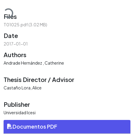
Loading...
Files
T01025.pdf
(3.02 MB)
Date
2017-01-01
Authors
Andrade Hernández , Catherine
Thesis Director / Advisor
Castaño Lora, Alice
Publisher
Universidad Icesi
Documentos PDF