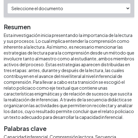
Resumen
Esta investigación inicia presentando la importancia de la lectura
y sus procesos. Lo cual implica entender la comprensión como
inherente a la lectura. Así mismo, es necesario mencionar las
estrategias de lectura para la comprensión desde un método que
involucre tanto al maestro como al estudiante, ambos miembros
activos del proceso. Estas estrategias aparecen distribuidas en
tres etapas: antes, durante y después de la lectura, las cuales
contribuyen en el avance del nivel literal al nivel inferencial de
comprensión. Para llevar a cabo esta transición se escogió el
relato policiaco como eje textual que contiene unas
características enigmáticas y de relación de sucesos que suscita
la realización de inferencias. A través de la secuencia didáctica se
organizaron las actividades que permitieron recolectar y analizar
los datos, cuyo resultado permite concluir que el relato policiaco
un texto adecuado para desarrollar la capacidad inferencial.
Palabras clave
Capacidad inferencial
Comprensión lectora
Secuencia