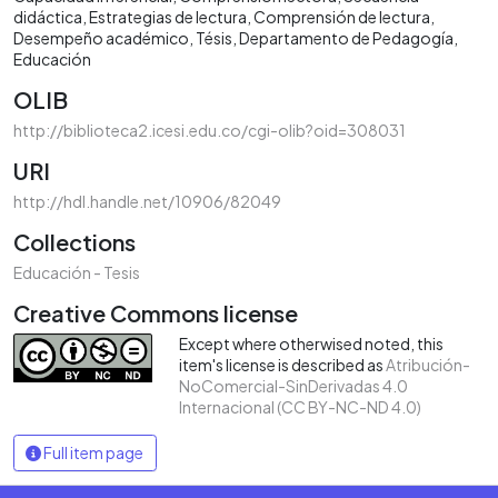
didáctica
Estrategias de lectura
Comprensión de lectura
Desempeño académico
Tésis
Departamento de Pedagogía
Educación
OLIB
http://biblioteca2.icesi.edu.co/cgi-olib?oid=308031
URI
http://hdl.handle.net/10906/82049
Collections
Educación - Tesis
Creative Commons license
Except where otherwised noted, this
item's license is described as
Atribución-
NoComercial-SinDerivadas 4.0
Internacional (CC BY-NC-ND 4.0)
Full item page