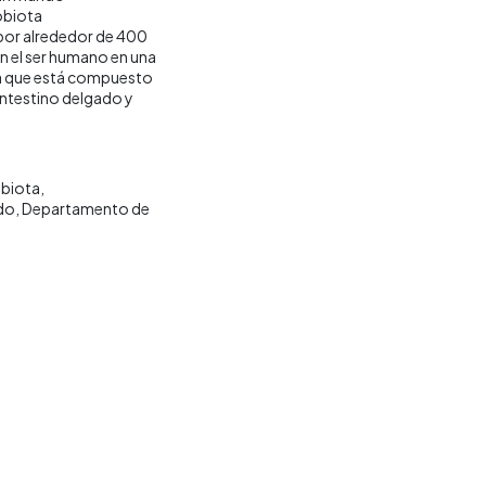
obiota
 por alrededor de 400
n el ser humano en una
ma que está compuesto
intestino delgado y
obiota
do
Departamento de