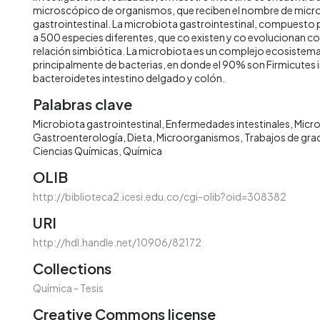
microscópico de organismos, que reciben el nombre de micr
gastrointestinal. La microbiota gastrointestinal, compuesto
a 500 especies diferentes, que co existen y co evolucionan co
relación simbiótica. La microbiota es un complejo ecosiste
principalmente de bacterias, en donde el 90% son Firmicutes 
bacteroidetes intestino delgado y colón.
Palabras clave
Microbiota gastrointestinal
Enfermedades intestinales
Micr
Gastroenterología
Dieta
Microorganismos
Trabajos de gra
Ciencias Químicas
Química
OLIB
http://biblioteca2.icesi.edu.co/cgi-olib?oid=308382
URI
http://hdl.handle.net/10906/82172
Collections
Química - Tesis
Creative Commons license