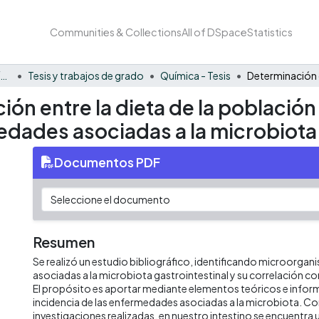
Communities & Collections
All of DSpace
Statistics
Facultad Barberi de Ingeniería, Diseño y Ciencias Aplicadas
Tesis y trabajos de grado
Química - Tesis
ción entre la dieta de la població
edades asociadas a la microbiota 
Documentos PDF
Resumen
Se realizó un estudio bibliográfico, identificando microorg
asociadas a la microbiota gastrointestinal y su correlación c
El propósito es aportar mediante elementos teóricos e informa
incidencia de las enfermedades asociadas a la microbiota. Con
investigaciones realizadas, en nuestro intestino se encuentr