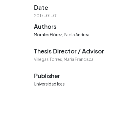
Date
2017-01-01
Authors
Morales Flórez, Paola Andrea
Thesis Director / Advisor
Villegas Torres, Maria Francisca
Publisher
Universidad Icesi