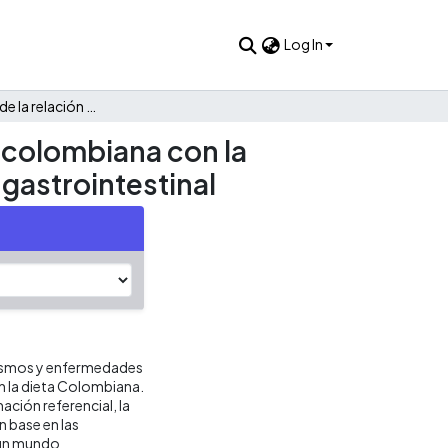
Log In
Determinación de la relación entre la dieta de la población colombiana con la incidencia de las enfermedades asociadas a la microbiota gastrointestinal
n colombiana con la
gastrointestinal
anismos y enfermedades
on la dieta Colombiana.
ción referencial, la
 base en las
a un mundo