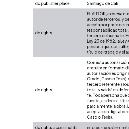
dc.publisher.place
Santiago de Cali
EL AUTOR, expresa que 
autor de terceros, y de
acción por parte de un 
responsabilidad total,
dc.rights
tercero de buena fe. Es
Ley 23 de 1982, la Ley
persona que consulte y
título del trabajo y el a
Con esta autorización 
gratuita en formato di
autorización es origina
Grado, Caso o Tesis), 
tercero referente a lo
dc.rights
total, y saldrá en def
fe. Toda persona que c
fuente, es decir el tít
parcialmente la obra. 
aceptación digital de 
Caso o Tesis).
dc.rights.accessrights
info:eu-repo/semant