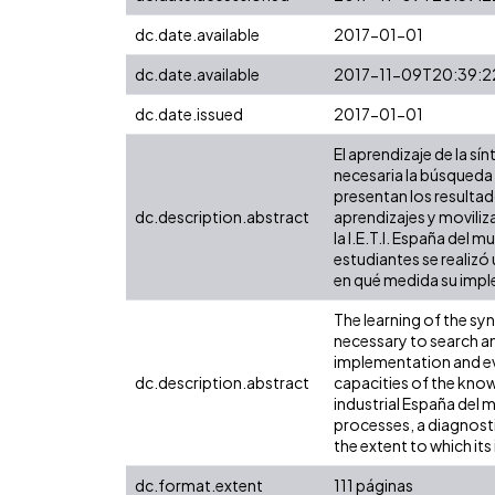
dc.date.available
2017-01-01
dc.date.available
2017-11-09T20:39:2
dc.date.issued
2017-01-01
El aprendizaje de la sí
necesaria la búsqueda 
presentan los resultad
dc.description.abstract
aprendizajes y moviliz
la I.E.T.I. España del 
estudiantes se realizó 
en qué medida su impl
The learning of the syn
necessary to search and
implementation and ev
dc.description.abstract
capacities of the know
industrial España del m
processes, a diagnosti
the extent to which it
dc.format.extent
111 páginas