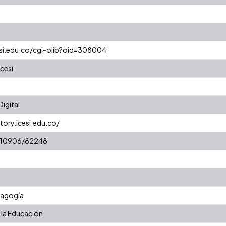
cesi.edu.co/cgi-olib?oid=308004
cesi
igital
tory.icesi.edu.co/
t/10906/82248
dagogía
 la Educación