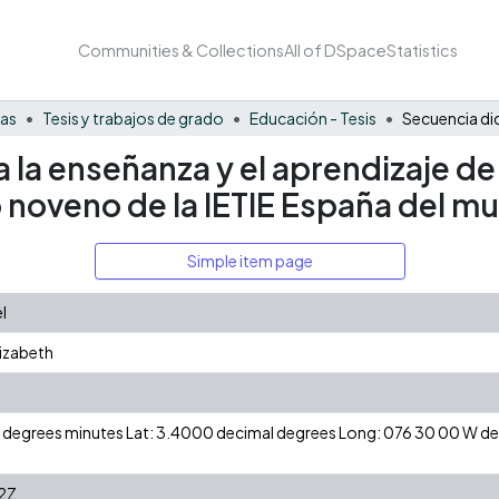
Communities & Collections
All of DSpace
Statistics
nas
Tesis y trabajos de grado
Educación - Tesis
la enseñanza y el aprendizaje de l
 noveno de la IETIE España del m
Simple item page
l
lizabeth
 N degrees minutes Lat: 3.4000 decimal degrees Long: 076 30 00 W 
2Z