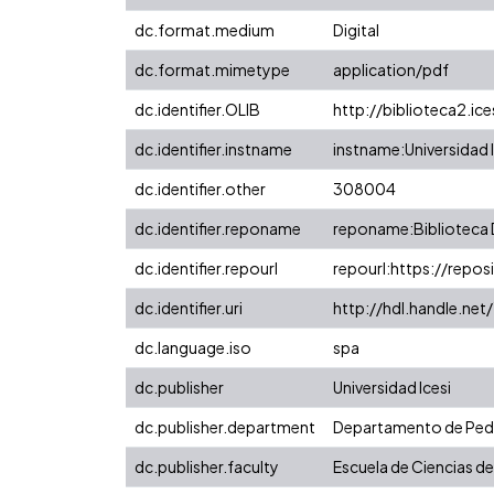
dc.format.medium
Digital
dc.format.mimetype
application/pdf
dc.identifier.OLIB
http://biblioteca2.i
dc.identifier.instname
instname:Universidad I
dc.identifier.other
308004
dc.identifier.reponame
reponame:Biblioteca D
dc.identifier.repourl
repourl:https://reposi
dc.identifier.uri
http://hdl.handle.ne
dc.language.iso
spa
dc.publisher
Universidad Icesi
dc.publisher.department
Departamento de Pe
dc.publisher.faculty
Escuela de Ciencias de