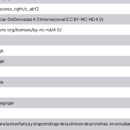
/access_right/c_abf2
al-SinDerivadas 4.0 Internacional (CC BY-NC-ND 4.0)
ons.org/licenses/by-nc-nd/4.0/
je
aje
ia
dagogía
a la enseñanza y el aprendizaje de la síntesis de proteínas, en estudi