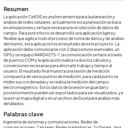
Resumen
La aplicación CellGIS es una herramienta para la planeación y
análisis de redes celulares, actualmente esta planeación se basa
en simulaciones y se hace necesaria la recolección de datos de
campo. Para este efecto se desarrolló una aplicación ligera y
flexible que agiliza todo el proceso de toma de datos y de análisis
del mismo, ésta aplicación es el resultado de este proyecto. La
aplicación debe comunicarse con 2 dispositivos esenciales, un
GPS y un equipo NARDA ETS-1, la comunicación se hace a través
de puertos COM y la aplicación realiza todos los cálculos y
conversiones necesarias para ahorrarle trabajo y tiempo al
usuario. El resultado final muestra una sesión de medición
compuesta de varios puntos de medición, para cada punto se
miden sus oordenadas y se realiza la medición del campo
electromagnético. Estos datos de la sesión se guardan y
posteriormente pueden ser exportados para ser visualizados, ya
sea en un mapa digital o en un archivo de Excel para análisis más
detallados.
Palabras clave
Ingeniería de sistemas y comunicaciones
Redes de
comunicaciones
Celulares
Redes inalámbricas
Software
Java