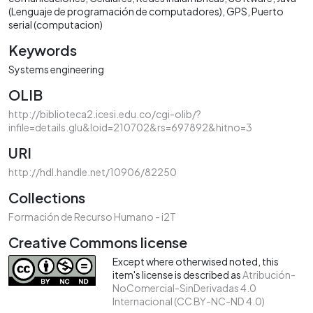
(Lenguaje de programación de computadores)
GPS
Puerto
serial (computacion)
Keywords
Systems engineering
OLIB
http://biblioteca2.icesi.edu.co/cgi-olib/?
infile=details.glu&loid=210702&rs=697892&hitno=3
URI
http://hdl.handle.net/10906/82250
Collections
Formación de Recurso Humano - i2T
Creative Commons license
Except where otherwised noted, this
item's license is described as
Atribución-
NoComercial-SinDerivadas 4.0
Internacional (CC BY-NC-ND 4.0)