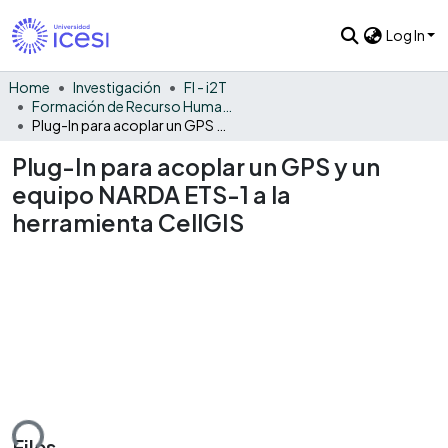
Log In
Home
Investigación
FI - i2T
Formación de Recurso Humano - i2T
Plug-In para acoplar un GPS y un equipo NARDA ETS-1 a la herramienta CellGIS
Plug-In para acoplar un GPS y un
equipo NARDA ETS-1 a la
herramienta CellGIS
ding...
Files