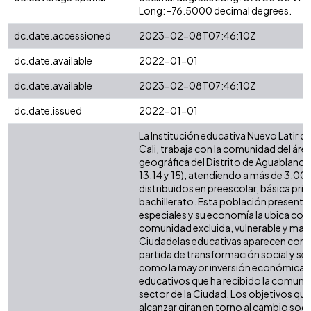
Long: -76.5000 decimal degrees.
dc.date.accessioned
2023-02-08T07:46:10Z
dc.date.available
2022-01-01
dc.date.available
2023-02-08T07:46:10Z
dc.date.issued
2022-01-01
La Institución educativa Nuevo Latir de
Cali, trabaja con la comunidad del área
geográfica del Distrito de Aguablanc
13,14 y 15), atendiendo a más de 3.00
distribuidos en preescolar, básica prim
bachillerato. Esta población present
especiales y su economía la ubica co
comunidad excluida, vulnerable y mar
Ciudadelas educativas aparecen com
partida de transformación social y se
como la mayor inversión económica 
educativos que ha recibido la comuni
sector de la Ciudad. Los objetivos qu
alcanzar giran en torno al cambio socia