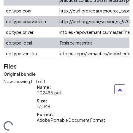
prácticas colaborativas mediadas por 
dc.type.coar
http://purl.org/coar/resource_type
dc.type.coarversion
http://purl.org/coar/version/c_97
dc.type.driver
info:eu-repo/semantics/masterThesi
dc.type.local
Tesis de maestría
dc.type.version
info:eu-repo/semantics/publishedVe
Files
Original bundle
Now showing
1 - 1 of 1
Name:
T02485.pdf
Size:
17.1 MB
Format:
Adobe Portable Document Format
ding...