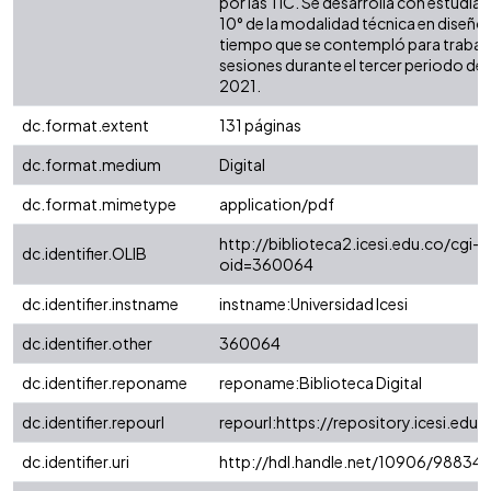
por las TIC. Se desarrolla con estudia
10° de la modalidad técnica en diseño g
tiempo que se contempló para trabaja
sesiones durante el tercer periodo del
2021.
dc.format.extent
131 páginas
dc.format.medium
Digital
dc.format.mimetype
application/pdf
http://biblioteca2.icesi.edu.co/cgi-o
dc.identifier.OLIB
oid=360064
dc.identifier.instname
instname:Universidad Icesi
dc.identifier.other
360064
dc.identifier.reponame
reponame:Biblioteca Digital
dc.identifier.repourl
repourl:https://repository.icesi.edu.
dc.identifier.uri
http://hdl.handle.net/10906/98834