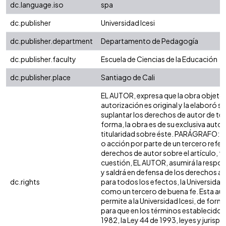
dc.language.iso
spa
dc.publisher
Universidad Icesi
dc.publisher.department
Departamento de Pedagogía
dc.publisher.faculty
Escuela de Ciencias de la Educación
dc.publisher.place
Santiago de Cali
EL AUTOR, expresa que la obra objeto 
autorización es original y la elaboró si
suplantar los derechos de autor de terc
forma, la obra es de su exclusiva autorí
titularidad sobre éste. PARÁGRAFO: e
o acción por parte de un tercero refer
derechos de autor sobre el artículo, fo
cuestión, EL AUTOR, asumirá la respon
y saldrá en defensa de los derechos a
dc.rights
para todos los efectos, la Universidad 
como un tercero de buena fe. Esta aut
permite a la Universidad Icesi, de forma
para que en los términos establecidos 
1982, la Ley 44 de 1993, leyes y jurisp