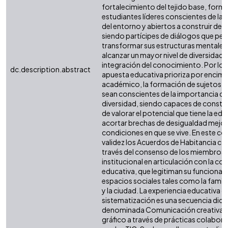
fortalecimiento del tejido base, for
estudiantes líderes conscientes de la
del entorno y abiertos a construir desd
siendo partícipes de diálogos que pe
transformar sus estructuras mentales c
alcanzar un mayor nivel de diversidad,
integración del conocimiento. Por lo an
dc.description.abstract
apuesta educativa prioriza por encim
académico, la formación de sujetos s
sean conscientes de la importancia de
diversidad, siendo capaces de construi
de valorar el potencial que tiene la ed
acortar brechas de desigualdad mejor
condiciones en que se vive. En este c
validez los Acuerdos de Habitancia co
través del consenso de los miembros 
institucional en articulación con la c
educativa, que legitiman su funcionali
espacios sociales tales como la famil
y la ciudad. La experiencia educativa 
sistematización es una secuencia didá
denominada Comunicación creativa e
gráfico a través de prácticas colabor