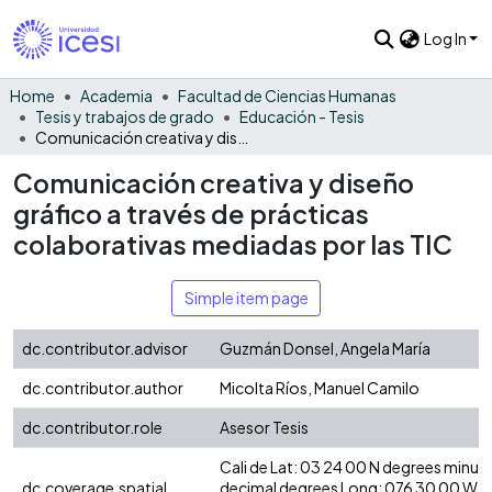
Log In
Home
Academia
Facultad de Ciencias Humanas
Tesis y trabajos de grado
Educación - Tesis
Comunicación creativa y diseño gráfico a través de prácticas colaborativas mediadas por las TIC
Comunicación creativa y diseño
gráfico a través de prácticas
colaborativas mediadas por las TIC
Simple item page
dc.contributor.advisor
Guzmán Donsel, Angela María
dc.contributor.author
Micolta Ríos, Manuel Camilo
dc.contributor.role
Asesor Tesis
Cali de Lat: 03 24 00 N degrees minut
dc.coverage.spatial
decimal degrees Long: 076 30 00 W d