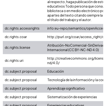
al respecto, haga publicación de este 
educativos Todo persona que consulte
biblioteca o en medio electrónico po
apartes del texto citando siempre la fu
el título del trabajo y el autor.
dc.rights.accessrights
info:eu-repo/semantics/openAccess
dc.rights.coar
http://purl.org/coar/access_right/c
Atribución-NoComercial-SinDerivada
dc.rights.license
Internacional (CC BY-NC-ND 4.0)
http://creativecommons.org/license
dc.rights.uri
nd/4.0/
dc.subject.proposal
Educación
dc.subject.proposal
Tecnología de la información y la com
dc.subject.proposal
Aprendizaje significativo
dc.subject.proposal
Sistematización de experiencias
dc.subject.proposal
Experiencias educativas