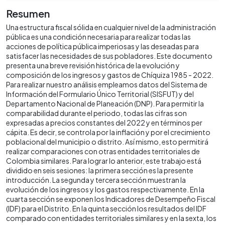
Resumen
Una estructura fiscal sólida en cualquier nivel de la administración
pública es una condición necesaria para realizar todas las
acciones de política pública imperiosas y las deseadas para
satisfacer las necesidades de sus pobladores. Este documento
presenta una breve revisión histórica de la evolución y
composición de los ingresos y gastos de Chíquiza 1985 - 2022.
Para realizar nuestro análisis empleamos datos del Sistema de
Información del Formulario Único Territorial (SISFUT) y del
Departamento Nacional de Planeación (DNP). Para permitir la
comparabilidad durante el periodo, todas las cifras son
expresadas a precios constantes del 2022 y en términos per
cápita. Es decir, se controla por la inflación y por el crecimiento
poblacional del municipio o distrito. Así mismo, esto permitirá
realizar comparaciones con otras entidades territoriales de
Colombia similares. Para lograr lo anterior, este trabajo está
dividido en seis sesiones: la primera sección es la presente
introducción. La segunda y tercera sección muestran la
evolución de los ingresos y los gastos respectivamente. En la
cuarta sección se exponen los Indicadores de Desempeño Fiscal
(IDF) para el Distrito. En la quinta sección los resultados del IDF
comparado con entidades territoriales similares y en la sexta, los