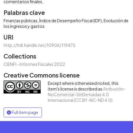
comentarios finales.
Palabras clave
Finanzas públicas
Índice de Desempeño Fiscal (IDF)
Evolución de
los ingresos y gastos
URI
http://hdl.handle.net/10906/119475
Collections
CIENFI - Informes Fiscales 2022
Creative Commons license
Except where otherwised noted, this
item's license is described as
Atribución-
NoComercial-SinDerivadas 4.0
Internacional (CC BY-NC-ND 4.0)
Full item page