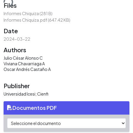
ding...
Files
Informes Chiquiza
(281 B)
Informes Chiquiza.pdf
(647.42 KB)
Date
2024-03-22
Authors
Julio César Alonso C
Viviana Chavarriaga A
Oscar Andrés Castaño A
Publisher
Universidad Icesi; Cienfi
Documentos PDF