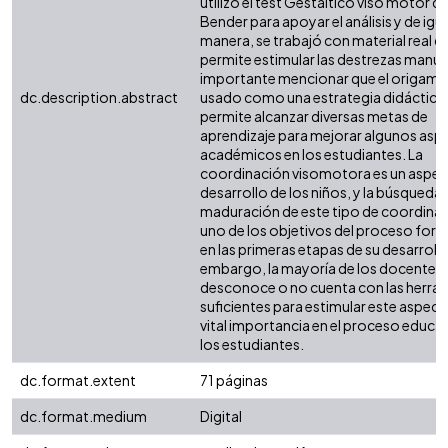
utilizó el test Gestáltico viso motor d
Bender para apoyar el análisis y de igua
manera, se trabajó con material real q
permite estimular las destrezas manua
importante mencionar que el origami 
dc.description.abstract
usado como una estrategia didáctica
permite alcanzar diversas metas de
aprendizaje para mejorar algunos asp
académicos en los estudiantes. La
coordinación visomotora es un aspec
desarrollo de los niños, y la búsqueda 
maduración de este tipo de coordinac
uno de los objetivos del proceso for
en las primeras etapas de su desarrollo
embargo, la mayoría de los docentes
desconoce o no cuenta con las herra
suficientes para estimular este aspect
vital importancia en el proceso educa
los estudiantes.
dc.format.extent
71 páginas
dc.format.medium
Digital