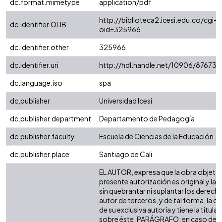
dc.format.mimetype
application/pdf
http://biblioteca2.icesi.edu.co/cgi-o
dc.identifier.OLIB
oid=325966
dc.identifier.other
325966
dc.identifier.uri
http://hdl.handle.net/10906/87673
dc.language.iso
spa
dc.publisher
Universidad Icesi
dc.publisher.department
Departamento de Pedagogía
dc.publisher.faculty
Escuela de Ciencias de la Educación
dc.publisher.place
Santiago de Cali
EL AUTOR, expresa que la obra objeto 
presente autorización es original y la 
sin quebrantar ni suplantar los derech
autor de terceros, y de tal forma, la ob
de su exclusiva autoría y tiene la titula
sobre éste. PARÁGRAFO: en caso de q