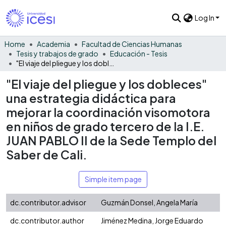
Log In
Home
Academia
Facultad de Ciencias Humanas
Tesis y trabajos de grado
Educación - Tesis
"El viaje del pliegue y los dobleces" una estrategia didáctica para mejorar la coordinación visomotora en niños de grado tercero de la I.E. JUAN PABLO II de la Sede Templo del Saber de Cali.
"El viaje del pliegue y los dobleces"
una estrategia didáctica para
mejorar la coordinación visomotora
en niños de grado tercero de la I.E.
JUAN PABLO II de la Sede Templo del
Saber de Cali.
Simple item page
dc.contributor.advisor
Guzmán Donsel, Angela María
dc.contributor.author
Jiménez Medina, Jorge Eduardo