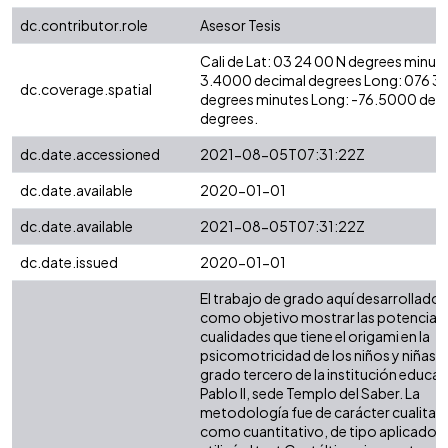
dc.contributor.role
Asesor Tesis
Cali de Lat: 03 24 00 N degrees minute
3.4000 decimal degrees Long: 076 3
dc.coverage.spatial
degrees minutes Long: -76.5000 dec
degrees.
dc.date.accessioned
2021-08-05T07:31:22Z
dc.date.available
2020-01-01
dc.date.available
2021-08-05T07:31:22Z
dc.date.issued
2020-01-01
El trabajo de grado aquí desarrollado 
como objetivo mostrar las potenciali
cualidades que tiene el origami en la
psicomotricidad de los niños y niñas 
grado tercero de la institución educat
Pablo II, sede Templo del Saber. La
metodología fue de carácter cualitat
como cuantitativo, de tipo aplicado. 