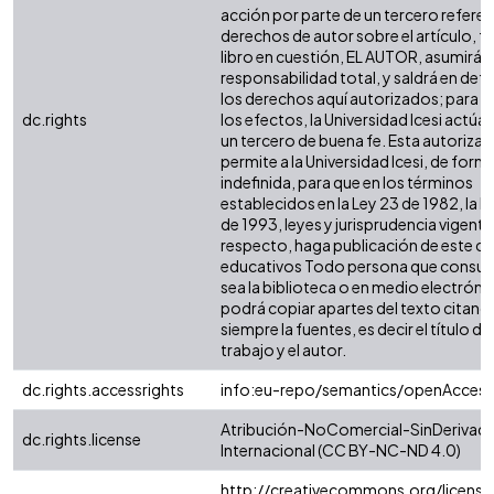
acción por parte de un tercero referen
derechos de autor sobre el artículo, fo
libro en cuestión, EL AUTOR, asumirá l
responsabilidad total, y saldrá en def
los derechos aquí autorizados; para 
dc.rights
los efectos, la Universidad Icesi actú
un tercero de buena fe. Esta autorizac
permite a la Universidad Icesi, de form
indefinida, para que en los términos
establecidos en la Ley 23 de 1982, la L
de 1993, leyes y jurisprudencia vigente 
respecto, haga publicación de este co
educativos Todo persona que consult
sea la biblioteca o en medio electróni
podrá copiar apartes del texto citand
siempre la fuentes, es decir el título del
trabajo y el autor.
dc.rights.accessrights
info:eu-repo/semantics/openAccess
Atribución-NoComercial-SinDerivada
dc.rights.license
Internacional (CC BY-NC-ND 4.0)
http://creativecommons.org/license