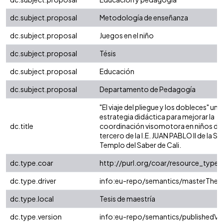
dc.subject.proposal
Metodología de enseñanza
dc.subject.proposal
Juegos en el niño
dc.subject.proposal
Tésis
dc.subject.proposal
Educación
dc.subject.proposal
Departamento de Pedagogía
"El viaje del pliegue y los dobleces" una
estrategia didáctica para mejorar la
dc.title
coordinación visomotora en niños de
tercero de la I.E. JUAN PABLO II de la S
Templo del Saber de Cali.
dc.type.coar
http://purl.org/coar/resource_type
dc.type.driver
info:eu-repo/semantics/masterThesi
dc.type.local
Tesis de maestría
dc.type.version
info:eu-repo/semantics/publishedVe