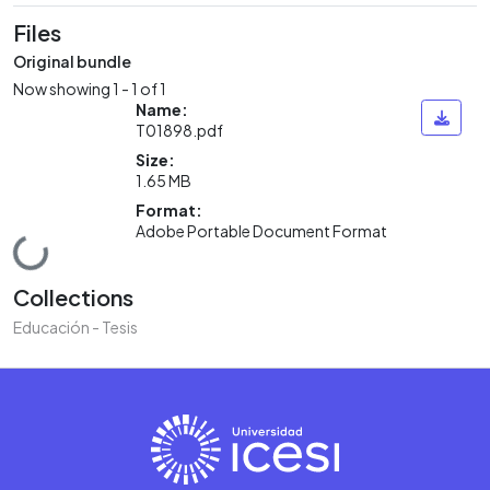
Files
Original bundle
Now showing
1 - 1 of 1
Name:
T01898.pdf
Size:
1.65 MB
Format:
Adobe Portable Document Format
Loading...
Collections
Educación - Tesis