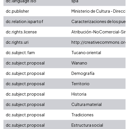
dc.language.iso
spa
dc.publisher
Ministerio de Cultura - Direcc
dc.relation.ispartof
Caracterizaciones de los pueb
dc.rights.license
Atribución-NoComercial-SinDe
dc.rights.uri
http://creativecommons.org/
dc.subject.fam
Tucano oriental
dc.subject.proposal
Wanano
dc.subject.proposal
Demografía
dc.subject.proposal
Territorio
dc.subject.proposal
Historia
dc.subject.proposal
Cultura material
dc.subject.proposal
Tradiciones
dc.subject.proposal
Estructura social