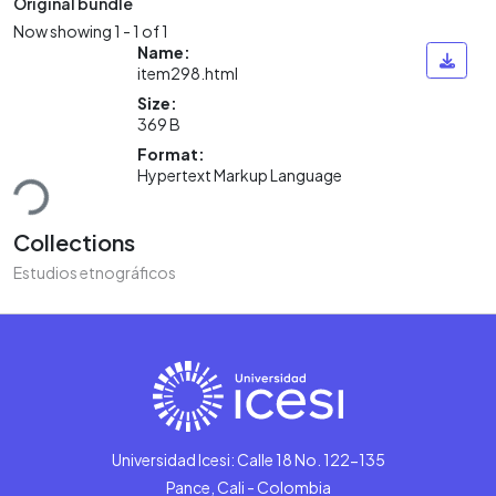
Original bundle
Now showing
1 - 1 of 1
Name:
item298.html
Size:
369 B
Format:
ding...
Hypertext Markup Language
Collections
Estudios etnográficos
Universidad Icesi: Calle 18 No. 122-135
Pance, Cali - Colombia