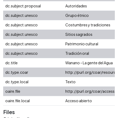
dc.subject.proposal
Autoridades
dc.subject.unesco
Grupo étnico
dc.subject.unesco
Costumbres y tradiciones
dc.subject.unesco
Sitios sagrados
dc.subject.unesco
Patrimonio cultural
dc.subject.unesco
Tradición oral
dc.title
Wanano - La gente del Agua
dc.type.coar
http://purl.org/coar/resourc
dc.type.local
Texto
oaire.file
http://purl.org/coar/access_
oaire.file.local
Acceso abierto
Files