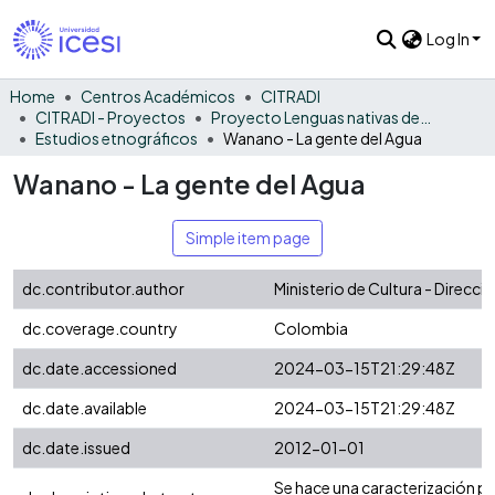
Log In
Home
Centros Académicos
CITRADI
CITRADI - Proyectos
Proyecto Lenguas nativas del Vaupés
Estudios etnográficos
Wanano - La gente del Agua
Wanano - La gente del Agua
Simple item page
dc.contributor.author
Ministerio de Cultura - Direcc
dc.coverage.country
Colombia
dc.date.accessioned
2024-03-15T21:29:48Z
dc.date.available
2024-03-15T21:29:48Z
dc.date.issued
2012-01-01
Se hace una caracterización po