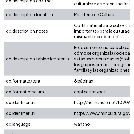
dc.description.abstract
culturales y de organización so
dc.description.location
Ministerio de Cultura
C5: El material trata sobre un 
dc.description.notes
importantes para la cultura en 
misma el foco de interés.
El documento indica la ubicaci
cómo se organiza la sociedad 
dc.description.tableofcontents
están las comunidades (prohibi
los grupos armados irregulares:
familias y las organizaciones a
dc.format.extent
8 páginas
dc.format.medium
application/pdf
dc.identifier.uri
http://hdl.handle.net/10906/
dc.identifier.url
https://www.mincultura.go
dc.language
wanano