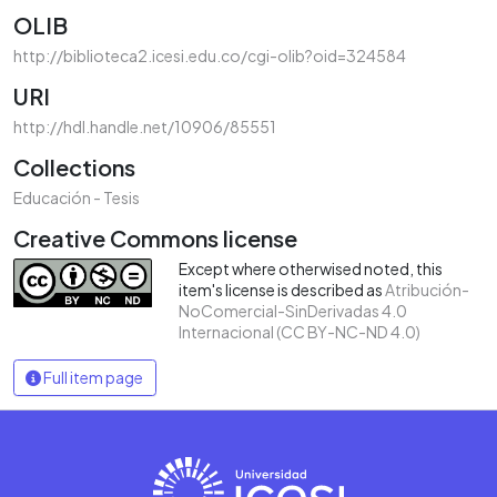
OLIB
http://biblioteca2.icesi.edu.co/cgi-olib?oid=324584
URI
http://hdl.handle.net/10906/85551
Collections
Educación - Tesis
Creative Commons license
Except where otherwised noted, this
item's license is described as
Atribución-
NoComercial-SinDerivadas 4.0
Internacional (CC BY-NC-ND 4.0)
Full item page