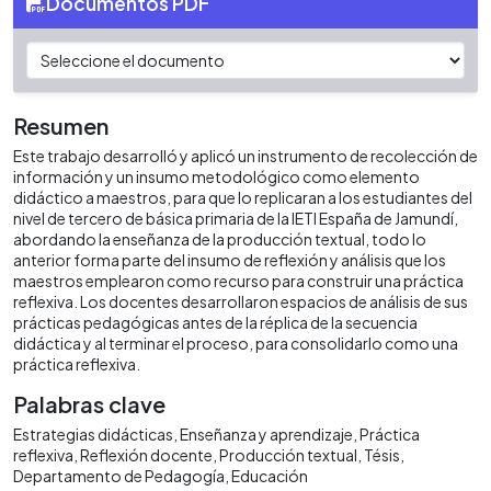
Documentos PDF
Resumen
Este trabajo desarrolló y aplicó un instrumento de recolección de
información y un insumo metodológico como elemento
didáctico a maestros, para que lo replicaran a los estudiantes del
nivel de tercero de básica primaria de la IETI España de Jamundí,
abordando la enseñanza de la producción textual, todo lo
anterior forma parte del insumo de reflexión y análisis que los
maestros emplearon como recurso para construir una práctica
reflexiva. Los docentes desarrollaron espacios de análisis de sus
prácticas pedagógicas antes de la réplica de la secuencia
didáctica y al terminar el proceso, para consolidarlo como una
práctica reflexiva.
Palabras clave
Estrategias didácticas
Enseñanza y aprendizaje
Práctica
reflexiva
Reflexión docente
Producción textual
Tésis
Departamento de Pedagogía
Educación