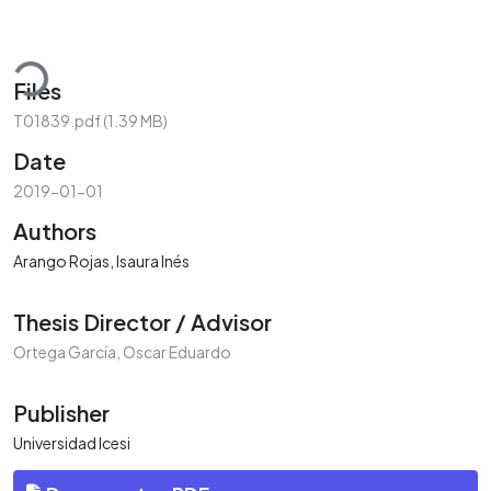
ading...
Files
T01839.pdf
(1.39 MB)
Date
2019-01-01
Authors
Arango Rojas, Isaura Inés
Thesis Director / Advisor
Ortega García, Oscar Eduardo
Publisher
Universidad Icesi