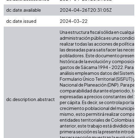
dc.date.available
2024-04-26T20:31:05Z
dc.date.issued
2024-03-22
Una estructura fiscal sólida en cualquier 
administración pública es una condició
realizar todas las acciones de política 
las deseadas para satisfacer las necesi
pobladores. Este documento presenta 
histórica de la evolución y composición
gastos de Sácama 1994 - 2022. Para re
análisis empleamos datos del Sistema 
Formulario Único Territorial (SISFUT) 
Nacional de Planeación (DNP). Para perm
comparabilidad durante el periodo, tod
expresadas a precios constantes del 2
dc.description.abstract
per cápita. Es decir, se controla por la i
crecimiento poblacional del municipio o
mismo, esto permitirá realizar compar
entidades territoriales de Colombia simi
anterior, este trabajo está dividido en s
primera sección es la presente introdu
tercera sección muestran la evolución d