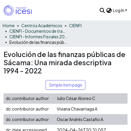
Log In
Home
Centros Académicos
CIENFI
CIENFI - Documentos de trabajos, técnicos y de divulgación
CIENFI - Informes Fiscales 2022
Evolución de las finanzas públicas de Sácama: Una mirada descriptiva 1994 - 2022
Evolución de las finanzas públicas de
Sácama: Una mirada descriptiva
1994 - 2022
Simple item page
dc.contributor.author
Julio César Alonso C
dc.contributor.author
Viviana Chavarriaga A
dc.contributor.author
Oscar Andrés Castaño A
dc.date.accessioned
2024-04-26T20:31:05Z