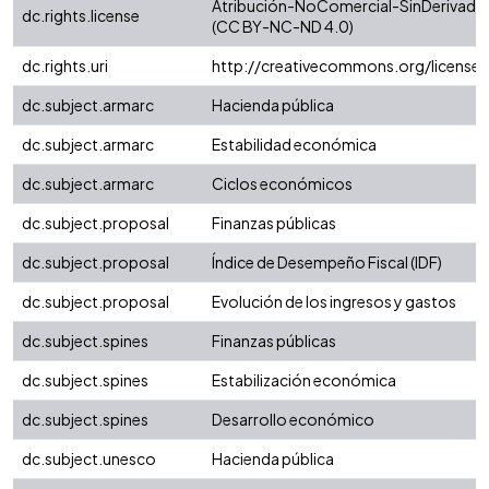
Atribución-NoComercial-SinDerivadas 
dc.rights.license
(CC BY-NC-ND 4.0)
dc.rights.uri
http://creativecommons.org/license
dc.subject.armarc
Hacienda pública
dc.subject.armarc
Estabilidad económica
dc.subject.armarc
Ciclos económicos
dc.subject.proposal
Finanzas públicas
dc.subject.proposal
Índice de Desempeño Fiscal (IDF)
dc.subject.proposal
Evolución de los ingresos y gastos
dc.subject.spines
Finanzas públicas
dc.subject.spines
Estabilización económica
dc.subject.spines
Desarrollo económico
dc.subject.unesco
Hacienda pública