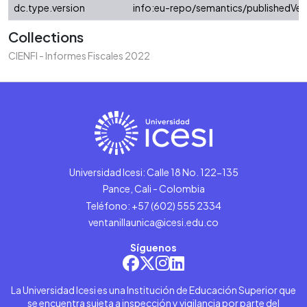
dc.type.version
info:eu-repo/semantics/publishedVer
Collections
CIENFI - Informes Fiscales 2022
Universidad Icesi: Calle 18 No. 122-135
Pance, Cali - Colombia
Teléfono: +57 (602) 555 2334
ventanillaunica@icesi.edu.co
Síguenos
La Universidad Icesi es una Institución de Educación Superior que
se encuentra sujeta a inspección y vigilancia por parte del