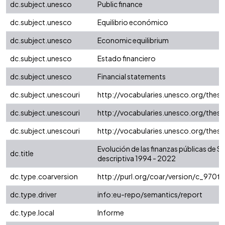
dc.subject.unesco
Public finance
dc.subject.unesco
Equilibrio económico
dc.subject.unesco
Economic equilibrium
dc.subject.unesco
Estado financiero
dc.subject.unesco
Financial statements
dc.subject.unescouri
http://vocabularies.unesco.org/the
dc.subject.unescouri
http://vocabularies.unesco.org/the
dc.subject.unescouri
http://vocabularies.unesco.org/the
Evolución de las finanzas públicas de 
dc.title
descriptiva 1994 - 2022
dc.type.coarversion
http://purl.org/coar/version/c_970
dc.type.driver
info:eu-repo/semantics/report
dc.type.local
Informe