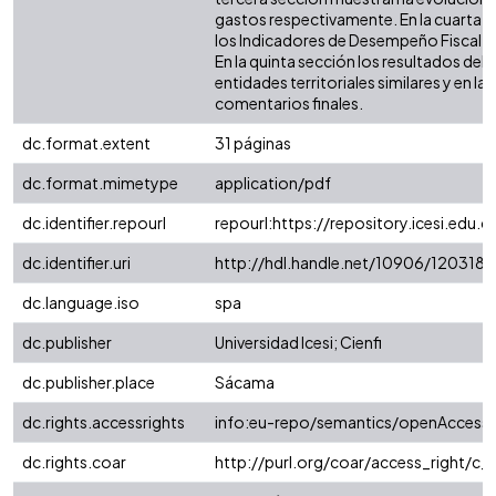
gastos respectivamente. En la cuarta 
los Indicadores de Desempeño Fiscal (IDF
En la quinta sección los resultados de
entidades territoriales similares y en la 
comentarios finales.
dc.format.extent
31 páginas
dc.format.mimetype
application/pdf
dc.identifier.repourl
repourl:https://repository.icesi.edu.c
dc.identifier.uri
http://hdl.handle.net/10906/120318
dc.language.iso
spa
dc.publisher
Universidad Icesi; Cienfi
dc.publisher.place
Sácama
dc.rights.accessrights
info:eu-repo/semantics/openAccess
dc.rights.coar
http://purl.org/coar/access_right/c