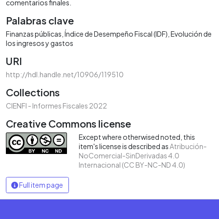
comentarios finales.
Palabras clave
Finanzas públicas
Índice de Desempeño Fiscal (IDF)
Evolución de
los ingresos y gastos
URI
http://hdl.handle.net/10906/119510
Collections
CIENFI - Informes Fiscales 2022
Creative Commons license
Except where otherwised noted, this
item's license is described as
Atribución-
NoComercial-SinDerivadas 4.0
Internacional (CC BY-NC-ND 4.0)
Full item page