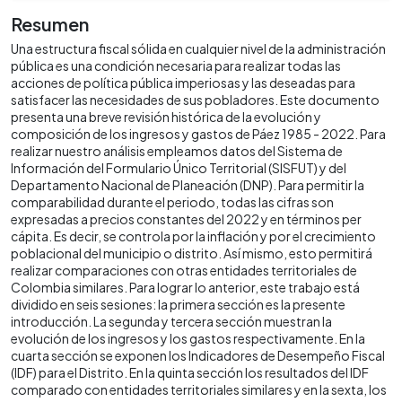
Resumen
Una estructura fiscal sólida en cualquier nivel de la administración
pública es una condición necesaria para realizar todas las
acciones de política pública imperiosas y las deseadas para
satisfacer las necesidades de sus pobladores. Este documento
presenta una breve revisión histórica de la evolución y
composición de los ingresos y gastos de Páez 1985 - 2022. Para
realizar nuestro análisis empleamos datos del Sistema de
Información del Formulario Único Territorial (SISFUT) y del
Departamento Nacional de Planeación (DNP). Para permitir la
comparabilidad durante el periodo, todas las cifras son
expresadas a precios constantes del 2022 y en términos per
cápita. Es decir, se controla por la inflación y por el crecimiento
poblacional del municipio o distrito. Así mismo, esto permitirá
realizar comparaciones con otras entidades territoriales de
Colombia similares. Para lograr lo anterior, este trabajo está
dividido en seis sesiones: la primera sección es la presente
introducción. La segunda y tercera sección muestran la
evolución de los ingresos y los gastos respectivamente. En la
cuarta sección se exponen los Indicadores de Desempeño Fiscal
(IDF) para el Distrito. En la quinta sección los resultados del IDF
comparado con entidades territoriales similares y en la sexta, los