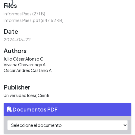
Files
Informes Paez
(271 B)
Informes Paez.pdf
(647.62 KB)
Date
2024-03-22
Authors
Julio César Alonso C
Viviana Chavarriaga A
Oscar Andrés Castaño A
Publisher
Universidad Icesi; Cienfi
Documentos PDF