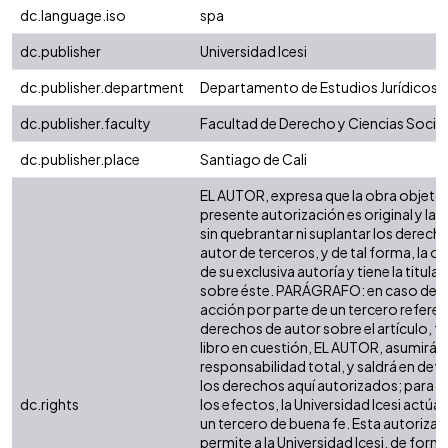
dc.language.iso
spa
dc.publisher
Universidad Icesi
dc.publisher.department
Departamento de Estudios Jurídicos
dc.publisher.faculty
Facultad de Derecho y Ciencias Socia
dc.publisher.place
Santiago de Cali
EL AUTOR, expresa que la obra objeto 
presente autorización es original y la 
sin quebrantar ni suplantar los derech
autor de terceros, y de tal forma, la ob
de su exclusiva autoría y tiene la titula
sobre éste. PARÁGRAFO: en caso de q
acción por parte de un tercero referen
derechos de autor sobre el artículo, fo
libro en cuestión, EL AUTOR, asumirá l
responsabilidad total, y saldrá en def
los derechos aquí autorizados; para 
dc.rights
los efectos, la Universidad Icesi actú
un tercero de buena fe. Esta autorizac
permite a la Universidad Icesi, de form