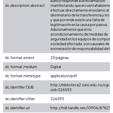
Banco responde a la reclamación
dc.description.abstract
manifestando que el cuentahabiente 
efectuar directamente el reclamo al
destinatario de la transferencia y no a
y que por ende existe una falta de
legitimación en la causa por pasiva.
Adicionalmente que el no
acondicionamiento de medidas de
seguridad en los equipos de computo 
sociedad afectada, son causales de
exoneración de responsabilidad del B
dc.format.extent
20 páginas
dc.format.medium
Digital
dc.format.mimetype
application/pdf
http://biblioteca2.icesi.edu.co/cgi-o
dc.identifier.OLIB
oid=326593
dc.identifier.other
326593
dc.identifier.uri
http://hdl.handle.net/10906/87823