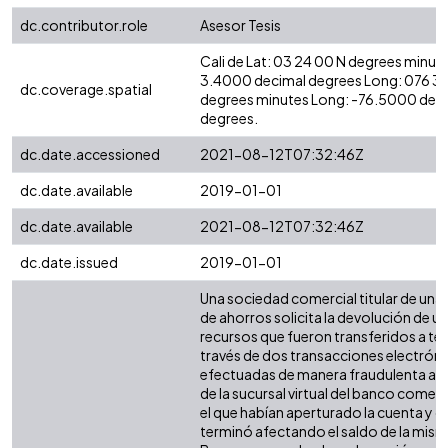
dc.contributor.role
Asesor Tesis
Cali de Lat: 03 24 00 N degrees minute
3.4000 decimal degrees Long: 076 3
dc.coverage.spatial
degrees minutes Long: -76.5000 dec
degrees.
dc.date.accessioned
2021-08-12T07:32:46Z
dc.date.available
2019-01-01
dc.date.available
2021-08-12T07:32:46Z
dc.date.issued
2019-01-01
Una sociedad comercial titular de una
de ahorros solicita la devolución de u
recursos que fueron transferidos a te
través de dos transacciones electróni
efectuadas de manera fraudulenta a t
de la sucursal virtual del banco comerc
el que habían aperturado la cuenta y q
terminó afectando el saldo de la misma