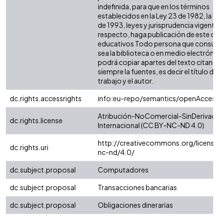
indefinida, para que en los términos
establecidos en la Ley 23 de 1982, la L
de 1993, leyes y jurisprudencia vigente 
respecto, haga publicación de este co
educativos Todo persona que consult
sea la biblioteca o en medio electróni
podrá copiar apartes del texto citand
siempre la fuentes, es decir el título del
trabajo y el autor.
dc.rights.accessrights
info:eu-repo/semantics/openAccess
Atribución-NoComercial-SinDerivada
dc.rights.license
Internacional (CC BY-NC-ND 4.0)
http://creativecommons.org/license
dc.rights.uri
nc-nd/4.0/
dc.subject.proposal
Computadores
dc.subject.proposal
Transacciones bancarias
dc.subject.proposal
Obligaciones dinerarias