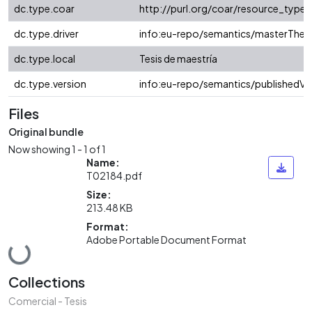
dc.type.coar
http://purl.org/coar/resource_type
dc.type.driver
info:eu-repo/semantics/masterThesi
dc.type.local
Tesis de maestría
dc.type.version
info:eu-repo/semantics/publishedVe
Files
Original bundle
Now showing
1 - 1 of 1
Name:
T02184.pdf
Size:
213.48 KB
Format:
Adobe Portable Document Format
Loading...
Collections
Comercial - Tesis