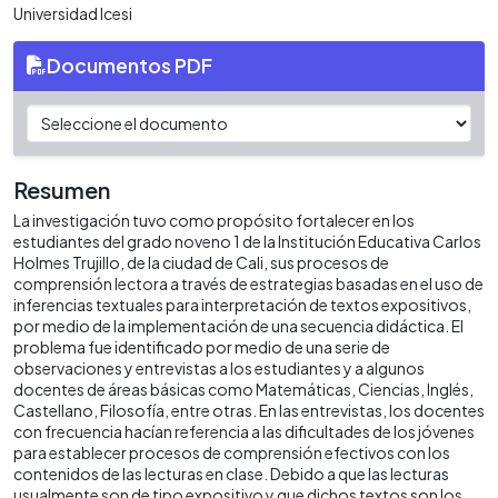
Universidad Icesi
Documentos PDF
Resumen
La investigación tuvo como propósito fortalecer en los
estudiantes del grado noveno 1 de la Institución Educativa Carlos
Holmes Trujillo, de la ciudad de Cali, sus procesos de
comprensión lectora a través de estrategias basadas en el uso de
inferencias textuales para interpretación de textos expositivos,
por medio de la implementación de una secuencia didáctica. El
problema fue identificado por medio de una serie de
observaciones y entrevistas a los estudiantes y a algunos
docentes de áreas básicas como Matemáticas, Ciencias, Inglés,
Castellano, Filosofía, entre otras. En las entrevistas, los docentes
con frecuencia hacían referencia a las dificultades de los jóvenes
para establecer procesos de comprensión efectivos con los
contenidos de las lecturas en clase. Debido a que las lecturas
usualmente son de tipo expositivo y que dichos textos son los