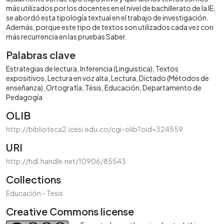
más utilizados por los docentes en el nivel de bachillerato de la IE,
se abordó esta tipología textual en el trabajo de investigación.
Además, porque este tipo de textos son utilizados cada vez con
más recurrencia en las pruebas Saber.
Palabras clave
Estrategias de lectura
Inferencia (Linguistica)
Textos
expositivos
Lectura en voz alta
Lectura
Dictado (Métodos de
enseñanza)
Ortografía
Tésis
Educación
Departamento de
Pedagogía
OLIB
http://biblioteca2.icesi.edu.co/cgi-olib?oid=324559
URI
http://hdl.handle.net/10906/85543
Collections
Educación - Tesis
Creative Commons license