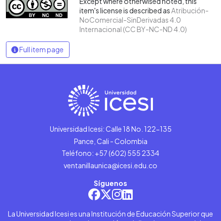
Except where otherwised noted, this
item's license is described as
Atribución-
NoComercial-SinDerivadas 4.0
Internacional (CC BY-NC-ND 4.0)
Full item page
Universidad Icesi: Calle 18 No. 122-135
Pance, Cali - Colombia
Teléfono: +57 (602) 555 2334
ventanillaunica@icesi.edu.co
Síguenos
La Universidad Icesi es una Institución de Educación Superior que