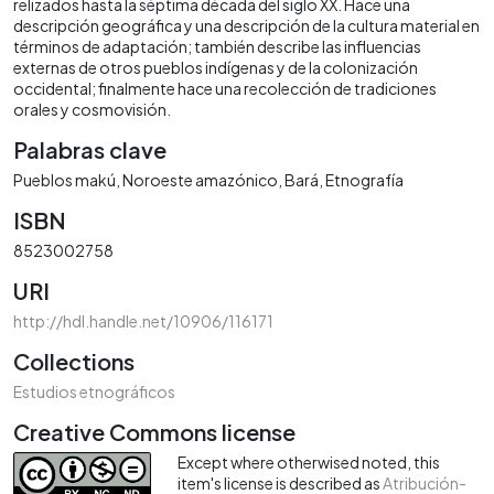
relizados hasta la séptima década del siglo XX. Hace una
descripción geográfica y una descripción de la cultura material en
términos de adaptación; también describe las influencias
externas de otros pueblos indígenas y de la colonización
occidental; finalmente hace una recolección de tradiciones
orales y cosmovisión.
Palabras clave
Pueblos makú
Noroeste amazónico
Bará
Etnografía
ISBN
8523002758
URI
http://hdl.handle.net/10906/116171
Collections
Estudios etnográficos
Creative Commons license
Except where otherwised noted, this
item's license is described as
Atribución-