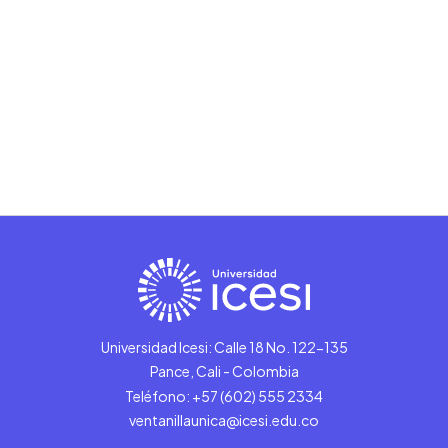
Universidad Icesi: Calle 18 No. 122-135
Pance, Cali - Colombia
Teléfono: +57 (602) 555 2334
ventanillaunica@icesi.edu.co