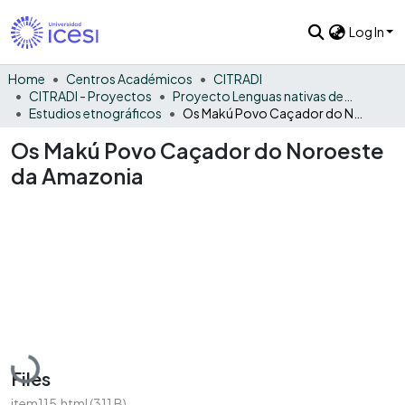
Log In
Home
Centros Académicos
CITRADI
CITRADI - Proyectos
Proyecto Lenguas nativas del Vaupés
Estudios etnográficos
Os Makú Povo Caçador do Noroeste da Amazonia
Os Makú Povo Caçador do Noroeste
da Amazonia
Loading...
Files
item115.html
(311 B)