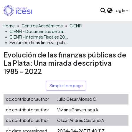
Log In
Home
Centros Académicos
CIENFI
CIENFI - Documentos de trabajos, técnicos y de divulgación
CIENFI - Informes Fiscales 2022
Evolución de las finanzas públicas de La Plata: Una mirada descriptiva 1985 - 2022
Evolución de las finanzas públicas de
La Plata: Una mirada descriptiva
1985 - 2022
Simple item page
dc.contributor.author
Julio César Alonso C
dc.contributor.author
Viviana Chavarriaga A
dc.contributor.author
Oscar Andrés Castaño A
dc.date.accessioned
2024-04-26T17:40:11Z