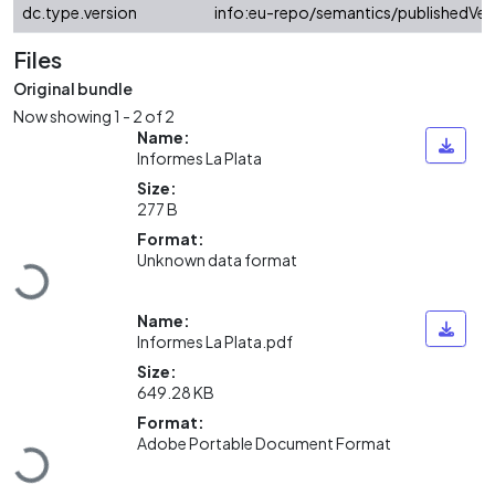
dc.type.version
info:eu-repo/semantics/publishedVer
Files
Original bundle
Now showing
1 - 2 of 2
Name:
Informes La Plata
Size:
277 B
Loading...
Format:
Unknown data format
Name:
Informes La Plata.pdf
Size:
649.28 KB
Loading...
Format:
Adobe Portable Document Format