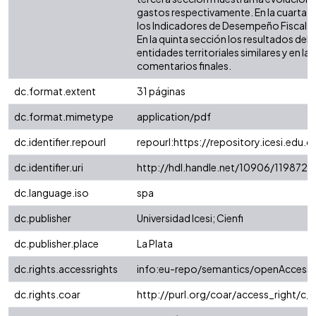
gastos respectivamente. En la cuarta 
los Indicadores de Desempeño Fiscal (IDF
En la quinta sección los resultados de
entidades territoriales similares y en la 
comentarios finales.
dc.format.extent
31 páginas
dc.format.mimetype
application/pdf
dc.identifier.repourl
repourl:https://repository.icesi.edu.c
dc.identifier.uri
http://hdl.handle.net/10906/119872
dc.language.iso
spa
dc.publisher
Universidad Icesi; Cienfi
dc.publisher.place
La Plata
dc.rights.accessrights
info:eu-repo/semantics/openAccess
dc.rights.coar
http://purl.org/coar/access_right/c