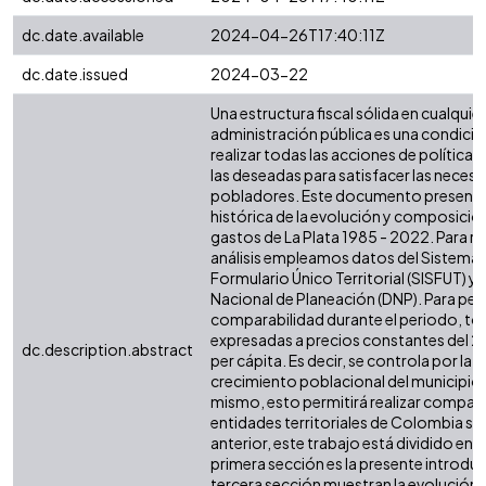
dc.date.available
2024-04-26T17:40:11Z
dc.date.issued
2024-03-22
Una estructura fiscal sólida en cualquier 
administración pública es una condició
realizar todas las acciones de política 
las deseadas para satisfacer las necesi
pobladores. Este documento presenta 
histórica de la evolución y composición
gastos de La Plata 1985 - 2022. Para re
análisis empleamos datos del Sistema 
Formulario Único Territorial (SISFUT) 
Nacional de Planeación (DNP). Para perm
comparabilidad durante el periodo, tod
expresadas a precios constantes del 2
dc.description.abstract
per cápita. Es decir, se controla por la i
crecimiento poblacional del municipio o
mismo, esto permitirá realizar compar
entidades territoriales de Colombia simi
anterior, este trabajo está dividido en s
primera sección es la presente introdu
tercera sección muestran la evolución d