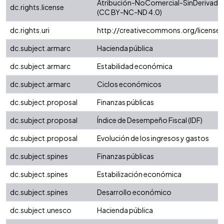
Atribución-NoComercial-SinDerivadas 
dc.rights.license
(CC BY-NC-ND 4.0)
dc.rights.uri
http://creativecommons.org/license
dc.subject.armarc
Hacienda pública
dc.subject.armarc
Estabilidad económica
dc.subject.armarc
Ciclos económicos
dc.subject.proposal
Finanzas públicas
dc.subject.proposal
Índice de Desempeño Fiscal (IDF)
dc.subject.proposal
Evolución de los ingresos y gastos
dc.subject.spines
Finanzas públicas
dc.subject.spines
Estabilización económica
dc.subject.spines
Desarrollo económico
dc.subject.unesco
Hacienda pública