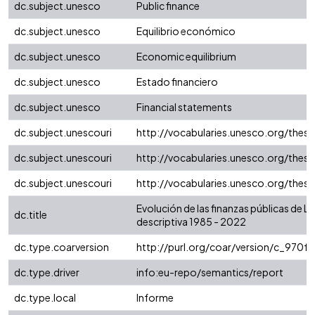
dc.subject.unesco
Public finance
dc.subject.unesco
Equilibrio económico
dc.subject.unesco
Economic equilibrium
dc.subject.unesco
Estado financiero
dc.subject.unesco
Financial statements
dc.subject.unescouri
http://vocabularies.unesco.org/the
dc.subject.unescouri
http://vocabularies.unesco.org/the
dc.subject.unescouri
http://vocabularies.unesco.org/the
Evolución de las finanzas públicas de La
dc.title
descriptiva 1985 - 2022
dc.type.coarversion
http://purl.org/coar/version/c_970
dc.type.driver
info:eu-repo/semantics/report
dc.type.local
Informe