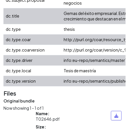
dc.subject.proposal
negocios
Gemas del éxito empresarial. Estra
dc.title
crecimiento que destacan en el m
dc.type
thesis
dc.type.coar
http://purl.org/coar/resource_t
dc.type.coarversion
http://purl.org/coar/version/c
dc.type.driver
info:eu-repo/semantics/masterTh
dc.type.local
Tesis de maestría
dc.type.version
info:eu-repo/semantics/publishe
Files
Original bundle
Now showing
1 - 1 of 1
Name:
T02646.pdf
Size: