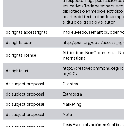
al respecto, haga publicación de es
educativos Toda persona que consu
biblioteca o en medio electróico 
apartes del texto citando siempre l
el título del trabajo y el autor.
dc.rights.accessrights
info:eu-repo/semantics/openAcc
dc.rights.coar
http://purl.org/coar/access_righ
Attribution-NonCommercial-NoDer
dc.rights.license
International
http://creativecommons.org/lice
dc.rights.uri
nd/4.0/
dc.subject.proposal
Clientes
dc.subject.proposal
Estrategia
dc.subject.proposal
Marketing
dc.subject.proposal
Meta
Tesis Especialización en Analítica a