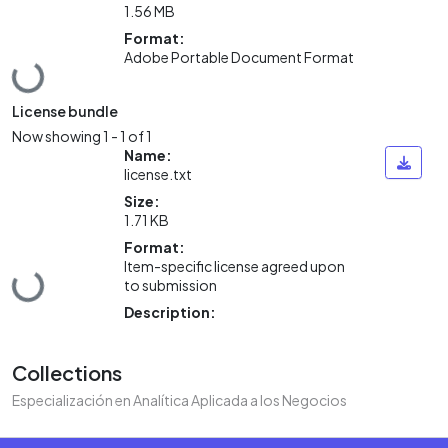
1.56 MB
Format:
Adobe Portable Document Format
Loading...
License bundle
Now showing
1 - 1 of 1
Name:
license.txt
Size:
1.71 KB
Format:
Item-specific license agreed upon
Loading...
to submission
Description:
Collections
Especialización en Analítica Aplicada a los Negocios