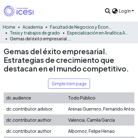
Log In
Home
Academia
Facultad de Negocios y Economía
Tesis y trabajos de grado
Especialización en Analítica Aplicada a los Negocios
Gemas del éxito empresarial. Estrategias de crecimiento que destacan en el mundo competitivo.
Gemas del éxito empresarial.
Estrategias de crecimiento que
destacan en el mundo competitivo.
Simple item page
dc.audience
Todo Público
dc.contributor.advisor
Arenas Guerrero, Fernando Antoni
dc.contributor.author
Valencia, Camila García
dc.contributor.author
Albornoz, Felipe Henao