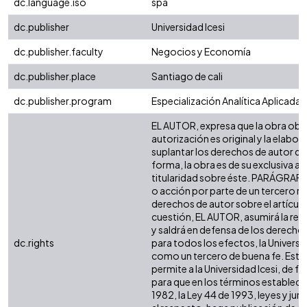
dc.language.iso
spa
dc.publisher
Universidad Icesi
dc.publisher.faculty
Negocios y Economía
dc.publisher.place
Santiago de cali
dc.publisher.program
Especialización Analítica Aplicada 
EL AUTOR, expresa que la obra obje
autorización es original y la elabor
suplantar los derechos de autor de 
forma, la obra es de su exclusiva aut
titularidad sobre éste. PARÁGRAFO
o acción por parte de un tercero re
derechos de autor sobre el artículo,
cuestión, EL AUTOR, asumirá la res
y saldrá en defensa de los derecho
dc.rights
para todos los efectos, la Universi
como un tercero de buena fe. Esta
permite a la Universidad Icesi, de f
para que en los términos establecid
1982, la Ley 44 de 1993, leyes y jur