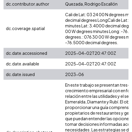
dc.contributor.author
Quezada, Rodrigo Escallón
Cali de Lat: 03 24 00 N degrees mi
decimal degrees LongCali de Lat: 
minutes Lat: 3.4000 decimal degr
dc.coverage.spatial
00 W degrees minutes Long: -76.
degrees.: 076 30 00 W degrees mi
-76.5000 decimal degrees.
dc.date.accessioned
2025-04-02T20:47:00Z
dc.date.available
2025-04-02T20:47:00Z
dc.date.issued
2023-06
En este trabajo se presentan tres e
crecimiento empresarial con enfoq
relación entre las utilidades y el serv
Esmeralda, Diamante y Rubí. El obje
proporcionar una guía comprensibl
propietarios de restaurantes y ge
que puedan entender las opciones 
tomar decisiones informadas acor
necesidades. Las estrategias se de