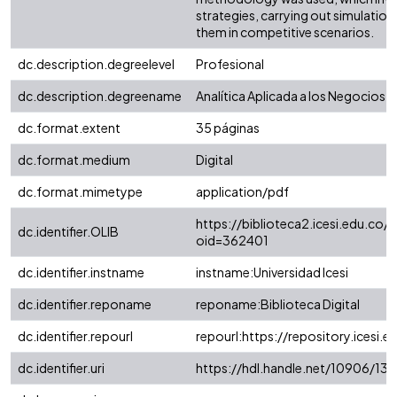
strategies, carrying out simulation
them in competitive scenarios.
dc.description.degreelevel
Profesional
dc.description.degreename
Analítica Aplicada a los Negocios
dc.format.extent
35 páginas
dc.format.medium
Digital
dc.format.mimetype
application/pdf
https://biblioteca2.icesi.edu.co/c
dc.identifier.OLIB
oid=362401
dc.identifier.instname
instname:Universidad Icesi
dc.identifier.reponame
reponame:Biblioteca Digital
dc.identifier.repourl
repourl:https://repository.icesi.e
dc.identifier.uri
https://hdl.handle.net/10906/13