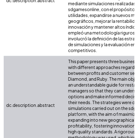
dc.description.abstract
mediante simulaciones realizadas 
sdgamesonline, con el propósito d
utilidades, expandirse a nuevos m
geográficos, mejorar la rentabilida
innovación y mantener altos índice
empleó una metodología rigurosa 
involucró la definición de las estrat
de simulaciones y la evaluación en
competitivos.
This paper presents three business
with different approaches regardin
between profits and customer serv
Diamond, and Ruby. The main object
an understandable guide for resta
managers so that they can underst
options and make informed decisi
their needs. The strategies were 
dc.description.abstract
simulations carried out on the sd
platform, with the aim of maximizin
expanding into new geographical 
profitability, fostering innovation
high quality standards. A rigorous
methodology was used, which invol