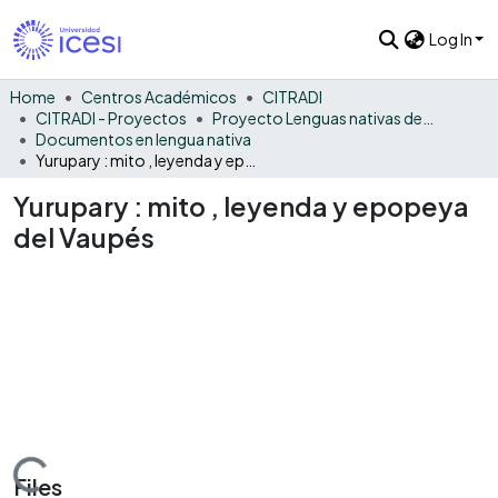
Log In
Home
Centros Académicos
CITRADI
CITRADI - Proyectos
Proyecto Lenguas nativas del Vaupés
Documentos en lengua nativa
Yurupary : mito , leyenda y epopeya del Vaupés
Yurupary : mito , leyenda y epopeya
del Vaupés
Loading...
Files