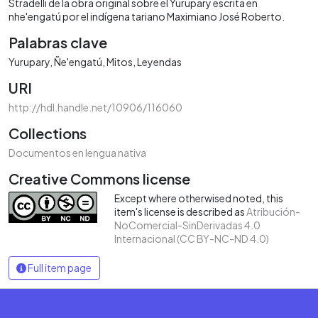
Stradelli de la obra original sobre el Yurupary escrita en
nhe'engatú por el indígena tariano Maximiano José Roberto.
Palabras clave
Yurupary
Ñe'engatú
Mitos
Leyendas
URI
http://hdl.handle.net/10906/116060
Collections
Documentos en lengua nativa
Creative Commons license
Except where otherwised noted, this
item's license is described as
Atribución-
NoComercial-SinDerivadas 4.0
Internacional (CC BY-NC-ND 4.0)
Full item page