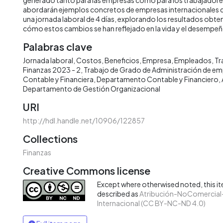
abordarán ejemplos concretos de empresas internacionales 
una jornada laboral de 4 días, explorando los resultados obt
cómo estos cambios se han reflejado en la vida y el desempeñ
Palabras clave
Jornada laboral
Costos
Beneficios
Empresa
Empleados
Tr
Finanzas 2023 - 2
Trabajo de Grado de Administración de em
Contable y Financiera
Departamento Contable y Financiero
Departamento de Gestión Organizacional
URI
http://hdl.handle.net/10906/122857
Collections
Finanzas
Creative Commons license
Except where otherwised noted, this ite
described as
Atribución-NoComercial-
Internacional (CC BY-NC-ND 4.0)