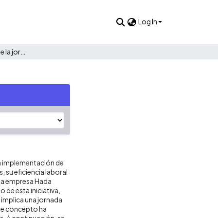
Log In
Costos y Beneficios de la jornada laboral de 4 días
la implementación de
, su eficiencia laboral
 la empresa Hada
de esta iniciativa,
 implica una jornada
ste concepto ha
. A continuación, se