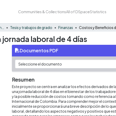
Communities & Collections
All of DSpace
Statistics
Facultad de Negocios y Economía
Tesis y trabajos de grado
Finanzas
 jornada laboral de 4 días
Documentos PDF
Resumen
Este proyecto se centra en analizar los efectos derivados de 
una jornada laboral de 4 días en el bienestar de los trabajadores
y la posible reducción de costos tomando como referencia a
Internacional de Colombia. Para comprender mejor el contexto 
inicialmente se proporcionará una breve descripción de lo que
laboral, detallando los aspectos negativos y positivos que e
generado tanto para las empresas como para los trabajadores