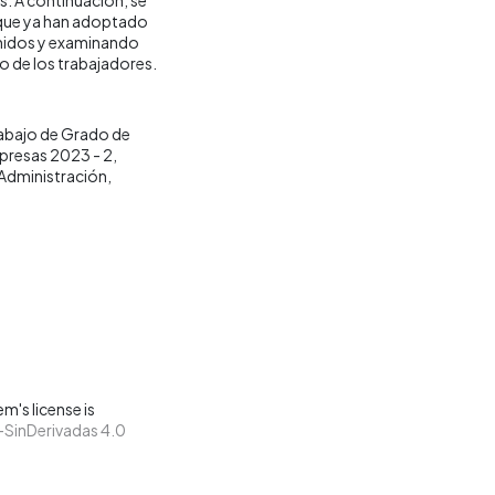
que ya han adoptado
enidos y examinando
o de los trabajadores.
abajo de Grado de
presas 2023 - 2
Administración
m's license is
SinDerivadas 4.0