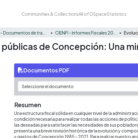
Communities & Collections
All of DSpace
Statistics
CIENFI - Documentos de trabajos, técnicos y de divulgación
CIENFI - Informes Fiscales 2021
s públicas de Concepción: Una mi
Documentos PDF
Resumen
Una estructura fiscal sólida en cualquier nivel de la administrac
condición necesaria para realizar todas las acciones de políti
las deseadas para satisfacer las necesidades de sus poblado
presenta una breve revisión histórica de la evolución y compos
y gastos de Concepción 1985 - 2021. Para realizar nuestro an