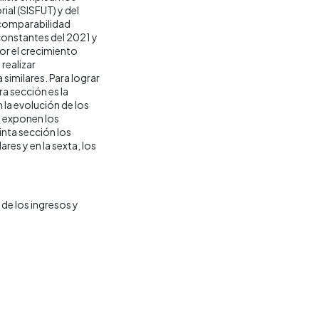
ial (SISFUT) y del
 comparabilidad
 constantes del 2021 y
por el crecimiento
realizar
similares. Para lograr
ra sección es la
la evolución de los
e exponen los
inta sección los
res y en la sexta, los
de los ingresos y