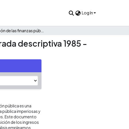
Log In
Evolución de las finanzas públicas de Concepción: Una mirada descriptiva 1985 - 2021
rada descriptiva 1985 -
ión pública es una
ca pública imperiosas y
res. Este documento
ición de los ingresos
álisis empleamos