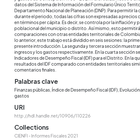
datos del Sistema de Información del Formulario Único Territor
Departamento Nacional de Planeación (DNP). Para permitir la
durante el periodo, todas las cifras son expresadas a precios
en términos per cápita. Es decir, se controla por la inflación y 
poblacional del municipio o distrito. Así mismo, esto permitirá 
comparaciones con otras entidades territoriales de Colombia 
lo anterior, este trabajo está dividido en seis sesiones: la prime
presente introducción. La segunda y tercera sección muestran 
ingresos y los gastos respectivamente. En la cuarta sección s
Indicadores de Desempeño Fiscal (IDF) para el Distrito. En la qu
resultados del IDF comparado con entidades territoriales simila
comentarios finales.
Palabras clave
Finanzas públicas
Índice de Desempeño Fiscal (IDF)
Evolución 
gastos
URI
http://hdl.handle.net/10906/110226
Collections
CIENFI - Informes Fiscales 2021