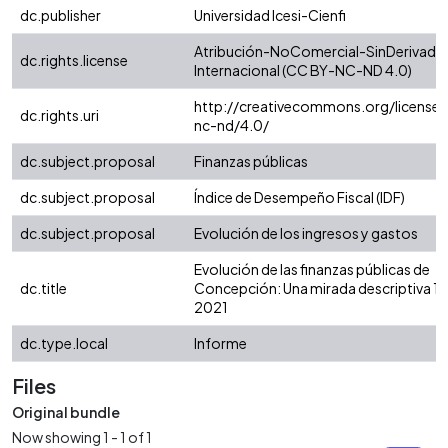
dc.publisher
Universidad Icesi-Cienfi
Atribución-NoComercial-SinDerivadas
dc.rights.license
Internacional (CC BY-NC-ND 4.0)
http://creativecommons.org/licenses
dc.rights.uri
nc-nd/4.0/
dc.subject.proposal
Finanzas públicas
dc.subject.proposal
Índice de Desempeño Fiscal (IDF)
dc.subject.proposal
Evolución de los ingresos y gastos
Evolución de las finanzas públicas de
dc.title
Concepción: Una mirada descriptiva 19
2021
dc.type.local
Informe
Files
Original bundle
Now showing
1 - 1 of 1