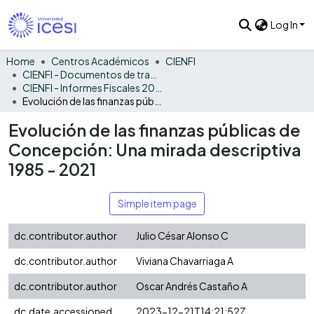
Log In
Home
Centros Académicos
CIENFI
CIENFI - Documentos de trabajos, técnicos y de divulgación
CIENFI - Informes Fiscales 2021
Evolución de las finanzas públicas de Concepción: Una mirada descriptiva 1985 - 2021
Evolución de las finanzas públicas de
Concepción: Una mirada descriptiva
1985 - 2021
Simple item page
dc.contributor.author
Julio César Alonso C
dc.contributor.author
Viviana Chavarriaga A
dc.contributor.author
Oscar Andrés Castaño A
dc.date.accessioned
2023-12-21T14:21:52Z