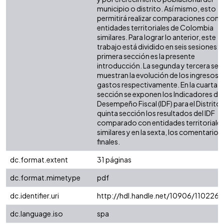
municipio o distrito. Así mismo, esto
permitirá realizar comparaciones con 
entidades territoriales de Colombia
similares. Para lograr lo anterior, este
trabajo está dividido en seis sesiones: l
primera sección es la presente
introducción. La segunda y tercera sec
muestran la evolución de los ingresos y
gastos respectivamente. En la cuarta
sección se exponen los Indicadores de
Desempeño Fiscal (IDF) para el Distrito. 
quinta sección los resultados del IDF
comparado con entidades territoriale
similares y en la sexta, los comentarios
finales.
dc.format.extent
31 páginas
dc.format.mimetype
pdf
dc.identifier.uri
http://hdl.handle.net/10906/110226
dc.language.iso
spa