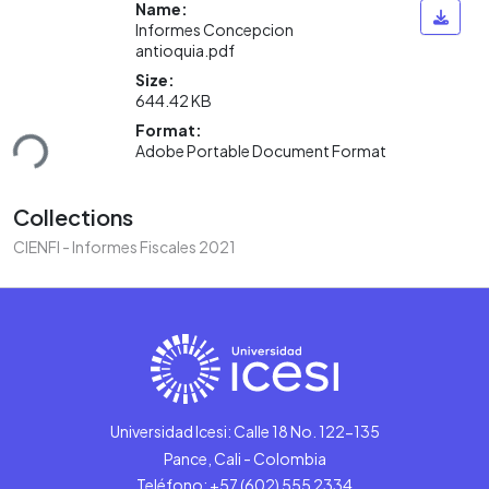
Name:
Informes Concepcion
antioquia.pdf
Size:
644.42 KB
Format:
ding...
Adobe Portable Document Format
Collections
CIENFI - Informes Fiscales 2021
Universidad Icesi: Calle 18 No. 122-135
Pance, Cali - Colombia
Teléfono: +57 (602) 555 2334