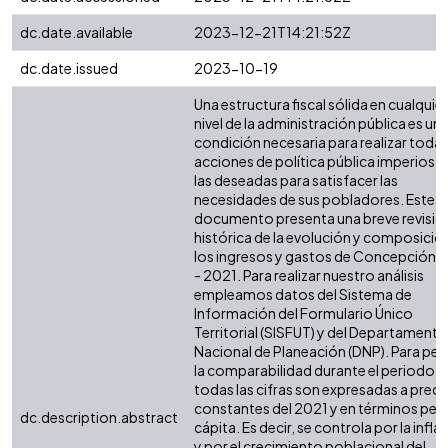
dc.date.available
2023-12-21T14:21:52Z
dc.date.issued
2023-10-19
Una estructura fiscal sólida en cualquier
nivel de la administración pública es un
condición necesaria para realizar todas
acciones de política pública imperiosas
las deseadas para satisfacer las
necesidades de sus pobladores. Este
documento presenta una breve revisió
histórica de la evolución y composició
los ingresos y gastos de Concepción 
- 2021. Para realizar nuestro análisis
empleamos datos del Sistema de
Información del Formulario Único
Territorial (SISFUT) y del Departamento
Nacional de Planeación (DNP). Para perm
la comparabilidad durante el periodo,
todas las cifras son expresadas a preci
constantes del 2021 y en términos per
dc.description.abstract
cápita. Es decir, se controla por la infla
y por el crecimiento poblacional del