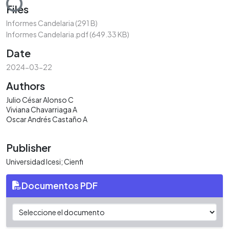
Loading...
Files
Informes Candelaria
(291 B)
Informes Candelaria.pdf
(649.33 KB)
Date
2024-03-22
Authors
Julio César Alonso C
Viviana Chavarriaga A
Oscar Andrés Castaño A
Publisher
Universidad Icesi; Cienfi
Documentos PDF