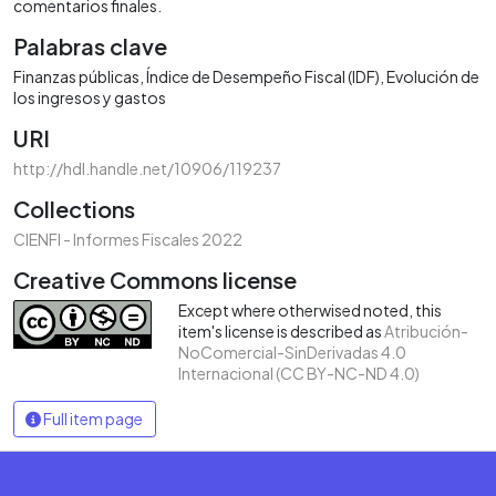
comentarios finales.
Palabras clave
Finanzas públicas
Índice de Desempeño Fiscal (IDF)
Evolución de
los ingresos y gastos
URI
http://hdl.handle.net/10906/119237
Collections
CIENFI - Informes Fiscales 2022
Creative Commons license
Except where otherwised noted, this
item's license is described as
Atribución-
NoComercial-SinDerivadas 4.0
Internacional (CC BY-NC-ND 4.0)
Full item page