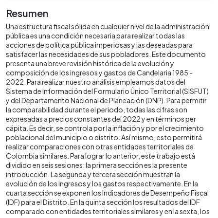
Resumen
Una estructura fiscal sólida en cualquier nivel de la administración
pública es una condición necesaria para realizar todas las
acciones de política pública imperiosas y las deseadas para
satisfacer las necesidades de sus pobladores. Este documento
presenta una breve revisión histórica de la evolución y
composición de los ingresos y gastos de Candelaria 1985 -
2022. Para realizar nuestro análisis empleamos datos del
Sistema de Información del Formulario Único Territorial (SISFUT)
y del Departamento Nacional de Planeación (DNP). Para permitir
la comparabilidad durante el periodo, todas las cifras son
expresadas a precios constantes del 2022 y en términos per
cápita. Es decir, se controla por la inflación y por el crecimiento
poblacional del municipio o distrito. Así mismo, esto permitirá
realizar comparaciones con otras entidades territoriales de
Colombia similares. Para lograr lo anterior, este trabajo está
dividido en seis sesiones: la primera sección es la presente
introducción. La segunda y tercera sección muestran la
evolución de los ingresos y los gastos respectivamente. En la
cuarta sección se exponen los Indicadores de Desempeño Fiscal
(IDF) para el Distrito. En la quinta sección los resultados del IDF
comparado con entidades territoriales similares y en la sexta, los