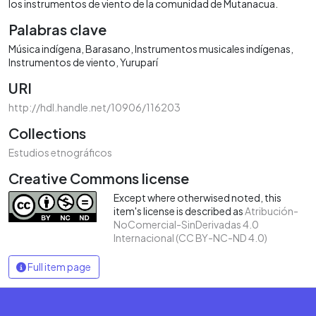
los instrumentos de viento de la comunidad de Mutanacua.
Palabras clave
Música indígena
Barasano
Instrumentos musicales indígenas
Instrumentos de viento
Yuruparí
URI
http://hdl.handle.net/10906/116203
Collections
Estudios etnográficos
Creative Commons license
Except where otherwised noted, this
item's license is described as
Atribución-
NoComercial-SinDerivadas 4.0
Internacional (CC BY-NC-ND 4.0)
Full item page