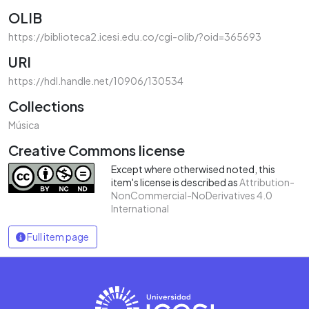
OLIB
https://biblioteca2.icesi.edu.co/cgi-olib/?oid=365693
URI
https://hdl.handle.net/10906/130534
Collections
Música
Creative Commons license
Except where otherwised noted, this
item's license is described as
Attribution-
NonCommercial-NoDerivatives 4.0
International
Full item page