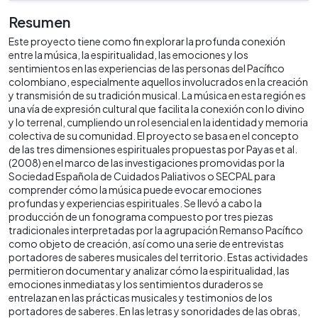
Resumen
Este proyecto tiene como fin explorar la profunda conexión
entre la música, la espiritualidad, las emociones y los
sentimientos en las experiencias de las personas del Pacífico
colombiano, especialmente aquellos involucrados en la creación
y transmisión de su tradición musical. La música en esta región es
una vía de expresión cultural que facilita la conexión con lo divino
y lo terrenal, cumpliendo un rol esencial en la identidad y memoria
colectiva de su comunidad. El proyecto se basa en el concepto
de las tres dimensiones espirituales propuestas por Payas et al.
(2008) en el marco de las investigaciones promovidas por la
Sociedad Española de Cuidados Paliativos o SECPAL para
comprender cómo la música puede evocar emociones
profundas y experiencias espirituales. Se llevó a cabo la
producción de un fonograma compuesto por tres piezas
tradicionales interpretadas por la agrupación Remanso Pacífico
como objeto de creación, así como una serie de entrevistas
portadores de saberes musicales del territorio. Estas actividades
permitieron documentar y analizar cómo la espiritualidad, las
emociones inmediatas y los sentimientos duraderos se
entrelazan en las prácticas musicales y testimonios de los
portadores de saberes. En las letras y sonoridades de las obras,