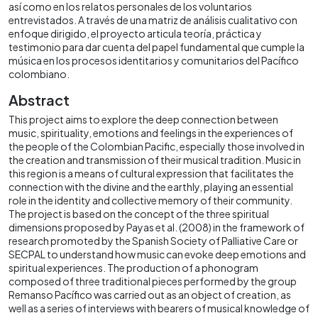
así como en los relatos personales de los voluntarios
entrevistados. A través de una matriz de análisis cualitativo con
enfoque dirigido, el proyecto articula teoría, práctica y
testimonio para dar cuenta del papel fundamental que cumple la
música en los procesos identitarios y comunitarios del Pacífico
colombiano.
Abstract
This project aims to explore the deep connection between
music, spirituality, emotions and feelings in the experiences of
the people of the Colombian Pacific, especially those involved in
the creation and transmission of their musical tradition. Music in
this region is a means of cultural expression that facilitates the
connection with the divine and the earthly, playing an essential
role in the identity and collective memory of their community.
The project is based on the concept of the three spiritual
dimensions proposed by Payas et al. (2008) in the framework of
research promoted by the Spanish Society of Palliative Care or
SECPAL to understand how music can evoke deep emotions and
spiritual experiences. The production of a phonogram
composed of three traditional pieces performed by the group
Remanso Pacífico was carried out as an object of creation, as
well as a series of interviews with bearers of musical knowledge of