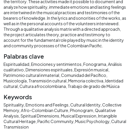
the territory. These activities made it possible to document and
analyze how spirituality, immediate emotions and lasting feelings
are intertwined in the musical practices and testimonies of the
bearers of knowledge. In the lyrics and sonorities of the works, as
well as in the personal accounts of the volunteers interviewed.
Through a qualitative analysis matrix with a directed approach,
the project articulates theory, practice and testimony to
account for the fundamental role played by music in the identity
and community processes of the Colombian Pacific.
Palabras clave
Espiritualidad
Emociones y sentimientos
Fonograma
Análisis
cualitativo
Dimensiones espirituales
Expresión musical
Patrimonio cultural inmaterial
Comunidad del Pacífico
Musicología
Transmisión cultural
Memoria colectiva
Identidad
cultural
Cultura afrocolombiana
Trabajo de grado de Música
Keywords
Spirituality
Emotions and Feelings
Cultural Identity
Collective
Memory
Afro-Colombian Culture
Phonogram
Qualitative
Analysis
Spiritual Dimensions
Musical Expression
Intangible
Cultural Heritage
Pacific Community
Music Psychology
Cultural
Transmission