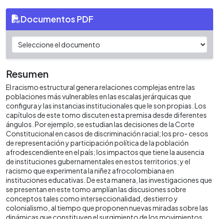
Documentos PDF
Resumen
El racismo estructural genera relaciones complejas entre las
poblaciones más vulnerables en las escalas jerárquicas que
configura y las instancias institucionales que le son propias. Los
capítulos de este tomo discuten esta premisa desde diferentes
ángulos. Por ejemplo, se estudian las decisiones de la Corte
Constitucional en casos de discriminación racial; los pro- cesos
de representación y participación política de la población
afrodescendiente en el país; los impactos que tiene la ausencia
de instituciones gubernamentales en estos territorios; y el
racismo que experimenta la niñez afrocolombiana en
instituciones educativas. De esta manera, las investigaciones que
se presentan en este tomo amplían las discusiones sobre
conceptos tales como interseccionalidad, destierro y
colonialismo, al tiempo que proponen nuevas miradas sobre las
dinámicas que constituyen el surgimiento de los movimientos