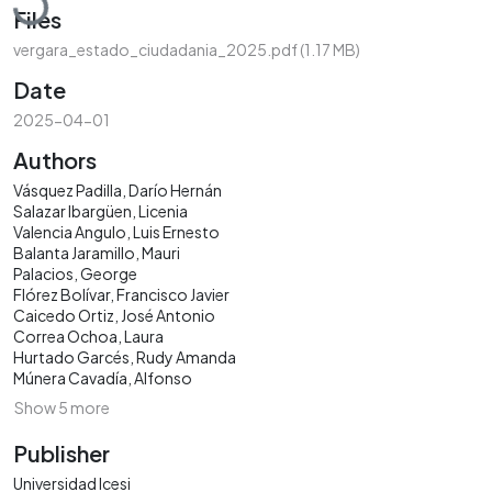
Files
vergara_estado_ciudadania_2025.pdf
(1.17 MB)
Date
2025-04-01
Authors
Vásquez Padilla, Darío Hernán
Salazar Ibargüen, Licenia
Valencia Angulo, Luis Ernesto
Balanta Jaramillo, Mauri
Palacios, George
Flórez Bolívar, Francisco Javier
Caicedo Ortiz, José Antonio
Correa Ochoa, Laura
Hurtado Garcés, Rudy Amanda
Múnera Cavadía, Alfonso
Show 5 more
Publisher
Universidad Icesi