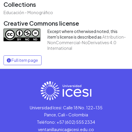
Collections
Educación - Monográfico
Creative Commons license
Except where otherwised noted, this
item's license is described as
Attribution-
NonCommercial-NoDerivatives 4.0
International
Full item page
Universidad Icesi: Calle 18 No. 122-135
Pance, Cali - Colombia
Teléfono: +57 (602) 555 2334
ventanillaunica@icesi.edu.co