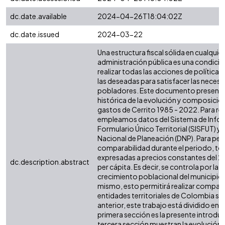
dc.date.available
2024-04-26T18:04:02Z
dc.date.issued
2024-03-22
Una estructura fiscal sólida en cualquier 
administración pública es una condició
realizar todas las acciones de política 
las deseadas para satisfacer las necesi
pobladores. Este documento presenta 
histórica de la evolución y composición
gastos de Cerrito 1985 - 2022. Para real
empleamos datos del Sistema de Infor
Formulario Único Territorial (SISFUT) 
Nacional de Planeación (DNP). Para perm
comparabilidad durante el periodo, tod
expresadas a precios constantes del 2
dc.description.abstract
per cápita. Es decir, se controla por la i
crecimiento poblacional del municipio o
mismo, esto permitirá realizar compar
entidades territoriales de Colombia simi
anterior, este trabajo está dividido en s
primera sección es la presente introdu
tercera sección muestran la evolución d