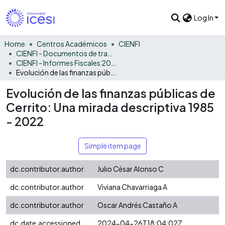
Log In
Home
Centros Académicos
CIENFI
CIENFI - Documentos de trabajos, técnicos y de divulgación
CIENFI - Informes Fiscales 2022
Evolución de las finanzas públicas de Cerrito: Una mirada descriptiva 1985 - 2022
Evolución de las finanzas públicas de
Cerrito: Una mirada descriptiva 1985
- 2022
Simple item page
dc.contributor.author
Julio César Alonso C
dc.contributor.author
Viviana Chavarriaga A
dc.contributor.author
Oscar Andrés Castaño A
dc.date.accessioned
2024-04-26T18:04:02Z