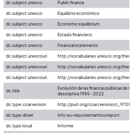
dc.subject.unesco
Public finance
dc.subject.unesco
Equilibrio económico
dc.subject.unesco
Economic equilibrium
dc.subject.unesco
Estado financiero
dc.subject.unesco
Financial statements
dc.subject.unescouri
http://vocabularies.unesco.org/the
dc.subject.unescouri
http://vocabularies.unesco.org/the
dc.subject.unescouri
http://vocabularies.unesco.org/the
Evolución de las finanzas públicas de C
dc.title
descriptiva 1985 - 2022
dc.type.coarversion
http://purl.org/coar/version/c_970
dc.type.driver
info:eu-repo/semantics/report
dc.type.local
Informe