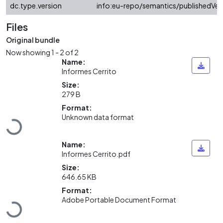
dc.type.version
info:eu-repo/semantics/publishedVer
Files
Original bundle
Now showing
1 - 2 of 2
Name:
Informes Cerrito
Size:
279 B
Loading...
Format:
Unknown data format
Name:
Informes Cerrito.pdf
Size:
646.65 KB
Loading...
Format:
Adobe Portable Document Format