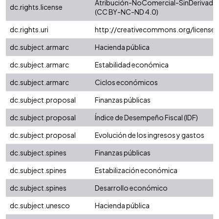
Atribución-NoComercial-SinDerivadas 
dc.rights.license
(CC BY-NC-ND 4.0)
dc.rights.uri
http://creativecommons.org/license
dc.subject.armarc
Hacienda pública
dc.subject.armarc
Estabilidad económica
dc.subject.armarc
Ciclos económicos
dc.subject.proposal
Finanzas públicas
dc.subject.proposal
Índice de Desempeño Fiscal (IDF)
dc.subject.proposal
Evolución de los ingresos y gastos
dc.subject.spines
Finanzas públicas
dc.subject.spines
Estabilización económica
dc.subject.spines
Desarrollo económico
dc.subject.unesco
Hacienda pública