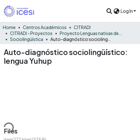
Log In
Home
Centros Académicos
CITRADI
CITRADI - Proyectos
Proyecto Lenguas nativas del Vaupés
Sociolingüística
Auto-diagnóstico sociolingüístico: lengua Yuhup
Auto-diagnóstico sociolingüístico:
lengua Yuhup
ding...
Files
item277.html
(375 B)