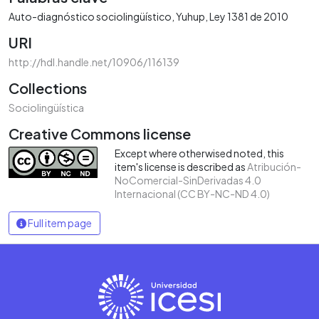
Auto-diagnóstico sociolingüístico
Yuhup
Ley 1381 de 2010
URI
http://hdl.handle.net/10906/116139
Collections
Sociolingüística
Creative Commons license
Except where otherwised noted, this
item's license is described as
Atribución-
NoComercial-SinDerivadas 4.0
Internacional (CC BY-NC-ND 4.0)
Full item page